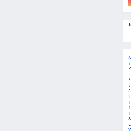
T
A
Y
K
İ
6
7
8
9
1
1
1
Ş
E
Y