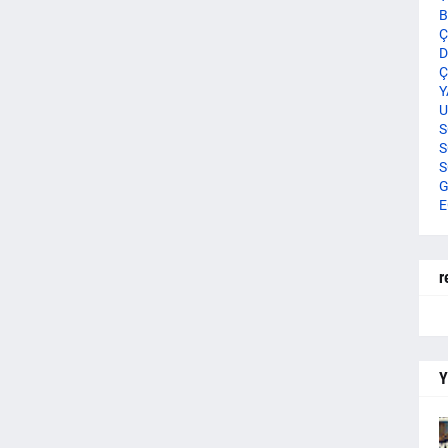
B
Ç
D
Ç
Y
U
S
S
S
G
E
r
Y