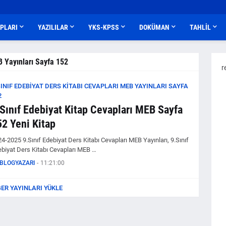
APLARI
YAZILILAR
YKS-KPSS
DOKÜMAN
TAHLİL
B Yayınları Sayfa 152
r
SINIF EDEBIYAT DERS KITABI CEVAPLARI MEB YAYINLARI SAYFA
2
.Sınıf Edebiyat Kitap Cevapları MEB Sayfa
52 Yeni Kitap
4-2025 9.Sınıf Edebiyat Ders Kitabı Cevapları MEB Yayınları, 9.Sınıf
biyat Ders Kitabı Cevapları MEB …
BLOGYAZARI
-
11:21:00
ĞER YAYINLARI YÜKLE