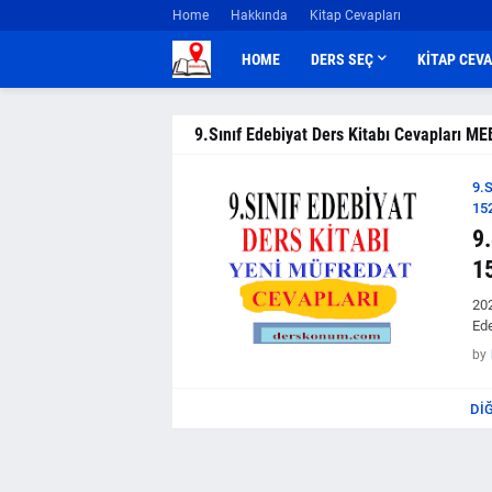
Home
Hakkında
Kitap Cevapları
HOME
DERS SEÇ
KİTAP CEV
9.Sınıf Edebiyat Ders Kitabı Cevapları ME
9.
15
9
1
202
Ede
by
DI