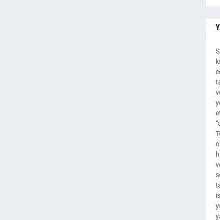
Y
S
k
e
t
v
y
e
“
T
o
h
v
s
t
i
y
y