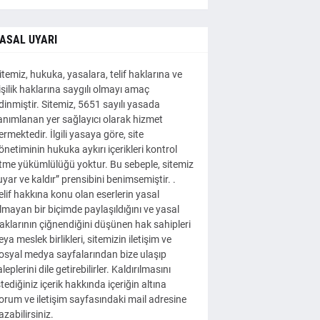
ASAL UYARI
itemiz, hukuka, yasalara, telif haklarına ve
işilik haklarına saygılı olmayı amaç
dinmiştir. Sitemiz, 5651 sayılı yasada
anımlanan yer sağlayıcı olarak hizmet
ermektedir. İlgili yasaya göre, site
önetiminin hukuka aykırı içerikleri kontrol
tme yükümlülüğü yoktur. Bu sebeple, sitemiz
uyar ve kaldır” prensibini benimsemiştir. .
elif hakkına konu olan eserlerin yasal
lmayan bir biçimde paylaşıldığını ve yasal
aklarının çiğnendiğini düşünen hak sahipleri
eya meslek birlikleri, sitemizin iletişim ve
osyal medya sayfalarından bize ulaşıp
aleplerini dile getirebilirler. Kaldırılmasını
stediğiniz içerik hakkında içeriğin altına
orum ve iletişim sayfasındaki mail adresine
azabilirsiniz.