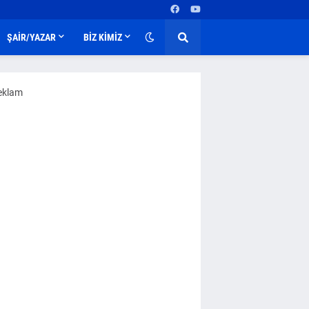
ŞAİR/YAZAR
BİZ KİMİZ
eklam