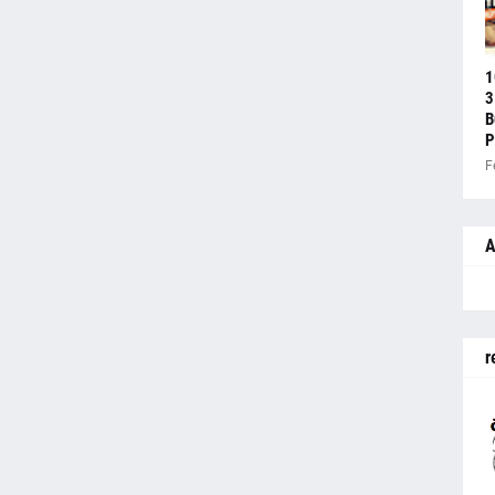
1
3
B
P
F
A
r