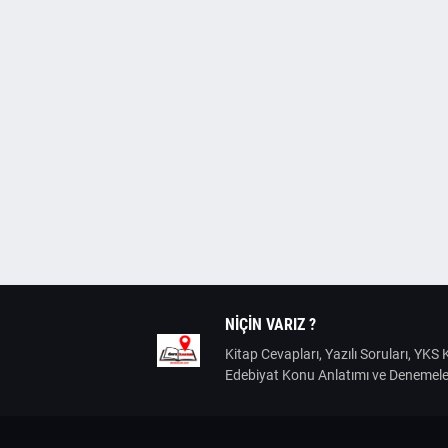
NIÇIN VARIZ ?
Kitap Cevapları, Yazılı Soruları, YK
Edebiyat Konu Anlatımı ve Denemele