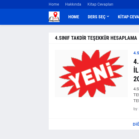
Home
Hakkında
Kitap Cevapları
HOME
DERS SEÇ
KİTAP CEV
4.SINIF TAKDİR TEŞEKKÜR HESAPLAMA
4.
4
İ
2
4.
TE
TE
by
DI