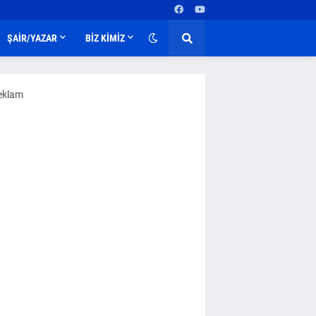
ŞAİR/YAZAR
BİZ KİMİZ
eklam