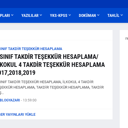
APLARI
YAZILILAR
YKS-KPSS
DOKÜMAN
TAHLİL
r
SINIF TAKDİR TEŞEKKÜR HESAPLAMA
.SINIF TAKDİR TEŞEKKÜR HESAPLAMA/
LKOKUL 4 TAKDİR TEŞEKKÜR HESAPLAMA
017,2018,2019
SINIF TAKDİR TEŞEKKÜR HESAPLAMA, İLKOKUL 4 TAKDİR
ŞEKKÜR HESAPLAMA, TAKDİR TEŞEKKÜR HESAPLAMA, TAKDİR
Ş…
BLOGYAZARI
-
13:59:00
ĞER YAYINLARI YÜKLE