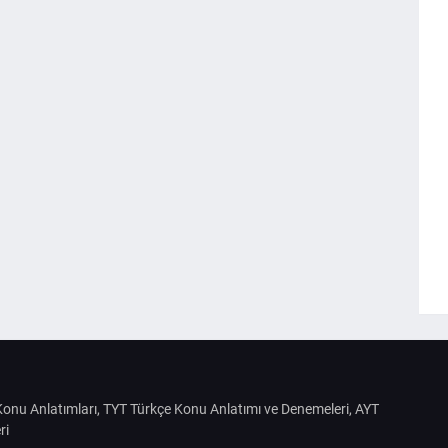
S Konu Anlatımları, TYT Türkçe Konu Anlatımı ve Denemeleri, AYT
ri