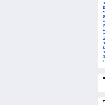
Ş
E
Y
B
Ç
D
Ç
Y
U
S
S
S
G
E
r
Y