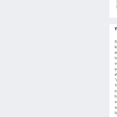
Y
S
k
e
t
v
y
e
“
T
o
h
v
s
t