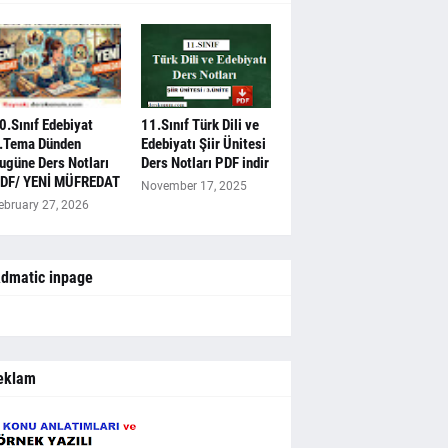
0.Sınıf Edebiyat
11.Sınıf Türk Dili ve
.Tema Dünden
Edebiyatı Şiir Ünitesi
ugüne Ders Notları
Ders Notları PDF indir
DF/ YENİ MÜFREDAT
November 17, 2025
ebruary 27, 2026
dmatic inpage
eklam