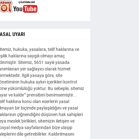
ASAL UYARI
itemiz, hukuka, yasalara, telif haklarına ve
işilik haklarına saygılı olmayı amaç
dinmiştir. Sitemiz, 5651 sayılı yasada
anımlanan yer sağlayıcı olarak hizmet
ermektedir. İlgili yasaya göre, site
önetiminin hukuka aykırı içerikleri kontrol
tme yükümlülüğü yoktur. Bu sebeple, sitemiz
uyar ve kaldır” prensibini benimsemiştir. .
elif hakkına konu olan eserlerin yasal
lmayan bir biçimde paylaşıldığını ve yasal
aklarının çiğnendiğini düşünen hak sahipleri
eya meslek birlikleri, sitemizin iletişim ve
osyal medya sayfalarından bize ulaşıp
aleplerini dile getirebilirler. Kaldırılmasını