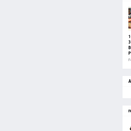
1
3
B
P
F
A
r