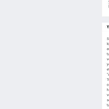
Y
S
k
e
t
v
y
e
“
T
o
h
v
s
t