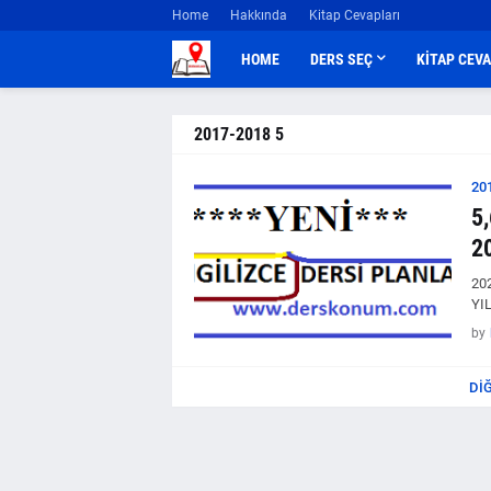
Home
Hakkında
Kitap Cevapları
HOME
DERS SEÇ
KİTAP CEV
2017-2018 5
20
5
2
20
YIL
by
DI