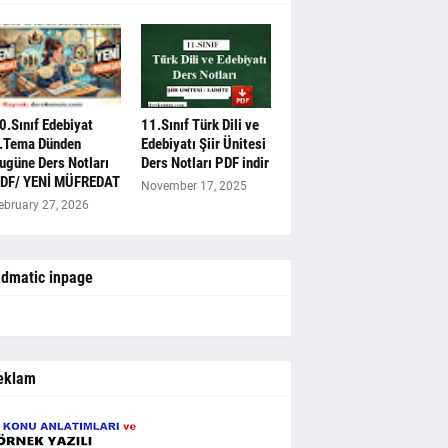
0.Sınıf Edebiyat
11.Sınıf Türk Dili ve
.Tema Dünden
Edebiyatı Şiir Ünitesi
ugüne Ders Notları
Ders Notları PDF indir
DF/ YENİ MÜFREDAT
November 17, 2025
ebruary 27, 2026
dmatic inpage
eklam