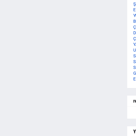
Ş
E
Y
B
Ç
D
Ç
Y
U
S
S
S
G
E
r
Y