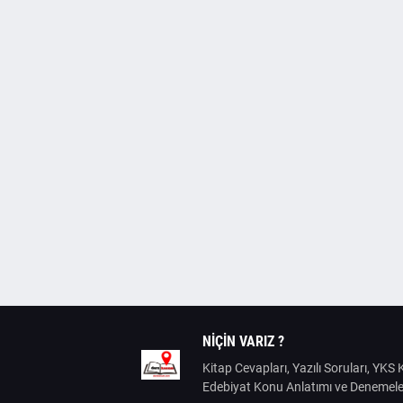
NIÇIN VARIZ ?
Kitap Cevapları, Yazılı Soruları, YK
Edebiyat Konu Anlatımı ve Denemele