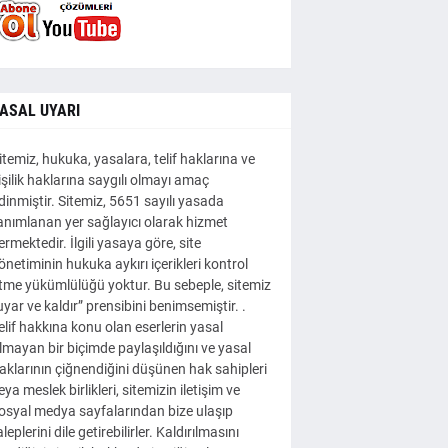
ASAL UYARI
itemiz, hukuka, yasalara, telif haklarına ve
işilik haklarına saygılı olmayı amaç
dinmiştir. Sitemiz, 5651 sayılı yasada
anımlanan yer sağlayıcı olarak hizmet
ermektedir. İlgili yasaya göre, site
önetiminin hukuka aykırı içerikleri kontrol
tme yükümlülüğü yoktur. Bu sebeple, sitemiz
uyar ve kaldır” prensibini benimsemiştir. .
elif hakkına konu olan eserlerin yasal
lmayan bir biçimde paylaşıldığını ve yasal
aklarının çiğnendiğini düşünen hak sahipleri
eya meslek birlikleri, sitemizin iletişim ve
osyal medya sayfalarından bize ulaşıp
aleplerini dile getirebilirler. Kaldırılmasını