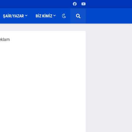
ŞAİR/YAZAR
BİZ KİMİZ
eklam