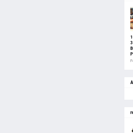
1
3
B
P
F
A
r