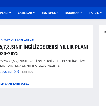
APLARI
YAZILILAR
YKS-KPSS
DOKÜMAN
TAHLİL
r
16-2017 YILLIK PLANLAR
,6,7,8.SINIF İNGİLİZCE DERSİ YILLIK PLANI
024-2025
24-2025 5,6,7,8.SINIF İNGİLİZCE DERSİ YILLIK PLANI, İNGİLİZCE
LIK PLAN, 5,6,7,8.SINIF İNGİLİZCE YILLIK P…
BLOG EDİTÖRÜ
-
18:11:00
ĞER YAYINLARI YÜKLE