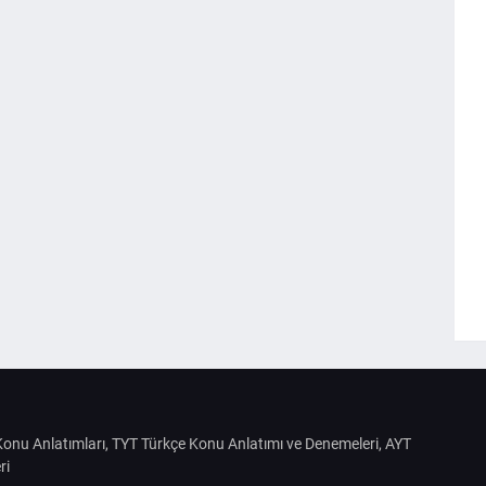
S Konu Anlatımları, TYT Türkçe Konu Anlatımı ve Denemeleri, AYT
ri