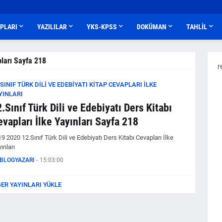
APLARI
YAZILILAR
YKS-KPSS
DOKÜMAN
TAHLİL
pları Sayfa 218
r
.SINIF TÜRK DILI VE EDEBIYATI KITAP CEVAPLARI İLKE
YINLARI
.Sınıf Türk Dili ve Edebiyatı Ders Kitabı
vapları İlke Yayınları Sayfa 218
9 2020 12.Sınıf Türk Dili ve Edebiyatı Ders Kitabı Cevapları İlke
ınları
BLOGYAZARI
-
15:03:00
ĞER YAYINLARI YÜKLE