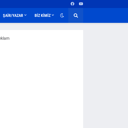
ŞAİR/YAZAR
BİZ KİMİZ
eklam