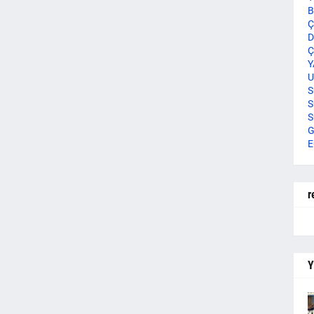
B
Ç
D
Ç
Y
U
S
S
S
G
E
r
Y