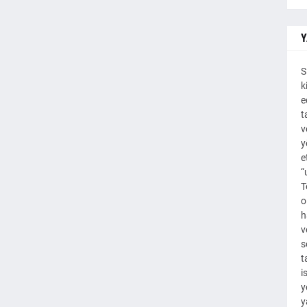
Y
S
k
e
t
v
y
e
“
T
o
h
v
s
t
i
y
y