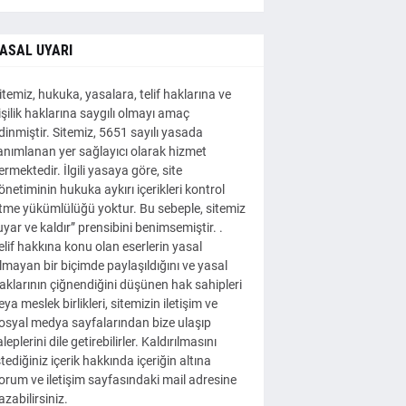
ASAL UYARI
itemiz, hukuka, yasalara, telif haklarına ve
işilik haklarına saygılı olmayı amaç
dinmiştir. Sitemiz, 5651 sayılı yasada
anımlanan yer sağlayıcı olarak hizmet
ermektedir. İlgili yasaya göre, site
önetiminin hukuka aykırı içerikleri kontrol
tme yükümlülüğü yoktur. Bu sebeple, sitemiz
uyar ve kaldır” prensibini benimsemiştir. .
elif hakkına konu olan eserlerin yasal
lmayan bir biçimde paylaşıldığını ve yasal
aklarının çiğnendiğini düşünen hak sahipleri
eya meslek birlikleri, sitemizin iletişim ve
osyal medya sayfalarından bize ulaşıp
aleplerini dile getirebilirler. Kaldırılmasını
stediğiniz içerik hakkında içeriğin altına
orum ve iletişim sayfasındaki mail adresine
azabilirsiniz.