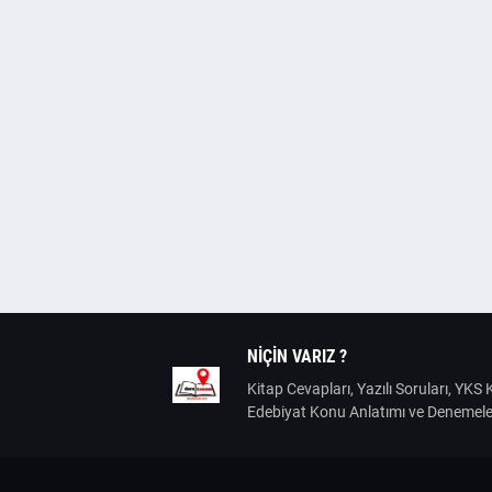
NIÇIN VARIZ ?
Kitap Cevapları, Yazılı Soruları, YK
Edebiyat Konu Anlatımı ve Denemele