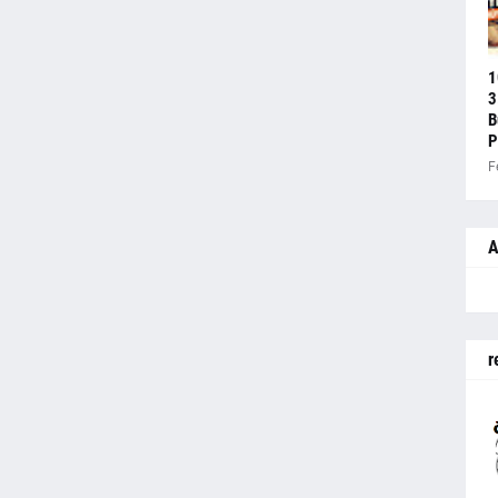
1
3
B
P
F
A
r