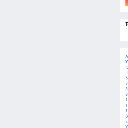
T
A
Y
K
İ
6
7
8
9
1
1
1
Ş
E
Y