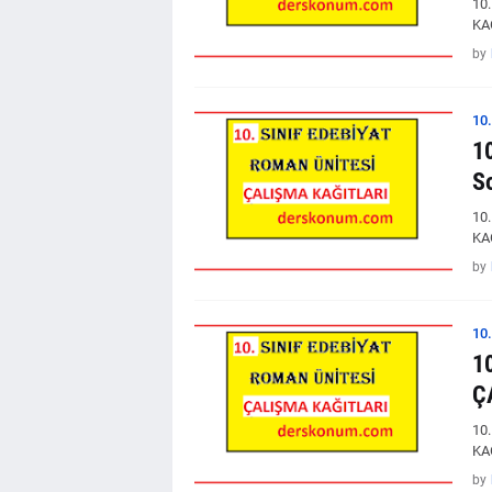
10
KAĞ
by
10
1
So
10
KAĞ
by
10
1
Ç
10
KA
by