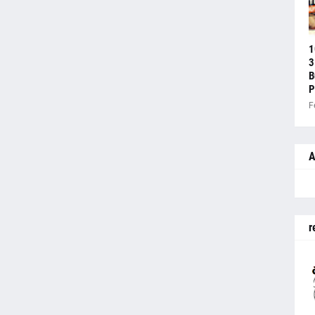
1
3
B
P
F
A
r