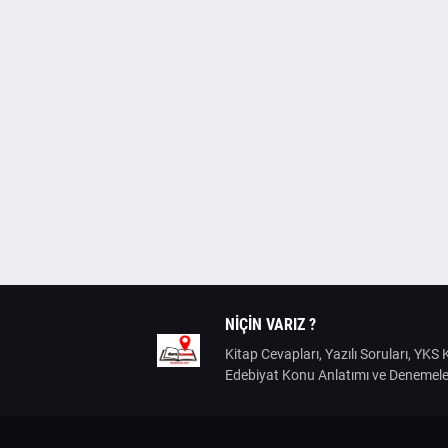
NIÇIN VARIZ ?
Kitap Cevapları, Yazılı Soruları, YK
Edebiyat Konu Anlatımı ve Denemele