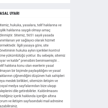
ASAL UYARI
itemiz, hukuka, yasalara, telif haklarına ve
işilik haklarına saygılı olmayı amaç
dinmiştir. Sitemiz, 5651 sayılı yasada
anımlanan yer sağlayıcı olarak hizmet
ermektedir. İlgili yasaya göre, site
önetiminin hukuka aykırı içerikleri kontrol
tme yükümlülüğü yoktur. Bu sebeple, sitemiz
uyar ve kaldır” prensibini benimsemiştir. .
elif hakkına konu olan eserlerin yasal
lmayan bir biçimde paylaşıldığını ve yasal
aklarının çiğnendiğini düşünen hak sahipleri
eya meslek birlikleri, sitemizin iletişim ve
osyal medya sayfalarından bize ulaşıp
aleplerini dile getirebilirler. Kaldırılmasını
stediğiniz içerik hakkında içeriğin altına
orum ve iletişim sayfasındaki mail adresine
azabilirsiniz.