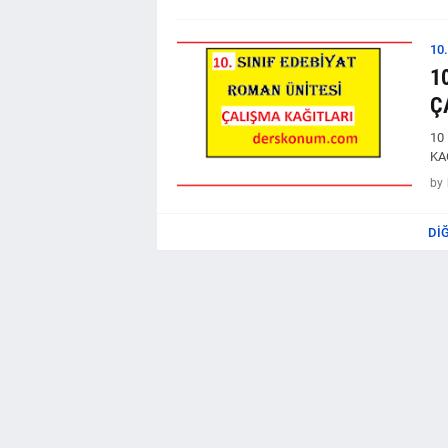
10
1
Ç
10
KA
by
DI