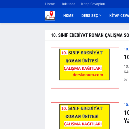
Home
Hakkında
Kitap Cevapları
HOME
DERS SEÇ
KİTAP CEV
10. SINIF EDEBİYAT ROMAN ÇALIŞMA S
10
1
10
KA
by
10
1
Ya