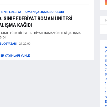
. SINIF EDEBİYAT ROMAN ÇALIŞMA SORULARI
0. SINIF EDEBİYAT ROMAN ÜNİTESİ
T
ALIŞMA KAĞIDI
 . SINIF TÜRK DİLİ VE EDEBİYATI ROMAN ÜNİTESİ ÇALIŞMA
ĞIDI
BLOGYAZARI
-
21:22:00
A
Y
ĞER YAYINLARI YÜKLE
K
İ
6
7
8
9
1
1
1
Ş
E
Y