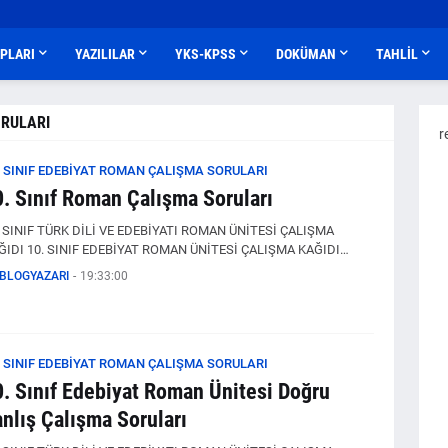
APLARI
YAZILILAR
YKS-KPSS
DOKÜMAN
TAHLİL
ORULARI
r
. SINIF EDEBİYAT ROMAN ÇALIŞMA SORULARI
0. Sınıf Roman Çalışma Soruları
. SINIF TÜRK DİLİ VE EDEBİYATI ROMAN ÜNİTESİ ÇALIŞMA
ĞIDI 10. SINIF EDEBİYAT ROMAN ÜNİTESİ ÇALIŞMA KAĞIDI…
BLOGYAZARI
-
19:33:00
. SINIF EDEBİYAT ROMAN ÇALIŞMA SORULARI
0. Sınıf Edebiyat Roman Ünitesi Doğru
nlış Çalışma Soruları