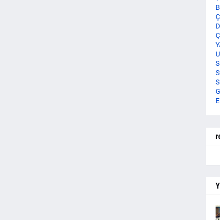
B
Ç
D
Ç
Y
U
S
S
S
G
E
r
Y