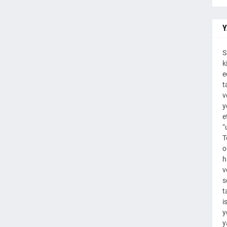
Y
S
k
e
t
v
y
e
“
T
o
h
v
s
t
i
y
y