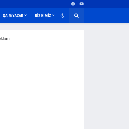
ŞAİR/YAZAR
BİZ KİMİZ
eklam