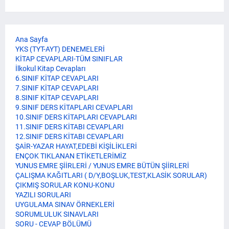
Ana Sayfa
YKS (TYT-AYT) DENEMELERİ
KİTAP CEVAPLARI-TÜM SINIFLAR
İlkokul Kitap Cevapları
6.SINIF KİTAP CEVAPLARI
7.SINIF KİTAP CEVAPLARI
8.SINIF KİTAP CEVAPLARI
9.SINIF DERS KİTAPLARI CEVAPLARI
10.SINIF DERS KİTAPLARI CEVAPLARI
11.SINIF DERS KİTABI CEVAPLARI
12.SINIF DERS KİTABI CEVAPLARI
ŞAİR-YAZAR HAYAT,EDEBİ KİŞİLİKLERİ
ENÇOK TIKLANAN ETİKETLERİMİZ
YUNUS EMRE ŞİİRLERİ / YUNUS EMRE BÜTÜN ŞİİRLERİ
ÇALIŞMA KAĞITLARI ( D/Y,BOŞLUK,TEST,KLASİK SORULAR)
ÇIKMIŞ SORULAR KONU-KONU
YAZILI SORULARI
UYGULAMA SINAV ÖRNEKLERİ
SORUMLULUK SINAVLARI
SORU - CEVAP BÖLÜMÜ