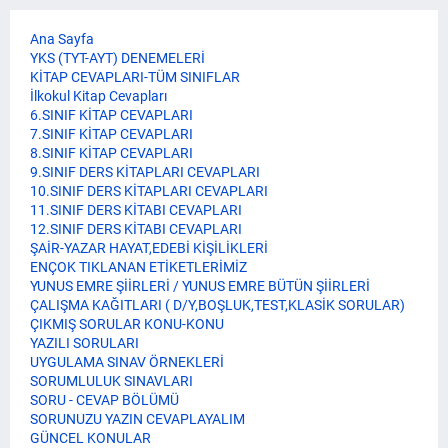
Ana Sayfa
YKS (TYT-AYT) DENEMELERİ
KİTAP CEVAPLARI-TÜM SINIFLAR
İlkokul Kitap Cevapları
6.SINIF KİTAP CEVAPLARI
7.SINIF KİTAP CEVAPLARI
8.SINIF KİTAP CEVAPLARI
9.SINIF DERS KİTAPLARI CEVAPLARI
10.SINIF DERS KİTAPLARI CEVAPLARI
11.SINIF DERS KİTABI CEVAPLARI
12.SINIF DERS KİTABI CEVAPLARI
ŞAİR-YAZAR HAYAT,EDEBİ KİŞİLİKLERİ
ENÇOK TIKLANAN ETİKETLERİMİZ
YUNUS EMRE ŞİİRLERİ / YUNUS EMRE BÜTÜN ŞİİRLERİ
ÇALIŞMA KAĞITLARI ( D/Y,BOŞLUK,TEST,KLASİK SORULAR)
ÇIKMIŞ SORULAR KONU-KONU
YAZILI SORULARI
UYGULAMA SINAV ÖRNEKLERİ
SORUMLULUK SINAVLARI
SORU - CEVAP BÖLÜMÜ
SORUNUZU YAZIN CEVAPLAYALIM
GÜNCEL KONULAR