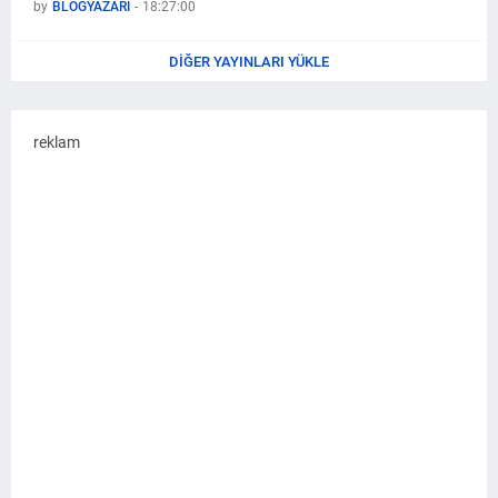
by
BLOGYAZARI
-
18:27:00
DIĞER YAYINLARI YÜKLE
reklam