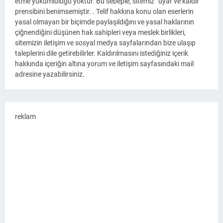
etme yükümlülüğü yoktur. Bu sebeple, sitemiz “uyar ve kaldır”
prensibini benimsemiştir. . Telif hakkına konu olan eserlerin
yasal olmayan bir biçimde paylaşıldığını ve yasal haklarının
çiğnendiğini düşünen hak sahipleri veya meslek birlikleri,
sitemizin iletişim ve sosyal medya sayfalarından bize ulaşıp
taleplerini dile getirebilirler. Kaldırılmasını istediğiniz içerik
hakkında içeriğin altına yorum ve iletişim sayfasındaki mail
adresine yazabilirsiniz.
reklam