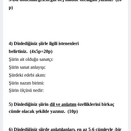
p)
4) Dinlediğiniz şiirle ilgili istenenleri
belirtiniz.
(4x5p=20p)
Şiirin ait olduğu sanatçı:
Şiirin sanat anlayışı:
Şiirdeki edebi akım:
Şiirin
nazım birimi
:
Şiirin ölçüsü
nedir
:
5) Dinlediğiniz şiirin
dil ve anlatım
özelliklerini birkaç
cümle olacak şekilde yazınız.
(10p)
6) Dinlediğiniz şiirde anlatılanları, en az 5-6 cümleyle -bir