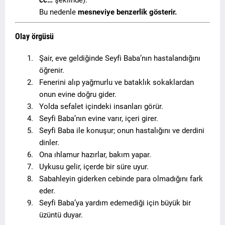
cc…
şeklinde).
Bu nedenle
mesneviye benzerlik gösterir.
Olay örgüsü
1.
Şair, eve geldiğinde Seyfi Baba’nın hastalandığını
öğrenir.
2.
Fenerini alıp yağmurlu ve bataklık sokaklardan
onun evine doğru gider.
3.
Yolda sefalet içindeki insanları görür.
4.
Seyfi Baba’nın evine varır, içeri girer.
5.
Seyfi Baba ile konuşur; onun hastalığını ve derdini
dinler.
6.
Ona ıhlamur hazırlar, bakım yapar.
7.
Uykusu gelir, içerde bir süre uyur.
8.
Sabahleyin giderken cebinde para olmadığını fark
eder.
9.
Seyfi Baba’ya yardım edemediği için büyük bir
üzüntü duyar.