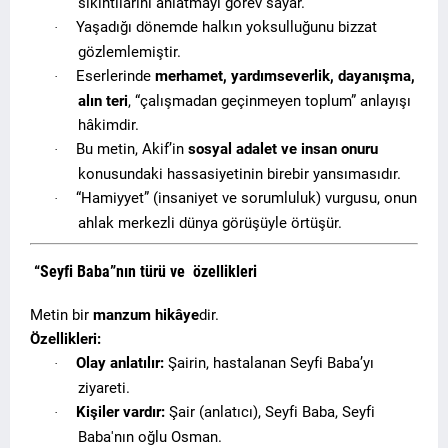
sıkıntılarını anlatmayı görev sayar.
Yaşadığı dönemde halkın yoksulluğunu bizzat
·
gözlemlemiştir.
Eserlerinde
merhamet, yardımseverlik, dayanışma,
·
alın teri
, “çalışmadan geçinmeyen toplum” anlayışı
hâkimdir.
Bu metin, Akif’in
sosyal adalet ve insan onuru
·
konusundaki hassasiyetinin birebir yansımasıdır.
“Hamiyyet” (insaniyet ve sorumluluk) vurgusu, onun
·
ahlak merkezli dünya görüşüyle örtüşür.
“Seyfi Baba”nın türü ve
özellikleri
Metin bir
manzum hikâye
dir.
Özellikleri:
Olay anlatılır:
Şairin, hastalanan Seyfi Baba’yı
·
ziyareti.
Kişiler vardır:
Şair (anlatıcı), Seyfi Baba, Seyfi
·
Baba'nın oğlu Osman.