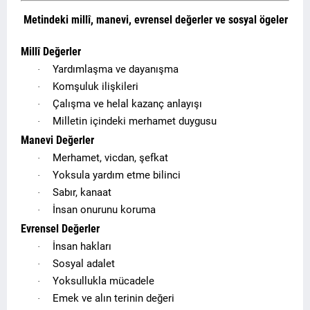
Metindeki millî, manevi, evrensel değerler ve sosyal ögeler
Millî Değerler
Yardımlaşma ve dayanışma
·
Komşuluk ilişkileri
·
Çalışma ve helal kazanç anlayışı
·
Milletin içindeki merhamet duygusu
·
Manevi Değerler
Merhamet, vicdan, şefkat
·
Yoksula yardım etme bilinci
·
Sabır, kanaat
·
İnsan onurunu koruma
·
Evrensel Değerler
İnsan hakları
·
Sosyal adalet
·
Yoksullukla mücadele
·
Emek ve alın terinin değeri
·