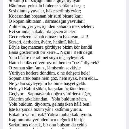
Sokulup bir saçağın altına gûyâ uyuyan
Hânüman yoksulu binlerce sefîlân-ı beşer;
Sesi dinmiş yuvalar, hâke serilmiş evler;
Kocasından boşanan bir sürü bîçare karı;
O kopan râbıtanın , darmadağın yavruları;
Zulmetin, yer yer, içinden kabaran mezbeleler :
Evi sırtında, sokaklarda gezen âileler!
Gece rehzen, sabah olmaz mı bakarsın, sâil!
Serserî, derbeder, âvâre, harâmî, kâtil...
Böyle kaç manzara gördüyse bizim kör kandil
Bana göstermedi bir kerre... Niçin? Belli değil!
Ya o bîçâre de rahmet suyu nûş eyleyerek
Hatm-i enfâs edivermez mi hemen “cız!” diyerek?
O zaman sâmi’anın , lâmisenin sevkiyle
Yürüyen körlere döndüm, o ne dehşetti hele!
Sopam artık bana hem göz, hem ayak, hem eldi...
Ne yalan söyleyeyim kalbime haşyet geldi.
Hele yâ Rabbi şükür, karşıdan üç tâne fener
Geçiyor... Sapmayarak doğru yürürlerse eğer,
Giderim arkalarından... Yolu buldum zâten.
Yolu buldum, diyorum, gelmiş iken hâlâ ben!
İşte karşımda bizim yâr-i kadîmin yurdu.
Bakalım var mı ışık? Yoksa muhakkak uyudu.
Kapının orta yerinden ucu değnekli bir ip
Sarkıtılmış olacak, bir onu bulsam da çekip