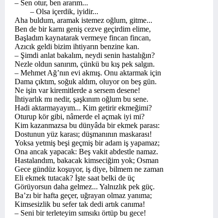
– Sen otur, ben ararım...
– Olsa içerdik, iyidir...
Aha buldum, aramak istemez oğlum, gitme...
Ben de bir karnı geniş cezve geçirdim elime,
Başladım kaynatarak vermeye fincan fincan,
Azıcık geldi bizim ihtiyarın benzine kan.
– Şimdi anlat bakalım, neydi senin hastalığın?
Nezle oldun sanırım, çünkü bu kış pek salgın.
– Mehmet Ağ’nın evi akmış. Onu aktarmak için
Dama çıktım, soğuk aldım, oluyor on beş gün.
Ne işin var kiremitlerde a sersem desene!
İhtiyarlık mı nedir, şaşkınım oğlum bu sene.
Hadi aktarmayayım... Kim getirir ekmeğimi?
Oturup kör gibi, nâmerde el açmak iyi mi?
Kim kazanmazsa bu dünyâda bir ekmek parası:
Dostunun yüz karası; düşmanının maskarası!
Yoksa yetmiş beşi geçmiş bir adam iş yapamaz;
Ona ancak yapacak: Beş vakit abdestle namaz.
Hastalandım, bakacak kimseciğim yok; Osman
Gece gündüz koşuyor, iş diye, bilmem ne zaman
Eli ekmek tutacak? İşte saat belki de üç
Görüyorsun daha gelmez... Yalnızlık pek güç.
Ba’zı bir hafta geçer, uğrayan olmaz yanıma;
Kimsesizlik bu sefer tak dedi artık canıma!
– Seni bir terleteyim sımsıkı örtüp bu gece!