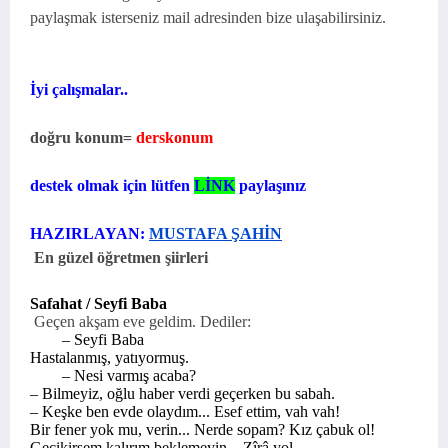
paylaşmak isterseniz mail adresinden bize ulaşabilirsiniz.
İyi çalışmalar..
doğru konum=
derskonum
destek olmak için lütfen
LİNK
paylaşınız
HAZIRLAYAN:
MUSTAFA ŞAHİN
En güzel öğretmen şiirleri
Safahat / Seyfi Baba
Geçen akşam eve geldim. Dediler:
– Seyfi Baba
Hastalanmış, yatıyormuş.
– Nesi varmış acaba?
– Bilmeyiz, oğlu haber verdi geçerken bu sabah.
– Keşke ben evde olaydım... Esef ettim, vah vah!
Bir fener yok mu, verin... Nerde sopam? Kız çabuk ol!
Gecikirsem kalırım beklemeyin... Zîrâ yol