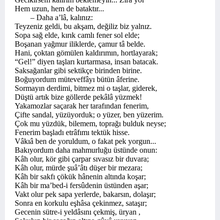
Hem uzun, hem de bataktır...
– Daha a’lâ, kalınız:
Teyzeniz geldi, bu akşam, değiliz biz yalnız.
Sopa sağ elde, kırık camlı fener sol elde;
Boşanan yağmur iliklerde, çamur tâ belde.
Hani, çoktan gömülen kaldırımın, hortlayarak;
“Gel!” diyen taşları kurtarmasa, insan batacak.
Saksağanlar gibi sektikçe birinden birine.
Boğuyordum müteveffâyı bütün âferine.
Sormayın derdimi, bitmez mi o taşlar, giderek,
Düştü artık bize göllerde pekâlâ yüzmek!
Yakamozlar saçarak her tarafından fenerim,
Çifte sandal, yüzüyorduk; o yüzer, ben yüzerim.
Çok mu yüzdük, bilemem, toprağı bulduk neyse;
Fenerim başladı etrâfımı tektük hisse.
Vâkıâ ben de yoruldum, o fakat pek yorgun...
Bakıyordum daha mahmurluğu üstünde onun:
Kâh olur, kör gibi çarpar sıvasız bir duvara;
Kâh olur, mürde şuâ’âtı düşer bir mezara;
Kâh bir sakfı çökük hânenin altında koşar;
Kâh bir ma’bed-i fersûdenin üstünden aşar;
Vakt olur pek sapa yerlerde, bakarsın, dolaşır;
Sonra en korkulu eşhâsa çekinmez, sataşır;
Gecenin sütre-i yeldâsını çekmiş, üryan ,