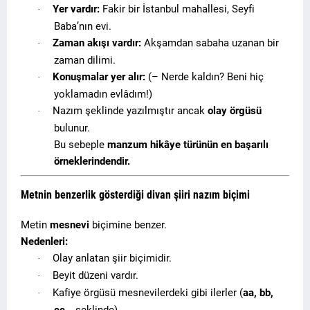
Yer vardır:
Fakir bir İstanbul mahallesi, Seyfi
·
Baba’nın evi.
Zaman akışı vardır:
Akşamdan sabaha uzanan bir
·
zaman dilimi.
Konuşmalar yer alır:
(– Nerde kaldın? Beni hiç
·
yoklamadın evlâdım!)
Nazım şeklinde yazılmıştır ancak
olay örgüsü
·
bulunur.
Bu sebeple
manzum hikâye türünün en başarılı
örneklerindendir.
Metnin benzerlik gösterdiği divan şiiri nazım biçimi
Metin
mesnevi
biçimine benzer.
Nedenleri:
Olay anlatan şiir biçimidir.
·
Beyit düzeni vardır.
·
Kafiye örgüsü mesnevilerdeki gibi ilerler (
aa, bb,
·