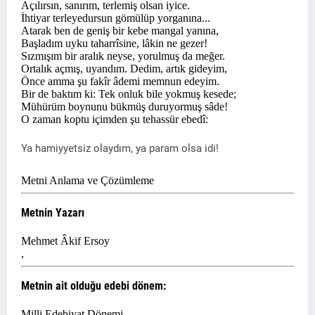
Açılırsın, sanırım, terlemiş olsan iyice.
İhtiyar terleyedursun gömülüp yorganına...
Atarak ben de geniş bir kebe mangal yanına,
Başladım uyku taharrîsine, lâkin ne gezer!
Sızmışım bir aralık neyse, yorulmuş da meğer.
Ortalık açmış, uyandım. Dedim, artık gideyim,
Önce amma şu fakîr âdemi memnun edeyim.
Bir de baktım ki: Tek onluk bile yokmuş kesede;
Mühürüm boynunu bükmüş duruyormuş sâde!
O zaman koptu içimden şu tehassür ebedî:
Ya hamiyyetsiz olaydım, ya param olsa idi!
Metni Anlama ve Çözümleme
Metnin Yazarı
Mehmet Âkif Ersoy
,
Metnin ait olduğu edebi dönem:
Milli Edebiyat Dönemi