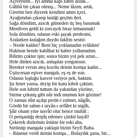
Açıversem... İyi amma kapı zâten aralık...
Gâlibâ bir çıkan olmuş... Neme lâzım, artık,
Girerim ben diyerek kendimi attım içeri,
Ayağımdan çıkarıp lastiği geçtim ileri.
Sağa döndüm, azıcık gitmeden üç beş basamak
Merdiven geldi ki zorcaydı biraz tırmanmak!
Sola döndüm, odanın eski şayak perdesini,
Aralarken kulağım duydu fakîrin sesini:
– Nerde kaldın? Beni hiç yoklamadın evlâdım!
Haklısın bende kabâhat ki haber yollamadım.
Bilirim çoktur işin; sonra bizim yol pek uzun...
Hele dinlen azıcık, anlaşılan yorgunsun.
Bereket versin ateş koydu demin komşu kadın...
Üşüyorsan eşiver mangalı, eş eş de ısın.
Odanın loşluğu kasvet veriyor pek, baktım.
Şu fener yansa, deyip bir kutu kibrit çaktım.
Hele son kibriti tuttum da yakından yüzüne,
Sürme çekmiş gibi nûr indi mumun kör gözüne!
O zaman nîm açılıp perde-i zulmet, nâgâh,
Gördü bir sahne-i uryân-ı sefâlet ki nigâh,
Şâir olsam yine tasvîri olur bence muhâl :
O perişanlığı derpîş edemez çünkü hayâl!
Çekerek dizlerinin üstüne bir eski aba,
Sürünüp mangala yaklaştı bizim Seyfi Baba.
– Ihlamur verdi demin komşu... Bulaydık şunu, bir...