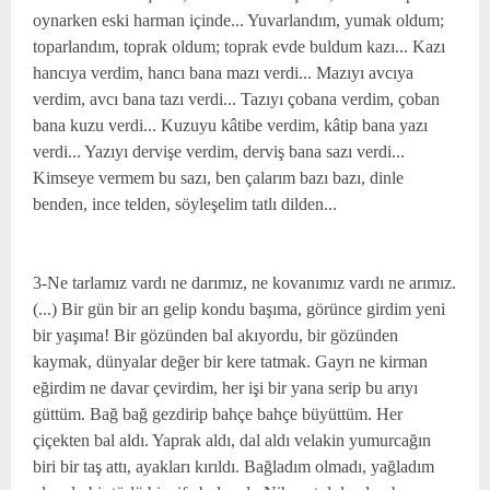
oynarken eski harman içinde... Yuvarlandım, yumak oldum;
toparlandım, toprak oldum; toprak evde buldum kazı... Kazı
hancıya verdim, hancı bana mazı verdi... Mazıyı avcıya
verdim, avcı bana tazı verdi... Tazıyı çobana verdim, çoban
bana kuzu verdi... Kuzuyu kâtibe verdim, kâtip bana yazı
verdi... Yazıyı dervişe verdim, derviş bana sazı verdi...
Kimseye vermem bu sazı, ben çalarım bazı bazı, dinle
benden, ince telden, söyleşelim tatlı dilden...
3-Ne tarlamız vardı ne darımız, ne kovanımız vardı ne arımız.
(...) Bir gün bir arı gelip kondu başıma, görünce girdim yeni
bir yaşıma! Bir gözünden bal akıyordu, bir gözünden
kaymak, dünyalar değer bir kere tatmak. Gayrı ne kirman
eğirdim ne davar çevirdim, her işi bir yana serip bu arıyı
güttüm. Bağ bağ gezdirip bahçe bahçe büyüttüm. Her
çiçekten bal aldı. Yaprak aldı, dal aldı velakin yumurcağın
biri bir taş attı, ayakları kırıldı. Bağladım olmadı, yağladım