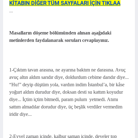
KİTABIN DİĞER TÜM SAYFALARI İÇİN TIKLAA
...
Masalların döşeme bölümünden alınan aşağıdaki
metinlerden faydalanarak soruları cevaplayınız.
1-Çıktım tavan arasına, ne ayarına baktım ne darasına. Avuç
avuç altın aldım sarıdır diye, doldurdum cebime darıdır diye...
“Hu!” deyip düştüm yola, vardım indim İstanbul’a, bir kâse
yoğurt aldım durudur diye, doksan desti su kattım koyudur
diye... İçtim içtim bitmedi, param pulum yetmedi. Atımı
sattım almadılar dorudur diye, üç beşlik verdiler vermedim
iridir diye...
2-Evvel zaman içinde, kalbur saman içinde, develer top