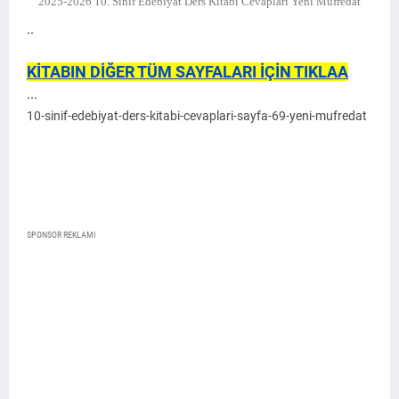
2025-2026 10. Sınıf Edebiyat Ders Kitabı Cevapları Yeni Müfredat
..
KİTABIN DİĞER TÜM SAYFALARI İÇİN TIKLAA
...
10-sinif-edebiyat-ders-kitabi-cevaplari-sayfa-69-yeni-mufredat
SPONSOR REKLAMI