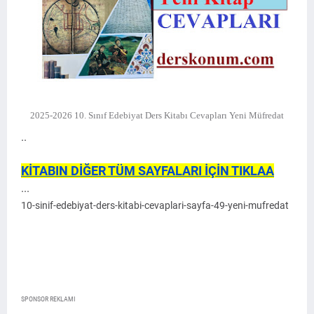
2025-2026 10. Sınıf Edebiyat Ders Kitabı Cevapları Yeni Müfredat
..
KİTABIN DİĞER TÜM SAYFALARI İÇİN TIKLAA
...
10-sinif-edebiyat-ders-kitabi-cevaplari-sayfa-49-yeni-mufredat
SPONSOR REKLAMI