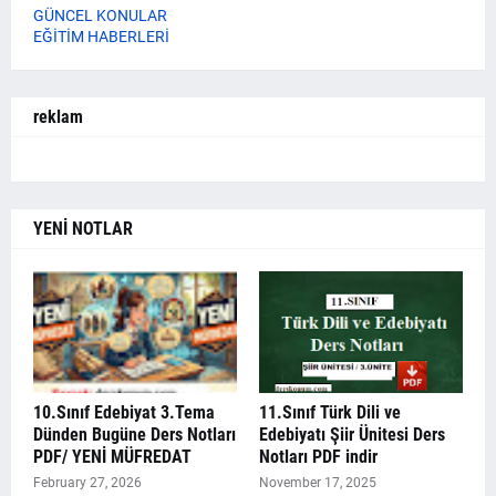
GÜNCEL KONULAR
EĞİTİM HABERLERİ
reklam
YENİ NOTLAR
10.Sınıf Edebiyat 3.Tema
11.Sınıf Türk Dili ve
Dünden Bugüne Ders Notları
Edebiyatı Şiir Ünitesi Ders
PDF/ YENİ MÜFREDAT
Notları PDF indir
February 27, 2026
November 17, 2025