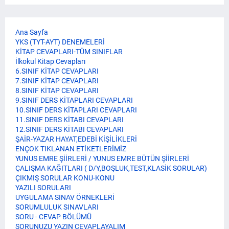
Ana Sayfa
YKS (TYT-AYT) DENEMELERİ
KİTAP CEVAPLARI-TÜM SINIFLAR
İlkokul Kitap Cevapları
6.SINIF KİTAP CEVAPLARI
7.SINIF KİTAP CEVAPLARI
8.SINIF KİTAP CEVAPLARI
9.SINIF DERS KİTAPLARI CEVAPLARI
10.SINIF DERS KİTAPLARI CEVAPLARI
11.SINIF DERS KİTABI CEVAPLARI
12.SINIF DERS KİTABI CEVAPLARI
ŞAİR-YAZAR HAYAT,EDEBİ KİŞİLİKLERİ
ENÇOK TIKLANAN ETİKETLERİMİZ
YUNUS EMRE ŞİİRLERİ / YUNUS EMRE BÜTÜN ŞİİRLERİ
ÇALIŞMA KAĞITLARI ( D/Y,BOŞLUK,TEST,KLASİK SORULAR)
ÇIKMIŞ SORULAR KONU-KONU
YAZILI SORULARI
UYGULAMA SINAV ÖRNEKLERİ
SORUMLULUK SINAVLARI
SORU - CEVAP BÖLÜMÜ
SORUNUZU YAZIN CEVAPLAYALIM