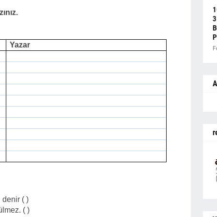
1
zınız.
3
B
P
Yazar
F
A
r
denir ( )
lmez. ( )