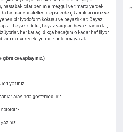
lar, hastabakıcılar benimle meşgul ve tımarcı yerdeki
r
da bir madenî âletlerin tepsilerde çıkardıkları ince ve
ları yenen bir iyodoform kokusu ve beyazlıklar: Beyaz
plar, beyaz örtüler, beyaz sargılar, beyaz pamuklar,
züyorlar, her kat açıldıkça bacağım o kadar hafifliyor
a dizim uçuverecek, yerinde bulunmayacak
e göre cevaplayınız.)
leri yazınız.
nlar arasında gösterilebilir?
 nelerdir?
yazınız.