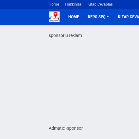
Home
Hakkında
Kitap Cevapları
HOME
DERS SEÇ
KİTAP CEV
sponsorlu reklam
Admatic -sponsor