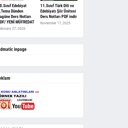
0.Sınıf Edebiyat
11.Sınıf Türk Dili ve
.Tema Dünden
Edebiyatı Şiir Ünitesi
ugüne Ders Notları
Ders Notları PDF indir
DF/ YENİ MÜFREDAT
November 17, 2025
ebruary 27, 2026
dmatic inpage
eklam