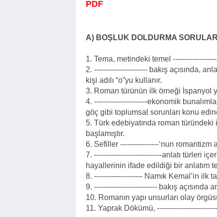
PDF
A) BOŞLUK DOLDURMA SORULAR
1. Tema, metindeki temel ------------------
2. ---------------------- bakış açısında, a
kişi adılı “o”yu kullanır.
3. Roman türünün ilk örneği İspanyol yaz
4. ----------------------ekonomik bunalıml
göç gibi toplumsal sorunları konu edin
5. Türk edebiyatında roman türündeki il
başlamıştır.
6. Sefiller ----------------‘nun romantiz
7. ----------------------------anlatı türl
hayallerinin ifade edildiği bir anlatım te
8. -------------------- Namık Kemal’in ilk t
9. -------------------------- bakış açısın
10. Romanın yapı unsurları olay örgüsü, k
11. Yaprak Dökümü, ------------------------