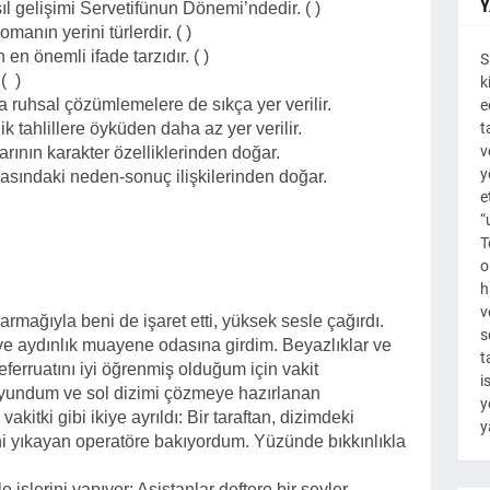
Y
l gelişimi Servetifünun Dönemi’ndedir. ( )
manın yerini türlerdir. ( )
en önemli ifade tarzıdır. ( )
S
( )
k
 ruhsal çözümlemelere de sıkça yer verilir.
e
 tahlillere öyküden daha az yer verilir.
t
v
ının karakter özelliklerinden doğar.
y
rasındaki neden-sonuç ilişkilerinden doğar.
e
“
T
o
h
v
rmağıyla beni de işaret etti, yüksek sesle çağırdı.
s
 ve aydınlık muayene odasına girdim. Beyazlıklar ve
t
teferruatını iyi öğrenmiş olduğum için vakit
i
yundum ve sol dizimi çözmeye hazırlanan
y
akitki gibi ikiye ayrıldı: Bir taraftan, dizimdeki
y
rini yıkayan operatöre bakıyordum. Yüzünde bıkkınlıkla
işlerini yapıyor: Asistanlar deftere bir şeyler