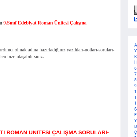
in
9.Sınıf Edebiyat Roman Ünitesi Çalışma
A
dımcı olmak adına hazırladığınız yazılıları-notları-soruları-
Y
en bize ulaşabilirsiniz.
K
İ
6
7
8
9
1
1
1
Ş
E
Y
B
YATI ROMAN ÜNİTESİ ÇALIŞMA SORULARI-
Ç