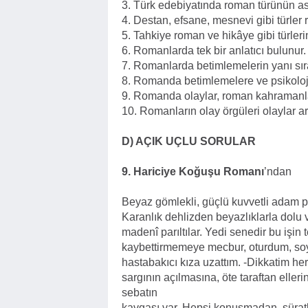
3.
Türk edebiyatında roman türünün ası
4.
Destan, efsane, mesnevi gibi türler ro
5.
Tahkiye roman ve hikâye gibi türlerin 
6.
Romanlarda tek bir anlatıcı bulunur. 
7.
Romanlarda betimlemelerin yanı sıra
8.
Romanda betimlemelere ve psikolojik
9.
Romanda olaylar, roman kahramanlar
10.
Romanların olay örgüleri olaylar a
D) AÇIK UÇLU SORULAR
9. Hariciye Koğuşu Romanı
’ndan
Beyaz gömlekli, güçlü kuvvetli adam pa
Karanlık dehlizden beyazlıklarla dolu
madenî parıltılar. Yedi senedir bu işin 
kaybettirmemeye mecbur, oturdum, so
hastabakıcı kıza uzattım. -Dikkatim her v
sargının açılmasına, öte taraftan elle
sebatın
kavgası var. Hepsi konuşmadan, süratle 