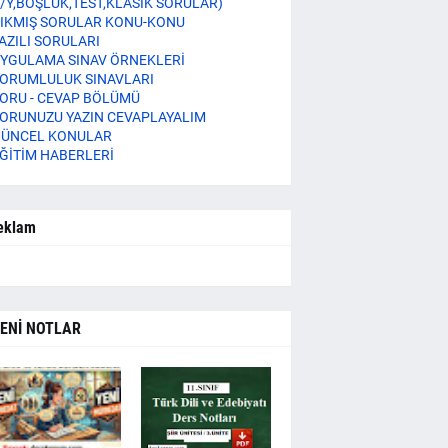
/Y,BOŞLUK,TEST,KLASİK SORULAR)
IKMIŞ SORULAR KONU-KONU
AZILI SORULARI
YGULAMA SINAV ÖRNEKLERİ
ORUMLULUK SINAVLARI
ORU - CEVAP BÖLÜMÜ
ORUNUZU YAZIN CEVAPLAYALIM
ÜNCEL KONULAR
ĞİTİM HABERLERİ
eklam
ENİ NOTLAR