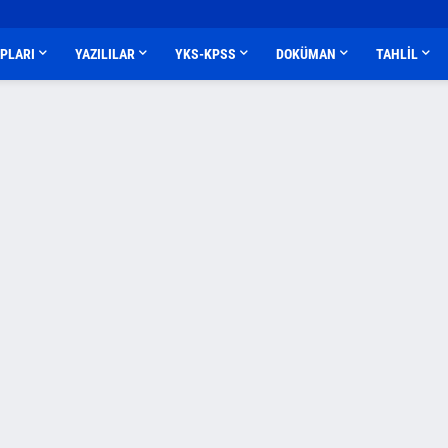
APLARI
YAZILILAR
YKS-KPSS
DOKÜMAN
TAHLİL