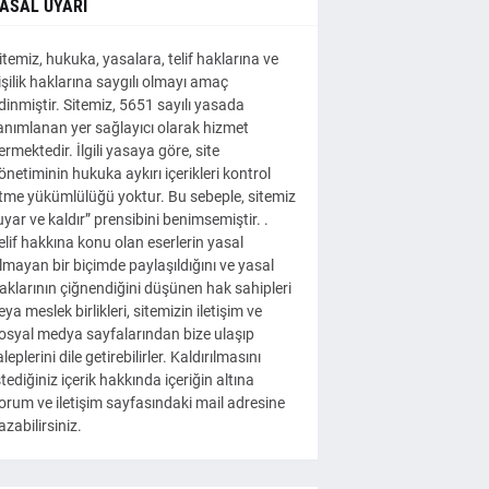
ASAL UYARI
itemiz, hukuka, yasalara, telif haklarına ve
işilik haklarına saygılı olmayı amaç
dinmiştir. Sitemiz, 5651 sayılı yasada
anımlanan yer sağlayıcı olarak hizmet
ermektedir. İlgili yasaya göre, site
önetiminin hukuka aykırı içerikleri kontrol
tme yükümlülüğü yoktur. Bu sebeple, sitemiz
uyar ve kaldır” prensibini benimsemiştir. .
elif hakkına konu olan eserlerin yasal
lmayan bir biçimde paylaşıldığını ve yasal
aklarının çiğnendiğini düşünen hak sahipleri
eya meslek birlikleri, sitemizin iletişim ve
osyal medya sayfalarından bize ulaşıp
aleplerini dile getirebilirler. Kaldırılmasını
stediğiniz içerik hakkında içeriğin altına
orum ve iletişim sayfasındaki mail adresine
azabilirsiniz.