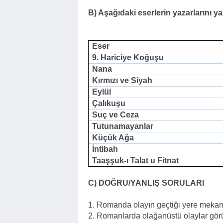
B) Aşağıdaki eserlerin yazarlarını ya
Eser
9. Hariciye Koğuşu
Nana
Kırmızı ve Siyah
Eylül
Çalıkuşu
Suç ve Ceza
Tutunamayanlar
Küçük Ağa
İntibah
Taaşşuk-ı Talat u Fitnat
C)
DOĞRU/YANLIŞ SORULARI
1.
Romanda olayın geçtiği yere mekan 
2.
Romanlarda olağanüstü olaylar görü