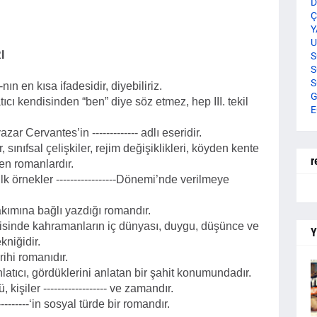
D
Ç
Y
U
I
S
S
S
-nın en kısa ifadesidir, diyebiliriz.
G
nlatıcı kendisinden “ben” diye söz etmez, hep III. tekil
E
ar Cervantes’in ------------- adlı eseridir.
ar, sınıfsal çelişkiler, rejim değişiklikleri, köyden kente
r
en romanlardır.
k örnekler -----------------Dönemi’nde verilmeye
m akımına bağlı yazdığı romandır.
eri içerisinde kahramanların iç dünyası, duygu, düşünce ve
Y
kniğidir.
arihi romanıdır.
da anlatıcı, gördüklerini anlatan bir şahit konumundadır.
işiler ------------------ ve zamandır.
---------‘in sosyal türde bir romandır.