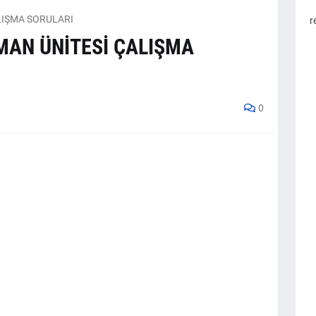
ALIŞMA SORULARI
r
OMAN ÜNİTESİ ÇALIŞMA
0