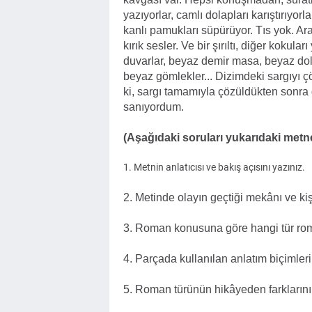
yazıyorlar, camlı dolapları karıştırıyor
kanlı pamukları süpürüyor. Tıs yok. Ara
kırık sesler. Ve bir şırıltı, diğer koku
duvarlar, beyaz demir masa, beyaz dola
beyaz gömlekler... Dizimdeki sargıyı çö
ki, sargı tamamıyla çözüldükten sonr
sanıyordum.
(Aşağıdaki soruları yukarıdaki metn
1. Metnin anlatıcısı ve bakış açısını yazınız.
2. Metinde olayın geçtiği mekânı ve kişi
3. Roman konusuna göre hangi tür roma
4. Parçada kullanılan anlatım biçimleri
5. Roman türünün hikâyeden farklarını 