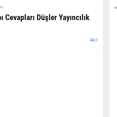
rı
r
bı Cevapları Düşler Yayıncılık
0