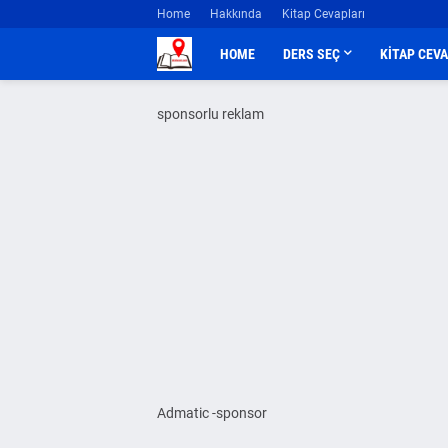
Home
Hakkında
Kitap Cevapları
HOME
DERS SEÇ
KİTAP CEV
sponsorlu reklam
Admatic -sponsor