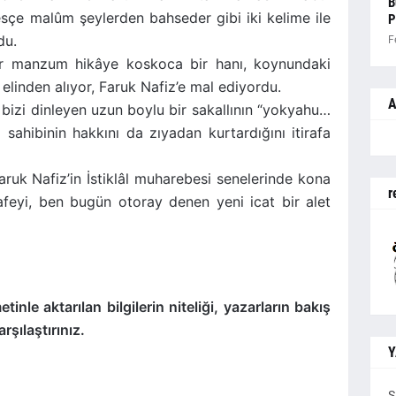
B
esçe malûm şeylerden bahseder gibi iki kelime ile
P
du.
F
 bir manzum hikâye koskoca bir hanı, koynundaki
elinden alıyor, Faruk Nafiz’e mal ediyordu.
A
izi dinleyen uzun boylu bir sakallının “yokyahu…
 sahibinin hakkını da zıyadan kurtardığını itirafa
aruk Nafiz’in İstiklâl muharebesi senelerinde kona
r
eyi, ben bugün otoray denen yeni icat bir alet
tinle aktarılan bilgilerin niteliği, yazarların bakış
rşılaştırınız.
Y
S