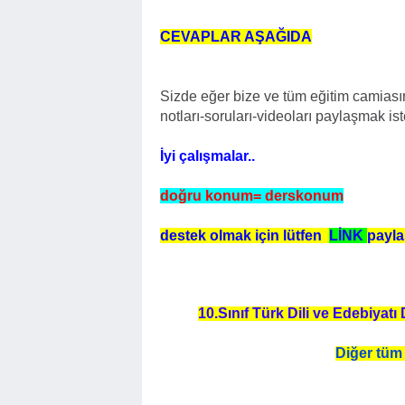
CEVAPLAR AŞAĞIDA
Sizde eğer bize ve tüm eğitim camiasın
notları-soruları-videoları paylaşmak is
İyi çalışmalar..
doğru konum= derskonum
destek olmak için lütfen
LİNK
payla
10.Sınıf Türk Dili ve Edebiyatı
Diğer tüm