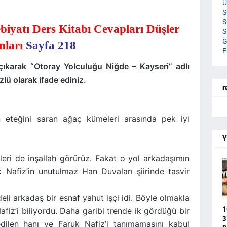
U
S
S
ebiyatı Ders Kitabı Cevapları Düşler
S
G
nları
Sayfa 218
E
çıkarak “Otoray Yolculuğu Niğde – Kayseri” adlı
zlü olarak ifade ediniz.
r
n eteğini saran ağaç kümeleri arasında pek iyi
Y
leri de inşallah görürüz. Fakat o yol arkadaşımın
Nafiz’in unutulmaz Han Duvaları şiirinde tasvir
eli arkadaş bir esnaf yahut işçi idi. Böyle olmakla
1
fiz’i biliyordu. Daha garibi trende ik gördüğü bir
3
 edilen hanı ve Faruk Nafiz’i tanımamasını kabul