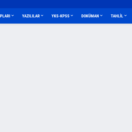
APLARI
YAZILILAR
YKS-KPSS
DOKÜMAN
TAHLİL