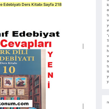
 ve Edebiyatı Ders Kitabı Sayfa 218
k
e
t
v
y
e
“
T
o
h
v
s
t
i
y
y
r