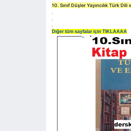
10. Sınıf Düşler Yayıncılık Türk Dili
.
.
.
Diğer tüm sayfalar için TIKLAAAA