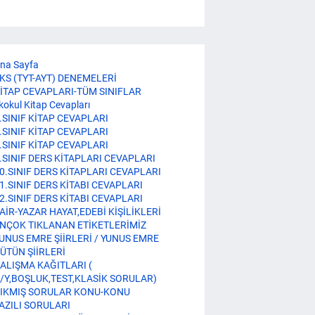
na Sayfa
KS (TYT-AYT) DENEMELERİ
İTAP CEVAPLARI-TÜM SINIFLAR
lkokul Kitap Cevapları
.SINIF KİTAP CEVAPLARI
.SINIF KİTAP CEVAPLARI
.SINIF KİTAP CEVAPLARI
.SINIF DERS KİTAPLARI CEVAPLARI
0.SINIF DERS KİTAPLARI CEVAPLARI
1.SINIF DERS KİTABI CEVAPLARI
2.SINIF DERS KİTABI CEVAPLARI
AİR-YAZAR HAYAT,EDEBİ KİŞİLİKLERİ
NÇOK TIKLANAN ETİKETLERİMİZ
UNUS EMRE ŞİİRLERİ / YUNUS EMRE
ÜTÜN ŞİİRLERİ
ALIŞMA KAĞITLARI (
/Y,BOŞLUK,TEST,KLASİK SORULAR)
IKMIŞ SORULAR KONU-KONU
AZILI SORULARI