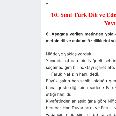
..
..
10. Sınıf Türk Dili ve Ed
Yayı
6. Aşağıda verilen metinden yola 
metnin dil ve anlatım özelliklerini sö
Niğde’ye yaklaşıyorduk.
Yanımda oturan bir Niğdeli şehri
seçemediğim bir noktayı işaret etti.
— Faruk Nafiz’in hanı, dedi.
Büyük şairin han sahibi olduğu gün
bana gösterdiği bina sadece Faruk 
ettiği han idi.
Kıyafetinden anlaşıldığına göre Niğd
beraber Han Duvarları’nı ve Faruk Na
yabancının bu şiiri, şiirde tasvir