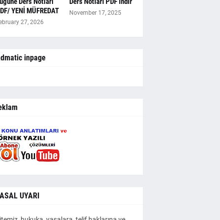
ugüne Ders Notları
Ders Notları PDF indir
DF/ YENİ MÜFREDAT
November 17, 2025
ebruary 27, 2026
dmatic inpage
eklam
ASAL UYARI
itemiz, hukuka, yasalara, telif haklarına ve