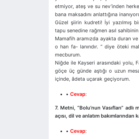
etmiyor, ateş ve su nev’inden herk
bana maksadını anlattığına inanıyor
Güzel şiirin kudreti! İyi yazılmış
tapu senedine rağmen asıl sahibinin 
Mamafih aramızda ayakta duran ve b
o han fa- lanındır. ” diye öteki mal
mecburum.
Niğde ile Kayseri arasındaki yolu, F
göçe üç günde aştığı o uzun mesaf
içinde, âdeta uçarak geçiyorum.
Cevap
:
7. Metni, “Bolu’nun Vasıfları” adlı me
açısı, dil ve anlatım bakımlarından ka
Cevap
: