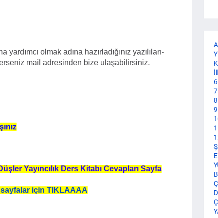
A
a yardımcı olmak adına hazırladığınız yazılıları-
Y
terseniz mail adresinden bize ulaşabilirsiniz.
K
İ
6
7
8
9
1
şınız
1
1
Ş
E
Y
 Düşler Yayıncılık Ders Kitabı Cevapları Sayfa
B
Ç
 sayfalar için TIKLAAAA
D
Ç
Y