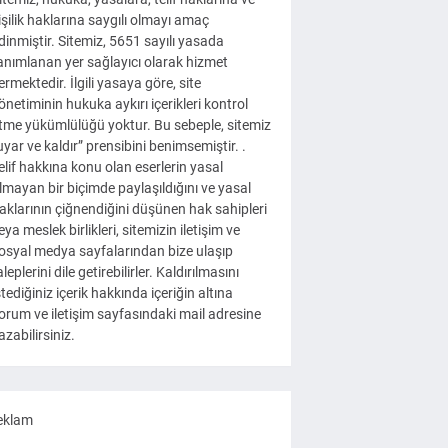
işilik haklarına saygılı olmayı amaç
dinmiştir. Sitemiz, 5651 sayılı yasada
anımlanan yer sağlayıcı olarak hizmet
ermektedir. İlgili yasaya göre, site
önetiminin hukuka aykırı içerikleri kontrol
tme yükümlülüğü yoktur. Bu sebeple, sitemiz
uyar ve kaldır” prensibini benimsemiştir. .
elif hakkına konu olan eserlerin yasal
lmayan bir biçimde paylaşıldığını ve yasal
aklarının çiğnendiğini düşünen hak sahipleri
eya meslek birlikleri, sitemizin iletişim ve
osyal medya sayfalarından bize ulaşıp
aleplerini dile getirebilirler. Kaldırılmasını
stediğiniz içerik hakkında içeriğin altına
orum ve iletişim sayfasındaki mail adresine
azabilirsiniz.
eklam