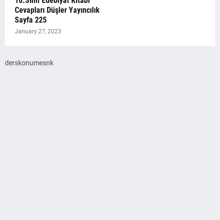
10.Sınıf Edebiyat Kitabı
Cevapları Düşler Yayıncılık
Sayfa 225
January 27, 2023
derskonumesnk