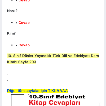
Cevap
:
Nasıl?
Cevap
:
Kim?
Cevap
:
10. Sınıf Düşler Yayıncılık Türk Dili ve Edebiyatı Ders
Kitabı Sayfa 203
.
.
.
Diğer tüm sayfalar için TIKLAAAA