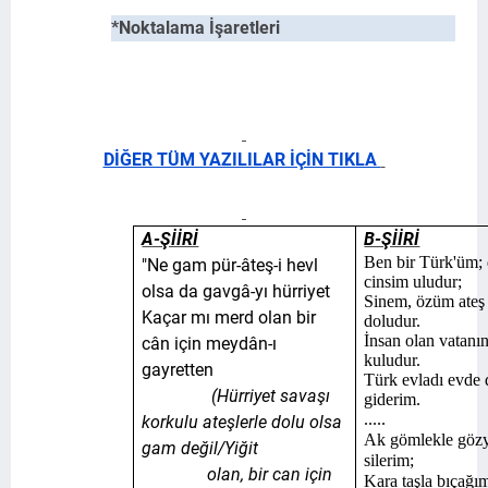
*Noktalama İşaretleri
DİĞER TÜM YAZILILAR İÇİN TIKLA
A-ŞİİRİ
B-ŞİİRİ
Ben bir Türk'üm; 
"Ne gam pür-âteş-i hevl
cinsim uludur;
olsa da gavgâ-yı hürriyet
Sinem, özüm ateş 
Kaçar mı merd olan bir
doludur.
İnsan olan vatanı
cân için meydân-ı
kuludur.
gayretten
Türk evladı evde
(Hürriyet savaşı
giderim.
.....
korkulu ateşlerle dolu olsa
Ak gömlekle göz
gam değil/Yiğit
silerim;
olan, bir can için
Kara taşla bıçağı