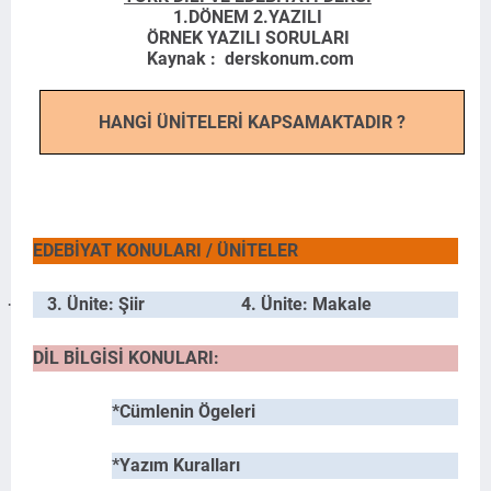
1.DÖNEM 2.YAZILI
ÖRNEK YAZILI SORULARI
Kaynak : derskonum.com
HANGİ ÜNİTELERİ KAPSAMAKTADIR ?
EDEBİYAT KONULARI / ÜNİTELER
3. Ünite: Şiir
4. Ünite: Makale
·
DİL BİLGİSİ KONULARI:
*Cümlenin Ögeleri
*Yazım Kuralları