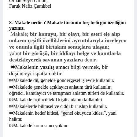
Orhan Seyfi Orhon,
Faruk Nafiz Çamlıbel
8- Makale nedir ? Makale türünün beş belirgin özelliğini
yazınız.
Makale;
bir konuyu, bir olayı, bir eseri ele alıp
onların çeşitli özelliklerini ayrıntılarıyla inceleyen
ve onunla ilgili birtakım sonuçlara ulaşan
;
yahut
bir görüşü, bir iddiayı belge ve kanıtlarla
destekleyerek savunan yazılara
denir.
⇰
Makalenin yazılış amacı bilgi vermek, bir
düşünceyi ispatlamaktır.
⇰
Makalede dil, genelde göndergesel işlevde kullanılır.
⇰
Makalede genelde açıklayıcı anlatım türü kullanılır;
öğretici, kanıtlayıcı ve tartışmacı anlatım türleri de kullanılır.
⇰
Makalede üçüncü tekil kişili anlatım kullanılıri
⇰
Makalelerde bilimsel ve ciddi bir üslup kullanılır.
⇰
Makalenin hedef kitlesi, “genel okuyucu kitlesi”, yani
halktır.
⇰
Makalede konu sınırı yoktur.