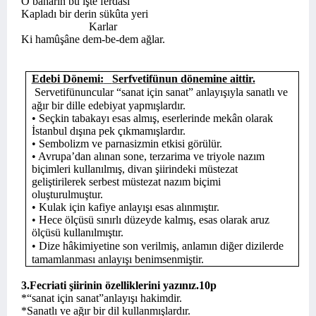
O baharın bu işte ferdâsı
Kapladı bir derin sükûta yeri
Karlar
Ki hamûşâne dem-be-dem ağlar.
Edebi Dönemi:
Serfvetifünun dönemine aittir.
Servetifünuncular “sanat için sanat” anlayışıyla sanatlı ve
ağır bir dille edebiyat yapmışlardır.
• Seçkin tabakayı esas almış, eserlerinde mekân olarak
İstanbul dışına pek çıkmamışlardır.
• Sembolizm ve parnasizmin etkisi görülür.
• Avrupa’dan alınan sone, terzarima ve triyole nazım
biçimleri kullanılmış, divan şiirindeki müstezat
geliştirilerek serbest müstezat nazım biçimi
oluşturulmuştur.
• Kulak için kafiye anlayışı esas alınmıştır.
• Hece ölçüsü sınırlı düzeyde kalmış, esas olarak aruz
ölçüsü kullanılmıştır.
• Dize hâkimiyetine son verilmiş, anlamın diğer dizilerde
tamamlanması anlayışı benimsenmiştir.
3.Fecriati şiirinin özelliklerini yazınız.10p
*“sanat için sanat”anlayışı hakimdir.
*Sanatlı ve ağır bir dil kullanmışlardır.