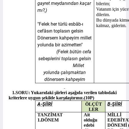
gayret meydanından kaçar
bilerim;
Vatanım için yücel
mı?,)
dilerim.
Bu dünyada kims
"Felek her türlü esbâb-ı
kalmaz, giderim.
cefâsın toplasın gelsin
Dönersem kahpeyim millet
yolunda bir azimetten"
(Felek bütün cefa
sebeplerini toplasın gelsin
Millet
yolunda çalışmaktan
dönersem kahpeyim
1.SORU: Yukarıdaki şiirleri aşağıda verilen tablodaki
kriterlere uygun şekilde karşılaştırınız.(10P)
A-ŞİİRİ
B-ŞİİRİ
ÖLÇÜT
LER
TANZİMAT
Ait
MİLLİ
1.DÖNEM
olduğu
EDEBİYA
edebi
DÖNEMİ (