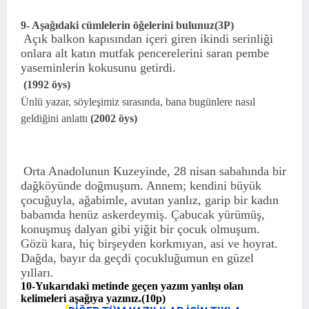
9- Aşağıdaki cümlelerin öğelerini bulunuz(3P)
Açık balkon kapısından içeri giren ikindi serinliği
onlara alt katın mutfak pencerelerini saran pembe
yaseminlerin kokusunu getirdi.
(1992 öys)
Ünlü yazar, söyleşimiz sırasında, bana bugünlere nasıl
geldiğini anlattı
(2002 öys)
Orta Anadolunun Kuzeyinde, 28 nisan sabahında bir
dağköyünde doğmuşum. Annem; kendini büyük
çocuğuyla, ağabimle, avutan yanlız, garip bir kadın
babamda henüz askerdeymiş. Çabucak yürümüş,
konuşmuş dalyan gibi yiğit bir çocuk olmuşum.
Gözü kara, hiç birşeyden korkmıyan, asi ve hoyrat.
Dağda, bayır da geçdi çocukluğumun en güzel
yılları.
10-Yukarıdaki metinde geçen yazım yanlışı olan
kelimeleri aşağıya yazınız.(10p)