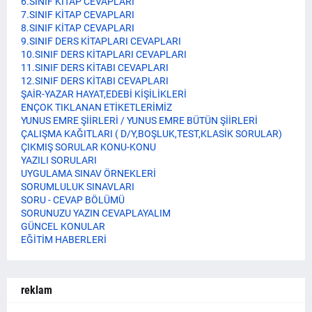
6.SINIF KİTAP CEVAPLARI
7.SINIF KİTAP CEVAPLARI
8.SINIF KİTAP CEVAPLARI
9.SINIF DERS KİTAPLARI CEVAPLARI
10.SINIF DERS KİTAPLARI CEVAPLARI
11.SINIF DERS KİTABI CEVAPLARI
12.SINIF DERS KİTABI CEVAPLARI
ŞAİR-YAZAR HAYAT,EDEBİ KİŞİLİKLERİ
ENÇOK TIKLANAN ETİKETLERİMİZ
YUNUS EMRE ŞİİRLERİ / YUNUS EMRE BÜTÜN ŞİİRLERİ
ÇALIŞMA KAĞITLARI ( D/Y,BOŞLUK,TEST,KLASİK SORULAR)
ÇIKMIŞ SORULAR KONU-KONU
YAZILI SORULARI
UYGULAMA SINAV ÖRNEKLERİ
SORUMLULUK SINAVLARI
SORU - CEVAP BÖLÜMÜ
SORUNUZU YAZIN CEVAPLAYALIM
GÜNCEL KONULAR
EĞİTİM HABERLERİ
reklam