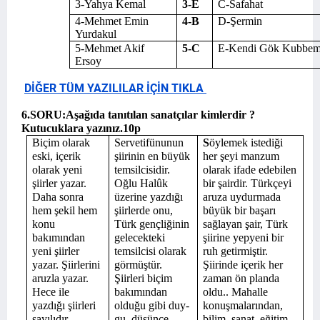
3-Yahya Kemal
3-E
C-Safahat
4-Mehmet Emin
4-B
D-Şermin
Yurdakul
5-Mehmet Akif
5-C
E-Kendi Gök Kubbem
Ersoy
DİĞER TÜM YAZILILAR İÇİN TIKLA
6.SORU:
Aşağıda tanıtılan sanatçılar kimlerdir ?
Kutucuklara yazınız.10p
Biçim olarak
Servetifünunun
S
öylemek istediği
eski, içerik
şiirinin en büyük
her şeyi manzum
olarak yeni
temsilcisidir.
olarak ifade edebilen
şiirler yazar.
Oğlu Halûk
bir şairdir. Türkçeyi
Daha son­ra
üzerine yazdığı
aruza uy­durmada
hem şekil hem
şiirlerde onu,
büyük bir başarı
konu
Türk gençliğinin
sağlayan şair, Türk
bakımından
gelecekteki
şiirine yepyeni bir
yeni şiirler
temsilcisi olarak
ruh getirmiştir.
yazar. Şiirlerini
görmüştür.
Şiirinde içerik her
aruzla yazar.
Şiirleri biçim
zaman ön planda
Hece ile
bakımından
oldu.. Mahalle
yazdığı şiirleri
olduğu gibi duy­
konuşmalarından,
sayılıdır.
gu, düşünce,
bilim, sanat, eğitim,