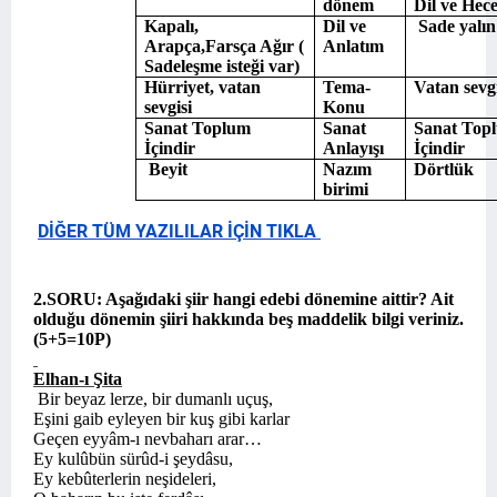
dönem
Dil ve Hece
Kapalı,
Dil ve
Sade yalın 
Arapça,Farsça Ağır (
Anlatım
Sadeleşme isteği var)
Hürriyet, vatan
Tema-
Vatan sevgi
sevgisi
Konu
Sanat Toplum
Sanat
Sanat Top
İçindir
Anlayışı
İçindir
Beyit
Nazım
Dörtlük
birimi
DİĞER TÜM YAZILILAR İÇİN TIKLA
2.SORU: Aşağıdaki şiir hangi edebi dönemine aittir? Ait
olduğu dönemin şiiri hakkında beş maddelik bilgi veriniz.
(5+5=10P)
Elhan-ı Şita
Bir beyaz lerze, bir dumanlı uçuş,
Eşini gaib eyleyen bir kuş gibi karlar
Geçen eyyâm-ı nevbaharı arar…
Ey kulûbün sürûd-i şeydâsu,
Ey kebûterlerin neşideleri,