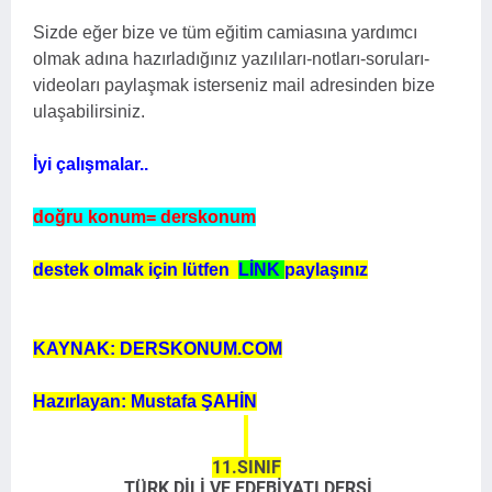
Sizde eğer bize ve tüm eğitim camiasına yardımcı
olmak adına hazırladığınız yazılıları-notları-soruları-
videoları paylaşmak isterseniz mail adresinden bize
ulaşabilirsiniz.
İyi çalışmalar..
doğru konum= derskonum
destek olmak için lütfen
LİNK
paylaşınız
KAYNAK: DERSKONUM.COM
Hazırlayan: Mustafa ŞAHİN
11.SINIF
TÜRK DİLİ VE EDEBİYATI DERSİ