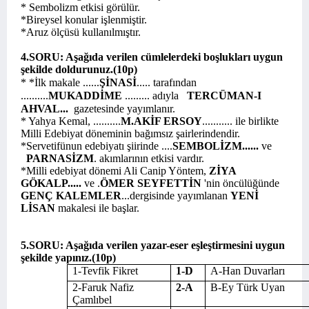
* Sembolizm etkisi görülür.
*Bireysel konular işlenmiştir.
*Aruz ölçüsü kullanılmıştır.
4.SORU: Aşağıda verilen cümlelerdeki boşlukları uygun
şekilde doldurunuz.(10p)
*
*İlk makale ......
ŞİNASİ
..... tarafından
..........
MUKADDİME
......... adıyla
TERCÜMAN-I
AHVAL...
gazetesinde yayımlanır.
* Yahya Kemal, ..........
M.AKİF ERSOY
........... ile birlikte
Milli Edebiyat döneminin bağımsız şairlerindendir.
*Servetifünun edebiyatı şiirinde ....
SEMBOLİZM......
ve
PARNASİZM
. akımlarının etkisi vardır.
*Milli edebiyat dönemi Ali Canip Yöntem,
ZİYA
GÖKALP.....
ve .
ÖMER SEYFETTİN
'nin öncülüğünde
GENÇ KALEMLER
...dergisinde yayımlanan
YENİ
LİSAN
makalesi ile başlar.
5.SORU: Aşağıda verilen yazar-eser eşleştirmesini uygun
şekilde yapınız.(10p)
1-Tevfik Fikret
1-D
A-Han Duvarları
2-Faruk Nafiz
2-A
B-Ey Türk Uyan
Çamlıbel