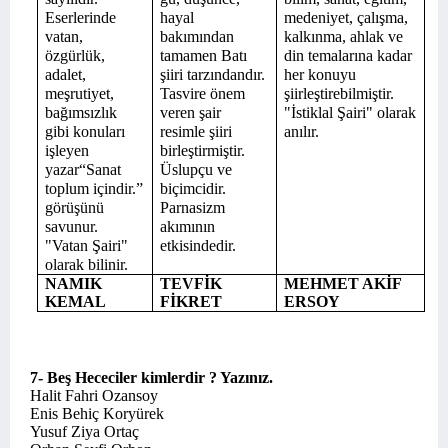
Eserlerinde
hayal
medeniyet, çalışma,
vatan,
bakımından
kalkınma, ahlak ve
özgürlük,
tamamen Batı
din temalarına kadar
adalet,
şiiri tarzındandır.
her konuyu
meşrutiyet,
Tasvire önem
şiirleştirebilmiştir.
bağımsızlık
veren şair
"İstiklal Şairi" olarak
gibi konuları
resimle şiiri
anılır.
işleyen
birleştirmiştir.
yazar“Sanat
Üs­lupçu ve
toplum için­dir.”
biçimcidir.
görüşünü
Parnasizm
savunur.
akımının
"Vatan Şairi"
etkisindedir.
olarak bilinir.
NAMIK
TEVFİK
MEHMET AKİF
KEMAL
FİKRET
ERSOY
7- Beş Hececiler kimlerdir ? Yazınız.
Halit Fahri Ozansoy
Enis Behiç Koryürek
Yusuf Ziya Ortaç