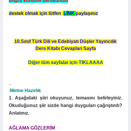
doğru konum= derskonum
destek olmak için lütfen
LİNK
paylaşınız
10.Sınıf Türk Dili ve Edebiyatı Düşler Yayıncılık
Ders Kitabı Cevapları Sayfa
Diğer tüm sayfalar için TIKLAAAA
..
.
Metne Hazırlık
1. Aşağıdaki şiiri okuyunuz, temasını belirleyiniz.
Okuduğunuz şiir sizde hangi duyguları çağrıştırdı?
Anlatınız.
AĞLAMA GÖZLERİM