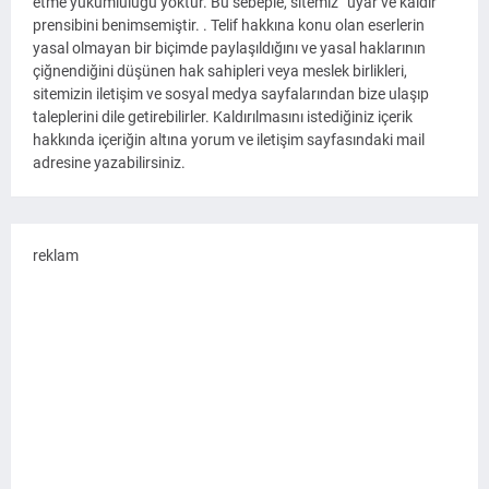
etme yükümlülüğü yoktur. Bu sebeple, sitemiz “uyar ve kaldır”
prensibini benimsemiştir. . Telif hakkına konu olan eserlerin
yasal olmayan bir biçimde paylaşıldığını ve yasal haklarının
çiğnendiğini düşünen hak sahipleri veya meslek birlikleri,
sitemizin iletişim ve sosyal medya sayfalarından bize ulaşıp
taleplerini dile getirebilirler. Kaldırılmasını istediğiniz içerik
hakkında içeriğin altına yorum ve iletişim sayfasındaki mail
adresine yazabilirsiniz.
reklam