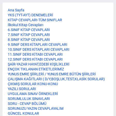
Ana Sayfa
YKS (TYT-AYT) DENEMELERİ
KİTAP CEVAPLARI-TÜM SINIFLAR
İlkokul Kitap Cevapları
6.SINIF KİTAP CEVAPLARI
7.SINIF KİTAP CEVAPLARI
8.SINIF KİTAP CEVAPLARI
9.SINIF DERS KİTAPLARI CEVAPLARI
10.SINIF DERS KİTAPLARI CEVAPLARI
11.SINIF DERS KİTABI CEVAPLARI
12.SINIF DERS KİTABI CEVAPLARI
ŞAİR-YAZAR HAYAT,EDEBİ KİŞİLİKLERİ
ENÇOK TIKLANAN ETİKETLERİMİZ
YUNUS EMRE ŞİİRLERİ / YUNUS EMRE BÜTÜN ŞİİRLERİ
ÇALIŞMA KAĞITLARI ( D/Y,BOŞLUK,TEST,KLASİK SORULAR)
ÇIKMIŞ SORULAR KONU-KONU
YAZILI SORULARI
UYGULAMA SINAV ÖRNEKLERİ
SORUMLULUK SINAVLARI
SORU - CEVAP BÖLÜMÜ
SORUNUZU YAZIN CEVAPLAYALIM
GÜNCEL KONULAR