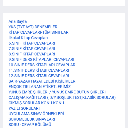
Ana Sayfa
YKS (TYT-AYT) DENEMELERİ
KİTAP CEVAPLARI-TÜM SINIFLAR
İlkokul Kitap Cevapları
6.SINIF KİTAP CEVAPLARI
7.SINIF KİTAP CEVAPLARI
8.SINIF KİTAP CEVAPLARI
9.SINIF DERS KİTAPLARI CEVAPLARI
10.SINIF DERS KİTAPLARI CEVAPLARI
11.SINIF DERS KİTABI CEVAPLARI
12.SINIF DERS KİTABI CEVAPLARI
ŞAİR-YAZAR HAYAT,EDEBİ KİŞİLİKLERİ
ENÇOK TIKLANAN ETİKETLERİMİZ
YUNUS EMRE ŞİİRLERİ / YUNUS EMRE BÜTÜN ŞİİRLERİ
ÇALIŞMA KAĞITLARI ( D/Y,BOŞLUK,TEST,KLASİK SORULAR)
ÇIKMIŞ SORULAR KONU-KONU
YAZILI SORULARI
UYGULAMA SINAV ÖRNEKLERİ
SORUMLULUK SINAVLARI
SORU - CEVAP BÖLÜMÜ