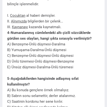
bilinçle işlenmelidir.
I.
Çocuktan
al haberi demişler.
II.
Alnımızda
bilgilerden bir çelenk…
III.
Kaynanayı
kazanda kaynatmalı.
4-Numaralanmış cümlelerdeki altı çizili sözcüklerde
görülen ses olayları, hangi şıkta sırasıyla verilmiştir?
A) Benzeşme-Ünlü düşmesi-Daralma
B) Yumuşama-Daralma-Ünlü düşmesi
C) Benzeşme-Ünlü düşmesi-Ünlü düşmesi
D) Ünlü türemesi-Ünlü düşmesi-Benzeşme
E) Ünsüz düşmesi-Daralma-Ünlü türemesi
5-Aşağıdakilerden hangisinde adlaşmış sıfat
kullanılmıştır?
A) Bu konuda gençlere örnek olmalıyız.
B) Sabrın sonu selamettir, derler atalarımız.
C) Saatinin kordonu her sene kırılır.