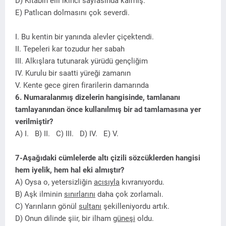
D) Kitabın elli ikinci sayfasında kalmış.
E) Patlıcan dolmasını çok severdi.
I. Bu kentin bir yanında alevler çiçektendi.
II. Tepeleri kar tozudur her sabah
III. Alkışlara tutunarak yürüdü gençliğim
IV. Kurulu bir saatti yüreği zamanın
V. Kente gece giren firarilerin damarında
6. Numaralanmış dizelerin hangisinde, tamlananı
tamlayanından önce kullanılmış bir ad tamlamasına yer
verilmiştir?
A) I. B) II. C) III. D) IV. E) V.
7-Aşağıdaki cümlelerde altı çizili sözcüklerden hangisi
hem iyelik, hem hal eki almıştır?
A) Oysa o, yetersizliğin
acısıyla
kıvranıyordu.
B) Aşk ilminin
sınırlarını
daha çok zorlamalı.
C) Yarınların gönül
sultanı
şekilleniyordu artık.
D) Onun dilinde şiir, bir ilham
güneşi
oldu.