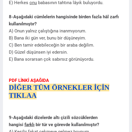
E) Herkes
onu
babasının tahtına lâyık buluyordu.
8-Aşağıdaki cümlelerin hangisinde birden fazla hâl zarfı
kullanılmıştır?
A) Onun yalnız çalıştığına inanmıyorum.
B) Bana iki gün ver, bunu bir düşüneyim.
C) Ben tamir edebileceğin bir araba değilim.
D) Güzel düşünsen iyi edersin.
E) Bana sorarsan çok sabırsız görünüyordu.
PDF LİNKİ AŞAĞIDA
DİĞER TÜM ÖRNEKLER İÇİN
TIKLAA
9-Aşağıdaki dizelerde altı çizili sözcüklerden
hangisi
farklı
bir tür ve görevde kullanılmıştır?
A) Kesilir
fakat
çekmeye gelmez boynum