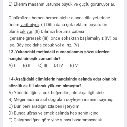
E) Ellerim masanın üstünde büyük ve güçlü görünüyorlar.
Günümüzde hemen hemen hiçbir alanda dile yeterince
önem
verilmiyor
. (I) Dilin daha çok reklam boyutu ön
plana
çıkıyor
. (II) Dilimizi koruma çabası
içerisine
girersek
(III) önce sokaktan
başlamalıyız
(IV) bu
işe. Böylece daha çabuk yol
alırız
. (V)
13-Yukarıdaki metindeki numaralanmış sözcüklerden
hangisi birleşik zamanlıdır?
A) I B) II C) III D) IV E) V
14-Aşağıdaki cümlelerin hangisinde aslında edat olan bir
sözcük ek fiil alarak yüklem olmuştur?
A) Yöneticiliğinizi çok beğendim, oldukça ilgilisiniz.
B) Meğer insana asıl doğruları söyleyen insanın içiymiş.
C) Dün beni aradığınızda ben işteydim.
D) Bunca uğraş ve emek aslında hep senin içindi.
E) Çalışmadığına göre yine sınavı başaramayacak.