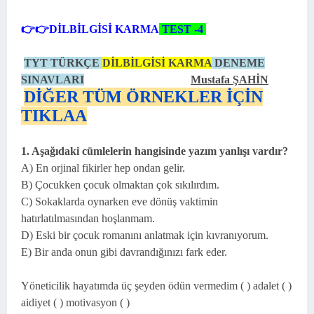
👉👉
DİLBİLGİSİ KARMA
TEST -4
TYT TÜRKÇE
DİLBİLGİSİ KARMA
DENEME
SINAVLARI
Mustafa ŞAHİN
DİĞER TÜM ÖRNEKLER İÇİN
TIKLAA
1. Aşağıdaki cümlelerin hangisinde yazım yanlışı vardır?
A) En orjinal fikirler hep ondan gelir.
B) Çocukken çocuk olmaktan çok sıkılırdım.
C) Sokaklarda oynarken eve dönüş vaktimin
hatırlatılmasından hoşlanmam.
D) Eski bir çocuk romanını anlatmak için kıvranıyorum.
E) Bir anda onun gibi davrandığınızı fark eder.
Yöneticilik hayatımda üç şeyden ödün vermedim ( ) adalet ( )
aidiyet ( ) motivasyon ( )