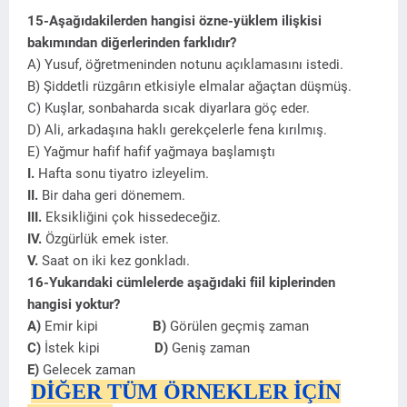
15-Aşağıdakilerden hangisi özne-yüklem ilişkisi
bakımından diğerlerinden farklıdır?
A) Yusuf, öğretmeninden notunu açıklamasını istedi.
B) Şiddetli rüzgârın etkisiyle elmalar ağaçtan düşmüş.
C) Kuşlar, sonbaharda sıcak diyarlara göç eder.
D) Ali, arkadaşına haklı gerekçelerle fena kırılmış.
E) Yağmur hafif hafif yağmaya başlamıştı
I.
Hafta sonu tiyatro izleyelim.
II.
Bir daha geri dönemem.
III.
Eksikliğini çok hissedeceğiz.
IV.
Özgürlük emek ister.
V.
Saat on iki kez gonkladı.
16-Yukarıdaki cümlelerde aşağıdaki fiil kiplerinden
hangisi yoktur?
A)
Emir kipi
B)
Görülen geçmiş zaman
C)
İstek kipi
D)
Geniş zaman
E)
Gelecek zaman
DİĞER TÜM ÖRNEKLER İÇİN