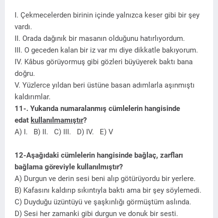
I. Çekmecelerden birinin içinde yalnızca keser gibi bir şey
vardı.
II. Orada dağınık bir masanın olduğunu hatırlıyordum.
III. O geceden kalan bir iz var mı diye dikkatle bakıyorum.
IV. Kâbus görüyormuş gibi gözleri büyüyerek baktı bana
doğru.
V. Yüzlerce yıldan beri üstüne basan adımlarla aşınmıştı
kaldırımlar.
11-. Yukarıda numaralanmış cümlelerin hangisinde
edat
kullanılmamıştır
?
A) I. B) II. C) III. D) IV. E) V
12-Aşağıdaki cümlelerin hangisinde bağlaç, zarfları
bağlama göreviyle kullanılmıştır?
A) Durgun ve derin sesi beni alıp götürüyordu bir yerlere.
B) Kafasını kaldırıp sıkıntıyla baktı ama bir şey söylemedi.
C) Duyduğu üzüntüyü ve şaşkınlığı görmüştüm aslında.
D) Sesi her zamanki gibi durgun ve donuk bir sesti.