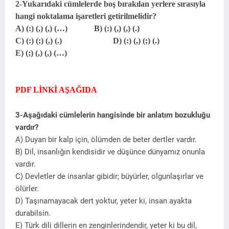
2-Yukarıdaki cümlelerde boş bırakılan yerlere sırasıyla
hangi noktalama işaretleri getirilmelidir?
A) (:) (,) (,) (…) B) (:) (,) (,) (.)
C) (:) (;) (,) (.) D) (:) (,) (;) (.)
E) (;) (,) (,) (…)
PDF LİNKİ AŞAĞIDA
3-Aşağıdaki cümlelerin hangisinde bir anlatım bozukluğu
vardır?
A) Duyan bir kalp için, ölümden de beter dertler vardır.
B) Dil, insanlığın kendisidir ve düşünce dünyamız onunla
vardır.
C) Devletler de insanlar gibidir; büyürler, olgunlaşırlar ve
ölürler.
D) Taşınamayacak dert yoktur, yeter ki, insan ayakta
durabilsin.
E) Türk dili dillerin en zenginlerindendir, yeter ki bu dil,