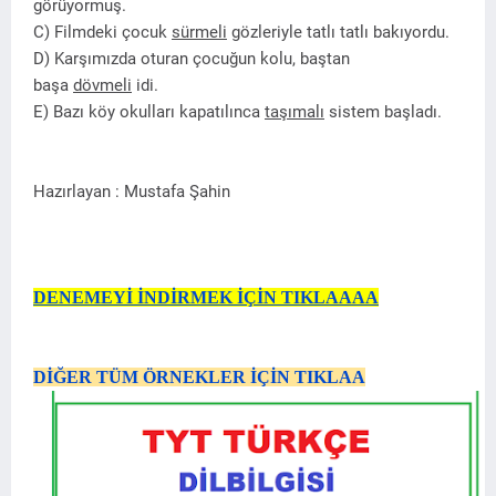
görüyormuş.
C) Filmdeki çocuk
sürmeli
gözleriyle tatlı tatlı bakıyordu.
D) Karşımızda oturan çocuğun kolu, baştan
başa
dövmeli
idi.
E) Bazı köy okulları kapatılınca
taşımalı
sistem başladı.
Hazırlayan : Mustafa Şahin
DENEMEYİ İNDİRMEK İÇİN TIKLAAAA
DİĞER TÜM ÖRNEKLER İÇİN TIKLAA