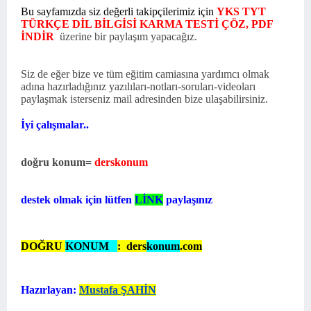
Bu sayfamızda siz değerli takipçilerimiz için
YKS TYT
TÜRKÇE DİL BİLGİSİ KARMA TEST
İ ÇÖZ,
PDF
İNDİR
üzerine bir paylaşım yapacağız.
Siz de eğer bize ve tüm eğitim camiasına yardımcı olmak
adına hazırladığınız yazılıları-notları-soruları-videoları
paylaşmak isterseniz mail adresinden bize ulaşabilirsiniz.
İyi çalışmalar..
doğru konum=
derskonum
destek olmak için lütfen
LİNK
paylaşınız
DOĞRU
KONUM
: ders
konum
.com
Hazırlayan:
Mustafa ŞAHİN