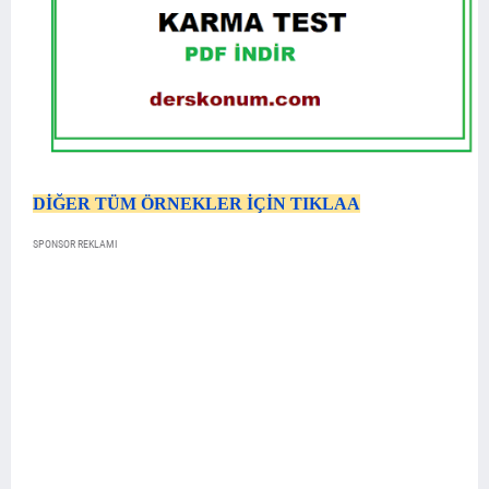
DİĞER TÜM ÖRNEKLER İÇİN TIKLAA
SPONSOR REKLAMI