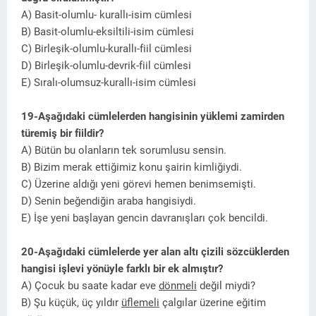
A) Basit-olumlu- kurallı-isim cümlesi
B) Basit-olumlu-eksiltili-isim cümlesi
C) Birleşik-olumlu-kurallı-fiil cümlesi
D) Birleşik-olumlu-devrik-fiil cümlesi
E) Sıralı-olumsuz-kurallı-isim cümlesi
19-Aşağıdaki cümlelerden hangisinin yüklemi zamirden
türemiş bir fiildir?
A) Bütün bu olanların tek sorumlusu sensin.
B) Bizim merak ettiğimiz konu şairin kimliğiydi.
C) Üzerine aldığı yeni görevi hemen benimsemişti.
D) Senin beğendiğin araba hangisiydi.
E) İşe yeni başlayan gencin davranışları çok bencildi.
20-Aşağıdaki cümlelerde yer alan altı çizili sözcüklerden
hangisi işlevi yönüyle farklı bir ek almıştır?
A) Çocuk bu saate kadar eve
dönmeli
değil miydi?
B) Şu küçük, üç yıldır
üflemeli
çalgılar üzerine eğitim