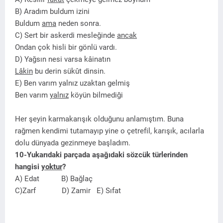
B) Aradım buldum izini
Buldum
ama
neden sonra.
C) Sert bir askerdi mesleğinde
ancak
Ondan çok hisli bir gönlü vardı.
D) Yağsın nesi varsa kâinatın
Lâkin
bu derin sükût dinsin.
E) Ben varım yalnız uzaktan gelmiş
Ben varım
yalnız
köyün bilmediği
Her şeyin karmakarışık olduğunu anlamıştım. Buna
rağmen kendimi tutamayıp yine o çetrefil, karışık, acılarla
dolu dünyada gezinmeye başladım.
10-Yukarıdaki parçada aşağıdaki sözcük türlerinden
hangisi
yoktur
?
A) Edat B) Bağlaç
C)Zarf D) Zamir E) Sıfat