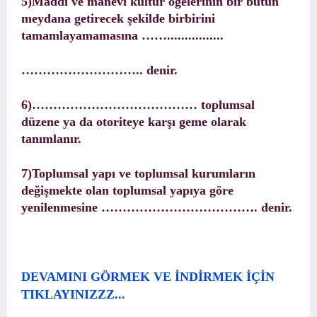
5)Maddi ve manevi kültür öğelerinin bir bütün
meydana getirecek şekilde birbirini
tamamlayamamasına ……................
……………………….. denir.
6)………………………………… toplumsal
düzene ya da otoriteye karşı geme olarak
tanımlanır.
7)Toplumsal yapı ve toplumsal kurumların
değişmekte olan toplumsal yapıya göre
yenilenmesine ………………………………. denir.
DEVAMINI GÖRMEK VE İNDİRMEK İÇİN
TIKLAYINIZZZ...