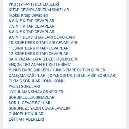
YKS (TYT-AYT) DENEMELERİ
KİTAP CEVAPLARI-TÜM SINIFLAR
İlkokul Kitap Cevapları
6.SINIF KİTAP CEVAPLARI
7.SINIF KİTAP CEVAPLARI
8.SINIF KİTAP CEVAPLARI
9.SINIF DERS KİTAPLARI CEVAPLARI
10.SINIF DERS KİTAPLARI CEVAPLARI
11.SINIF DERS KİTABI CEVAPLARI
12.SINIF DERS KİTABI CEVAPLARI
ŞAİR-YAZAR HAYAT,EDEBİ KİŞİLİKLERİ
ENÇOK TIKLANAN ETİKETLERİMİZ
YUNUS EMRE ŞİİRLERİ / YUNUS EMRE BÜTÜN ŞİİRLERİ
ÇALIŞMA KAĞITLARI ( D/Y,BOŞLUK,TEST,KLASİK SORULAR)
ÇIKMIŞ SORULAR KONU-KONU
YAZILI SORULARI
UYGULAMA SINAV ÖRNEKLERİ
SORUMLULUK SINAVLARI
SORU - CEVAP BÖLÜMÜ
SORUNUZU YAZIN CEVAPLAYALIM
GÜNCEL KONULAR
EĞİTİM HABERLERİ