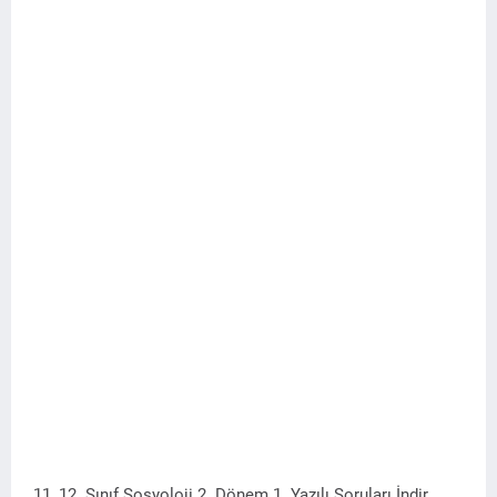
11, 12. Sınıf Sosyoloji 2. Dönem 1. Yazılı Soruları İndir