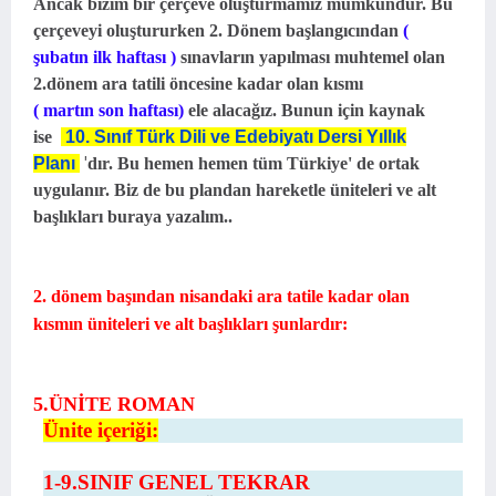
Ancak bizim bir çerçeve oluşturmamız mümkündür. Bu
çerçeveyi oluştururken 2. Dönem başlangıcından
(
şubatın ilk haftası )
sınavların yapılması muhtemel olan
2.dönem ara tatili öncesine kadar olan kısmı
( martın son haftası)
ele alacağız. Bunun için kaynak
ise
10. Sınıf Türk Dili ve Edebiyatı Dersi Yıllık
'
Planı
dır.
Bu hemen hemen tüm Türkiye' de ortak
uygulanır. Biz de bu plandan hareketle üniteleri ve alt
başlıkları buraya yazalım..
2. dönem başından nisandaki ara tatile kadar olan
kısmın üniteleri ve alt başlıkları şunlardır:
5.ÜNİTE ROMAN
Ünite içeriği:
1-9.SINIF GENEL TEKRAR