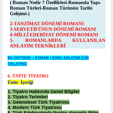
(
Roman Nedir ? Özellikleri
-Romanda Yapı
-
Roman Türleri
-Roman Türünün Tarihi
Gelişimi
-)
2-TANZİMAT DÖNEMİ ROMANI
3-
SERVETİFÜNUN DÖNEMİ ROMANI
4-
MİLLİ EDEBİYAT DÖNEMİ ROMANI
5- ROMANLARDA KULLANILAN
ANLATIM TEKNİKLERİ
BU ÜNİTENİN ( ROMAN ) KONU ANLATIMI İÇİN
TIKLAYINIZ
6. ÜNİTE TİYATRO
Ünite İçeriği
1. Tiyatro Hakkında Genel Bilgiler
2. Tiyatro Terimleri
3. Geleneksel Türk Tiyatrosu
4. Modern Türk Tiyatrosu
5. Türk Edebiyatında tiyatro alanında ilkler