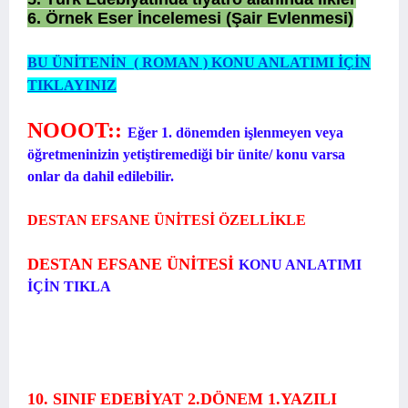
6. Örnek Eser İncelemesi (Şair Evlenmesi)
BU ÜNİTENİN ( ROMAN ) KONU ANLATIMI İÇİN
TIKLAYINIZ
NOOOT::
Eğer 1. dönemden işlenmeyen veya
öğretmeninizin yetiştiremediği bir ünite/ konu varsa
onlar da dahil edilebilir.
DESTAN EFSANE ÜNİTESİ ÖZELLİKLE
DESTAN EFSANE ÜNİTESİ
KONU ANLATIMI
İÇİN TIKLA
10. SINIF EDEBİYAT 2.DÖNEM 1.YAZILI