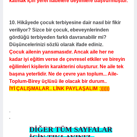
katmak için yerel ifadelere deyimlere başvurmuştur.
10. Hikâyede çocuk terbiyesine dair nasıl bir fikir
veriliyor? Sizce bir çocuk, ebeveynlerinden
gördüğü terbiyeden farklı davranabilir mi?
Düşüncelerinizi sözlü olarak ifade ediniz.
Çocuk ailenin yansımasıdır. Ancak aile her ne
kadar iyi eğitim verse de çevresel etkiler ve bireyin
eğilimleri kişilerin karakterini oluşturur. Ne aile tek
başına yeterlidir. Ne de çevre yan toplum... Aile-
Toplum-Birey üçlüsü ile olacak bir durum..
İYİ ÇALIŞMALAR.. LİNK PAYLAŞALIM :))))))
.
.
DİĞER TÜM SAYFALAR