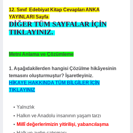
12. Sınıf Edebiyat Kitap Cevapları ANKA
YAYINLARI Sayfa
DİĞER TÜM SAYFALAR İÇİN
TIKLAYINIZ.
Metni Anlama ve Çözümleme
1. Aşağıdakilerden hangisi Çözülme hikâyesinin
temasını oluşturmuştur? İşaretleyiniz.
HİKAYE HAKKINDA TÜM BİLGİLER İÇİN
TIKLAYINIZ
Yalnızlık
Halkın ve Anadolu insanının yaşam tarzı
Millî değerlerimizin yitirilişi, yabancılaşma
Halk ve aydın çatışması