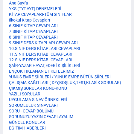
Ana Sayfa
YKS (TYT-AYT) DENEMELERİ
KİTAP CEVAPLARI-TÜM SINIFLAR
İlkokul Kitap Cevapları
6.SINIF KİTAP CEVAPLARI
7.SINIF KİTAP CEVAPLARI
8.SINIF KİTAP CEVAPLARI
9.SINIF DERS KİTAPLARI CEVAPLARI
10.SINIF DERS KİTAPLARI CEVAPLARI
11.SINIF DERS KİTABI CEVAPLARI
12.SINIF DERS KİTABI CEVAPLARI
ŞAİR-YAZAR HAYAT,EDEBİ KİŞİLİKLERİ
ENÇOK TIKLANAN ETİKETLERİMİZ
YUNUS EMRE ŞİİRLERİ / YUNUS EMRE BÜTÜN ŞİİRLERİ
ÇALIŞMA KAĞITLARI ( D/Y,BOŞLUK,TEST,KLASİK SORULAR)
ÇIKMIŞ SORULAR KONU-KONU
YAZILI SORULARI
UYGULAMA SINAV ÖRNEKLERİ
SORUMLULUK SINAVLARI
SORU - CEVAP BÖLÜMÜ
SORUNUZU YAZIN CEVAPLAYALIM
GÜNCEL KONULAR
EĞİTİM HABERLERİ