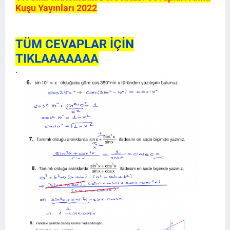
Kuşu Yayınları 2022
TÜM CEVAPLAR İÇİN
TIKLAAAAAAA
.