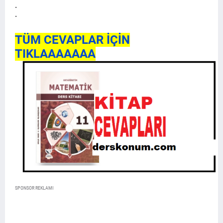
.
.
TÜM CEVAPLAR İÇİN
TIKLAAAAAAA
SPONSOR REKLAMI