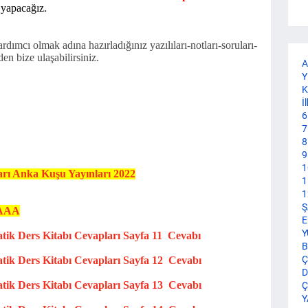
 yapacağız.
dımcı olmak adına hazırladığınız yazılıları-notları-soruları-
en bize ulaşabilirsiniz.
A
Y
K
İ
6
7
8
9
1
arı Anka Kuşu Yayınları 2022
1
1
Ş
AAA
E
Y
atik
Ders Kitabı Cevapları
Sayfa 11 Cevabı
B
Ç
atik
Ders Kitabı Cevapları
Sayfa 12 Cevabı
D
atik
Ders Kitabı Cevapları
Sayfa 13 Cevabı
Ç
Y