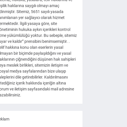
işilik haklarına saygılı olmayı amaç
dinmiştir. Sitemiz, 5651 sayılı yasada
anımlanan yer sağlayıcı olarak hizmet
ermektedir. İlgili yasaya göre, site
önetiminin hukuka aykırı içerikleri kontrol
tme yükümlülüğü yoktur. Bu sebeple, sitemiz
uyar ve kaldır” prensibini benimsemiştir. .
elif hakkına konu olan eserlerin yasal
lmayan bir biçimde paylaşıldığını ve yasal
aklarının çiğnendiğini düşünen hak sahipleri
eya meslek birlikleri, sitemizin iletişim ve
osyal medya sayfalarından bize ulaşıp
aleplerini dile getirebilirler. Kaldırılmasını
stediğiniz içerik hakkında içeriğin altına
orum ve iletişim sayfasındaki mail adresine
azabilirsiniz.
eklam