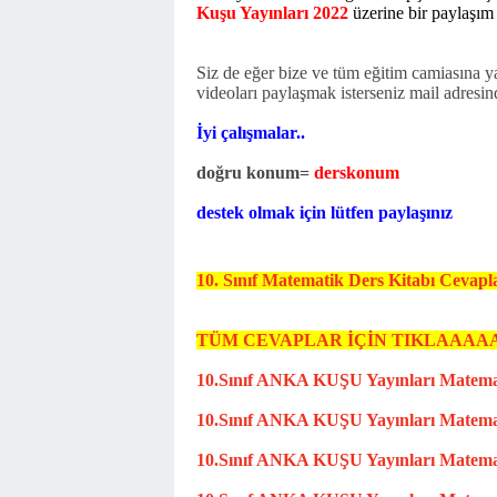
Kuşu Yayınları 2022
üzerine bir paylaşım
Siz de eğer bize ve tüm eğitim camiasına yar
videoları paylaşmak isterseniz mail adresind
İyi çalışmalar..
doğru konum=
derskonum
destek olmak için lütfen paylaşınız
10. Sınıf Matematik Ders Kitabı Cevapl
TÜM CEVAPLAR İÇİN TIKLAAAA
10.Sınıf
ANKA KUŞU
Yayınları Matem
10.Sınıf
ANKA KUŞU
Yayınları Matem
10.Sın
ıf
A
NKA KUŞU
Yayınları Matem