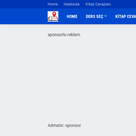
Home
Hakkında
Kitap Cevapları
HOME
DERS SEÇ
KİTAP CEV
sponsorlu reklam
Admatic -sponsor