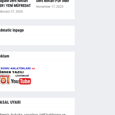
ugüne Ders Notları
Ders Notları PDF indir
DF/ YENİ MÜFREDAT
November 17, 2025
ebruary 27, 2026
dmatic inpage
eklam
ASAL UYARI
itemiz, hukuka, yasalara, telif haklarına ve