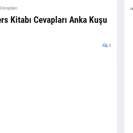
 Cevapları
r
ers Kitabı Cevapları Anka Kuşu
0