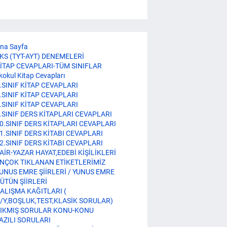
na Sayfa
KS (TYT-AYT) DENEMELERİ
İTAP CEVAPLARI-TÜM SINIFLAR
lkokul Kitap Cevapları
.SINIF KİTAP CEVAPLARI
.SINIF KİTAP CEVAPLARI
.SINIF KİTAP CEVAPLARI
.SINIF DERS KİTAPLARI CEVAPLARI
0.SINIF DERS KİTAPLARI CEVAPLARI
1.SINIF DERS KİTABI CEVAPLARI
2.SINIF DERS KİTABI CEVAPLARI
AİR-YAZAR HAYAT,EDEBİ KİŞİLİKLERİ
NÇOK TIKLANAN ETİKETLERİMİZ
UNUS EMRE ŞİİRLERİ / YUNUS EMRE
ÜTÜN ŞİİRLERİ
ALIŞMA KAĞITLARI (
/Y,BOŞLUK,TEST,KLASİK SORULAR)
IKMIŞ SORULAR KONU-KONU
AZILI SORULARI