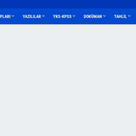
APLARI
YAZILILAR
YKS-KPSS
DOKÜMAN
TAHLİL