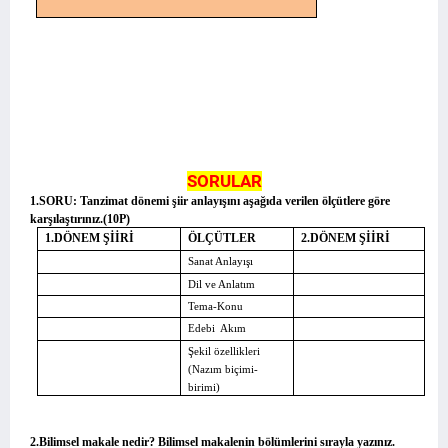
SORULAR
1.SORU: Tanzimat dönemi şiir anlayışını aşağıda verilen ölçütlere göre
karşılaştırınız.(10P)
1.DÖNEM ŞİİRİ
ÖLÇÜTLER
2.DÖNEM ŞİİRİ
Sanat Anlayışı
Dil ve Anlatım
Tema-Konu
Edebi
Akım
Şekil özellikleri
(Nazım biçimi-
birimi)
2.Bilimsel makale nedir? Bilimsel makalenin bölümlerini sırayla yazınız.