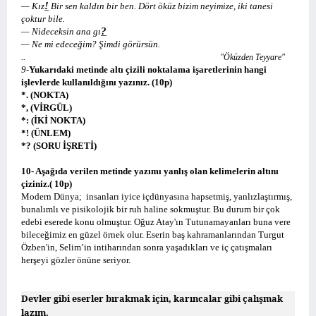
!
— Kız
Bir sen kaldın bir ben. Dört öküz bizim neyimize, iki tanesi
çoktur bile.
?
— Nideceksin ana gı
— Ne mi edeceğim? Şimdi görürsün.
..
"Öküzden Teyyare"
9-
Yukarıdaki metinde altı çizili noktalama işaretlerinin hangi
işlevlerde kullanıldığını yazınız.
(10p)
*
. (NOKTA)
*
, (VİRGÜL)
*
: (İKİ NOKTA)
*
! (ÜNLEM)
*
? (SORU İŞRETİ)
10-
Aşağıda verilen metinde yazımı yanlış olan kelimelerin altını
çiziniz.( 10p)
Modern Dünya;
insanları iyice içdünyasına hapsetmiş, yanlızlaştırmış,
bunalımlı ve pisikolojik bir ruh haline sokmuştur. Bu durum bir çok
edebi eserede konu olmuştur. Oğuz Atay'ın Tutunamayanları buna vere
bileceğimiz en güzel örnek olur. Eserin baş kahramanlarından Turgut
Özben'in,
Selim’in intiharından sonra yaşadıkları ve iç çatışmaları
herşeyi gözler önüne seriyor.
Devler gibi eserler bırakmak için, karıncalar gibi çalışmak
lazım.