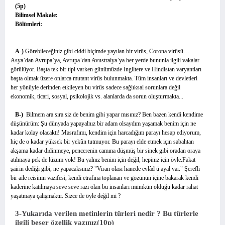
(5p)
Bilimsel Makale:
Bölümleri:
A-)
Görebileceğiniz gibi ciddi biçimde yayılan bir virüs, Corona virüsü…
Asya`dan Avrupa`ya, Avrupa`dan Avustralya`ya her yerde bununla ilgili vakalar
görülüyor.
Başta tek bir tipi varken günümüzde İngiltere ve Hindistan varyantları
başta olmak üzere onlarca mutant virüs bulunmakta. Tüm insanları ve devletleri
her yönüyle derinden etkileyen bu virüs sadece sağlıksal sorunlara değil
ekonomik, ticari, sosyal, psikolojik vs. alanlarda da sorun oluşturmakta...
B-)
Bilmem ara sıra siz de benim gibi yapar mısınız? Ben bazen kendi kendime
düşünürüm: Şu dünyada yapayalnız bir adam olsaydım yaşamak benim için ne
kadar kolay olacaktı! Masrafımı, kendim için harcadığım parayı hesap ediyorum,
hiç de o kadar yüksek bir yekûn tutmuyor. Bu parayı elde etmek için sabahtan
akşama kadar didinmeye, pencerenin camına düşmüş bir sinek gibi oradan oraya
atılmaya pek de lüzum yok! Bu yalnız benim için değil, hepiniz için öyle.Fakat
şairin dediği gibi, ne yapacaksınız? "Viran olası hanede evlâd ü ayal var." Şerefli
bir aile reisinin vazifesi, kendi etrafına toplanan ve gözünün içine bakarak kendi
kaderine katılmaya seve seve razı olan bu insanları mümkün olduğu kadar rahat
yaşatmaya çalışmaktır. Sizce de öyle değil mi ?
3-Yukarıda verilen metinlerin türleri nedir ? Bu türlerle
ilgili beşer özellik yazınız(10p)