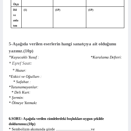
Ölçü
Dil
(1)
(1P)
(1P)
ve
anla
tım
5-Aşağıda verilen eserlerin hangi sanatçıya ait olduğunu
yazınız.(10p)
*
Kuyucaklı Yusuf
:
*
Karalama Defteri:
*
Eşref Saat:
*
Huzur:
*Eskici ve Oğulları
:
*
Safahat :
*
Tutunamayanlar:
*
Deli Kurt:
*
Şermin:
*
Ölmeye Yatmak
:
6.SORU: Aşağıda verilen cümlelerdeki boşlukları uygun şekilde
doldurunuz.(10p)
* Sembolizm akımında şiirde ........................................ve