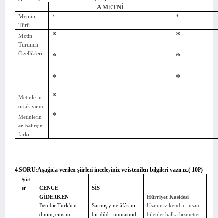
A METNİ
*
*
Metnin
Türü
*
*
Metin
Türünün
Özellikleri
*
*
*
*
*
Metinlerin
ortak yönü
*
Metinlerin
en belirgin
farkı
4.SORU:
Aşağıda verilen şiirleri inceleyiniz ve istenilen bilgileri yazınız.( 10P)
Şiirl
CENGE
SİS
er
GİDERKEN
Hürriyet Kasidesi
Ben bir Türk'üm
Sarmış yine âfâkını
Usanmaz kendini insan
dinim, cinsim
bir dûd-ı munannid,
bilenler halka hizmetten