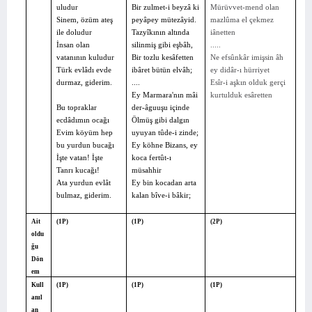
uludur
Bir zulmet-i beyzâ ki
Mürüvvet-mend olan
Sinem, özüm ateş
peyâpey mütezâyid.
mazlûma el çekmez
ile doludur
Tazyîkının altında
iânetten
İnsan olan
silinmiş gibi eşbâh,
.....
vatanının kuludur
Bir tozlu kesâfetten
Ne efsûnkâr imişsin âh
Türk evlâdı evde
ibâret bütün elvâh;
ey didâr-ı hürriyet
durmaz, giderim.
....
Esîr-i aşkın olduk gerçi
Ey Marmara'nın mâi
kurtulduk esâretten
Bu topraklar
der-âguuşu içinde
ecdâdımın ocağı
Ölmüş gibi dalgın
Evim köyüm hep
uyuyan tûde-i zinde;
bu yurdun bucağı
Ey köhne Bizans, ey
İşte vatan! İşte
koca fertût-ı
Tanrı kucağı!
müsahhir
Ata yurdun evlât
Ey bin kocadan arta
bulmaz, giderim.
kalan bîve-i bâkir;
Ait
(1P)
(1P)
(2P)
oldu
ğu
Dön
em
Kull
(1P)
(1P)
(1P)
anıl
an