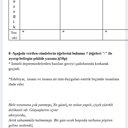
ö
z
e
ll
i
k
*
*
*
Tem
-silci
8- Aşağıda verilen cümlelerin öğelerini bulunuz ? (öğeleri "
/
" ile
ayırıp belirgin şekilde yazınız.)(10p)
* İzmirli depremzedelerden bazıları geceyi çadırlarında korkarak
geçirdi.
*Edebiyat,
insanı ve insana ait tüm duyguları estetik biçimde insanlara
ifade eder.
...
,
Hele torununa çok yanmıştı
.
Ne güzel
ne aslan yapılı, çiçek yürekli
delikanlı idi. Gözyaşlarını içine
.
akıtıyordu
Artık tahammülü kalmamıştı. Bir gün ocak başında tarhana pişiren
:
geline seslendi