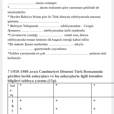
.....................................önem vermiştir.
*........................................akımı realizmin şiire yansıması şeklinde de
nitelendirilir.
*
Heyder Baba'ya Selam şiiri ile Türk dünyası edebiyatında tanınan
şairimiz.....................................................
*
Bahtiyar Vahapzade
........................... edebiyatından -
Cengiz
Aytmatov,
............................
edebiyatından ünlü isimlerdir.
*Cervantes'in yazdığı ................................
isimli eser, dünya
edebiyatında roman türünün ilk başarılı örneği kabul edilir.
*İlk makale Şinasi tarafından ................................. adıyla
.................................. gazetesinde yayımlanır.
*Sohbet yazılarında en çok .........................................................anlatım türü
kullanılır.
7-
1950-1980 arası Cumhuriyet Dönemi Türk Romanında
görülen farklı anlayışları ve bu anlayışlarla ilgili istenilen
bilgileri tabloya yazınız.(15p)
*
*
*
Anl
a-
yış
*
*
*
İ
k
*
*
*
i