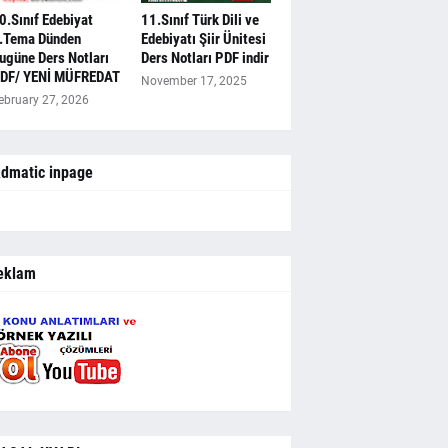
0.Sınıf Edebiyat
11.Sınıf Türk Dili ve
.Tema Dünden
Edebiyatı Şiir Ünitesi
ugüne Ders Notları
Ders Notları PDF indir
DF/ YENİ MÜFREDAT
November 17, 2025
ebruary 27, 2026
dmatic inpage
eklam