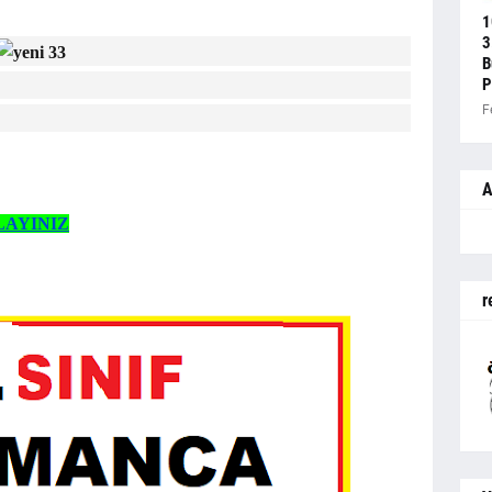
1
3
B
P
F
A
LAYINIZ
r