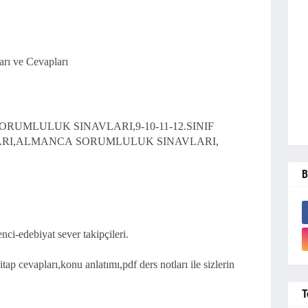
rı ve Cevapları
UMLULUK SINAVLARI,9-10-11-12.SINIF
RI,ALMANCA SORUMLULUK SINAVLARI,
B
ci-edebiyat sever takipçileri.
p cevapları,konu anlatımı,pdf ders notları ile sizlerin
T