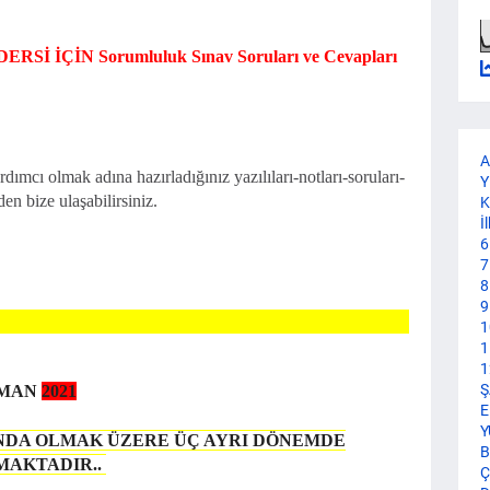
DERSİ İÇİN
Sorumluluk Sınav Soruları ve Cevapları
.
A
dımcı olmak adına hazırladığınız yazılıları-notları-soruları-
Y
en bize ulaşabilirsiniz.
K
İ
6
7
8
9
1
1
1
Ş
AMAN
2021
E
Y
NDA OLMAK ÜZERE ÜÇ AYRI DÖNEMDE
B
MAKTADIR..
Ç