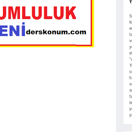
Y
S
k
e
t
v
y
e
“
T
o
h
v
s
t
i
y
y