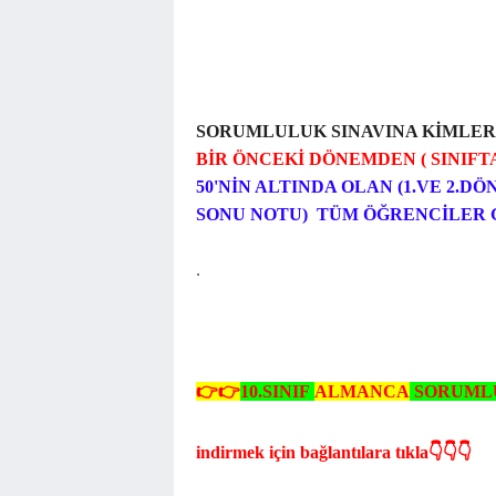
SORUMLULUK SINAVINA KİMLER
BİR ÖNCEKİ DÖNEMDEN ( SINIF
50'NİN ALTINDA OLAN (1.VE 2.
SONU NOTU) TÜM ÖĞRENCİLER 
.
👉👉
10.SINIF
ALMANCA
SORUMLU
indirmek için bağlantılara tıkla👇👇👇