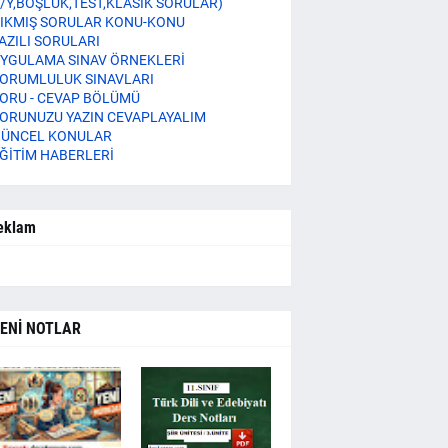
/Y,BOŞLUK,TEST,KLASİK SORULAR)
IKMIŞ SORULAR KONU-KONU
AZILI SORULARI
YGULAMA SINAV ÖRNEKLERİ
ORUMLULUK SINAVLARI
ORU - CEVAP BÖLÜMÜ
ORUNUZU YAZIN CEVAPLAYALIM
ÜNCEL KONULAR
ĞİTİM HABERLERİ
eklam
ENİ NOTLAR