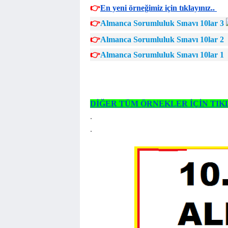
👉
En yeni örneğimiz için tıklayınız..
👉
Almanca Sorumluluk Sınavı 10lar 3
👉
Almanca Sorumluluk Sınavı 10lar 2
👉
Almanca Sorumluluk Sınavı 10lar 1
DİĞER TÜM ÖRNEKLER İÇİN TIK
.
.