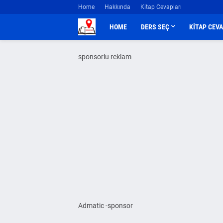
Home
Hakkında
Kitap Cevapları
HOME
DERS SEÇ
KİTAP CEV
sponsorlu reklam
Admatic -sponsor