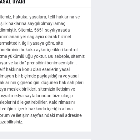
ASAL UYARI
itemiz, hukuka, yasalara, telif haklarına ve
işilik haklarına saygılı olmayı amaç
dinmiştir. Sitemiz, 5651 sayılı yasada
anımlanan yer sağlayıcı olarak hizmet
ermektedir. İlgili yasaya göre, site
önetiminin hukuka aykırı içerikleri kontrol
tme yükümlülüğü yoktur. Bu sebeple, sitemiz
uyar ve kaldır” prensibini benimsemiştir. .
elif hakkına konu olan eserlerin yasal
lmayan bir biçimde paylaşıldığını ve yasal
aklarının çiğnendiğini düşünen hak sahipleri
eya meslek birlikleri, sitemizin iletişim ve
osyal medya sayfalarından bize ulaşıp
aleplerini dile getirebilirler. Kaldırılmasını
stediğiniz içerik hakkında içeriğin altına
orum ve iletişim sayfasındaki mail adresine
azabilirsiniz.