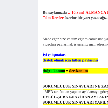
Bu sayfamızda
…10.Sınıf ALMANCA 
Tüm Dersler
üzerine bir yazı yazacağız
Sizde eğer bize ve tüm eğitim camiasına yar
videoları paylaşmak isterseniz mail adresind
İyi çalışmalar..
destek olmak için lütfen paylaşınız
doğru konum
=
derskonum
S
ORUMLULUK SINAVLARI NE Z
MEB tarafından yapılan açıklamaya göre;
EYLÜL-ŞUBAT-HAZİRAN AYLARI
SORUMLULUK SINAVLARI YAPIL