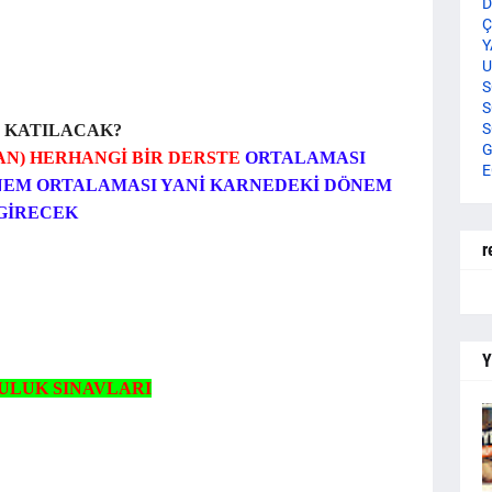
D
Ç
Y
U
S
S
S
 KATILACAK?
G
TAN) HERHANGİ BİR DERSTE
ORTALAMASI
E
DÖNEM ORTALAMASI YANİ KARNEDEKİ DÖNEM
GİRECEK
r
Y
LUK SINAVLARI