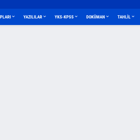
APLARI
YAZILILAR
YKS-KPSS
DOKÜMAN
TAHLİL