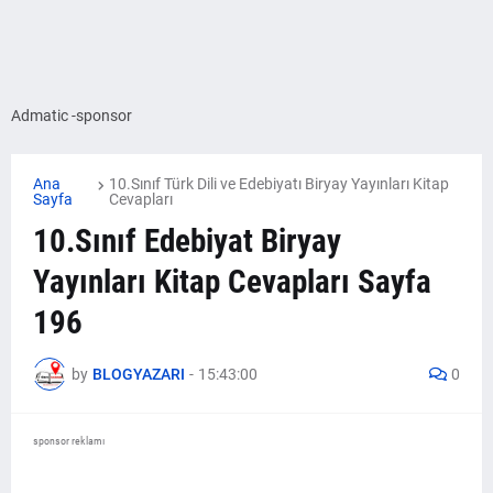
Admatic -sponsor
Ana
10.Sınıf Türk Dili ve Edebiyatı Biryay Yayınları Kitap
Sayfa
Cevapları
10.Sınıf Edebiyat Biryay
Yayınları Kitap Cevapları Sayfa
196
by
BLOGYAZARI
-
15:43:00
0
sponsor reklamı