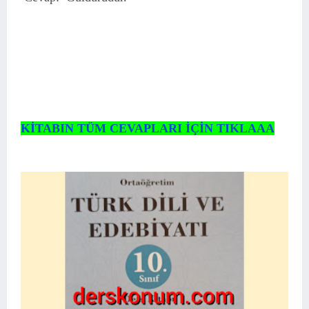
KİTABIN TÜM CEVAPLARI İÇİN TIKLAAA