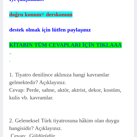
doğru konum= derskonum
destek olmak için lütfen paylaşınız
KİTABIN TÜM CEVAPLARI İÇİN TIKLAAA
..
.
1. Tiyatro denilince aklınıza hangi kavramlar
gelmektedir? Açıklayınız.
Cevap:
Perde, sahne, aktör, aktrist, dekor, kostüm,
kulis vb. kavramlar.
2. Geleneksel Türk tiyatrosuna hâkim olan duygu
hangisidir? Açıklayınız.
Cevap:
Güldürüdür.