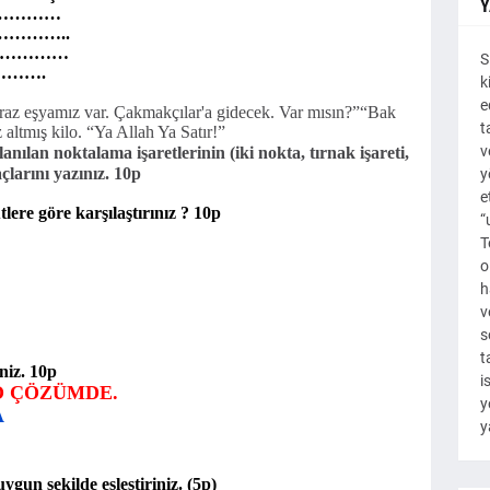
Y
…………………
………………..
……………………
S
…………….
k
e
iraz eşyamız var. Çakmakçılar'a gidecek. Var mısın?”“Bak
t
altmış kilo. “Ya Allah Ya Satır!”
v
nılan noktalama işaretlerinin (iki nokta, tırnak işareti,
çlarını yazınız. 10p
y
e
tlere göre karşılaştırınız ? 10p
“
T
o
h
v
s
t
niz. 10p
i
O ÇÖZÜMDE.
y
A
y
gun şekilde eşleştiriniz. (5p)