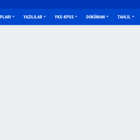
APLARI
YAZILILAR
YKS-KPSS
DOKÜMAN
TAHLİL