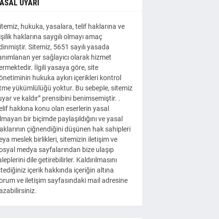
ASAL UYARI
itemiz, hukuka, yasalara, telif haklarına ve
işilik haklarına saygılı olmayı amaç
dinmiştir. Sitemiz, 5651 sayılı yasada
anımlanan yer sağlayıcı olarak hizmet
ermektedir. İlgili yasaya göre, site
önetiminin hukuka aykırı içerikleri kontrol
tme yükümlülüğü yoktur. Bu sebeple, sitemiz
uyar ve kaldır” prensibini benimsemiştir. .
elif hakkına konu olan eserlerin yasal
lmayan bir biçimde paylaşıldığını ve yasal
aklarının çiğnendiğini düşünen hak sahipleri
eya meslek birlikleri, sitemizin iletişim ve
osyal medya sayfalarından bize ulaşıp
aleplerini dile getirebilirler. Kaldırılmasını
stediğiniz içerik hakkında içeriğin altına
orum ve iletişim sayfasındaki mail adresine
azabilirsiniz.