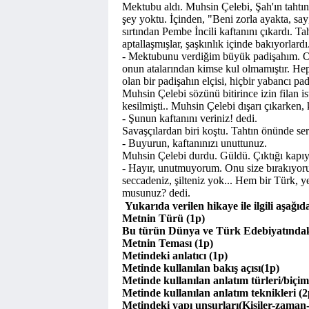
Mektubu aldı. Muhsin Çelebi, Şah'ın tahtın
şey yoktu. İçinden, "Beni zorla ayakta, sa
sırtından Pembe İncili kaftanını çıkardı. Ta
aptallaşmışlar, şaşkınlık içinde bakıyorlar
- Mektubunu verdiğim büyük padişahım. O
onun atalarından kimse kul olmamıştır. Hep
olan bir padişahın elçisi, hiçbir yabancı p
Muhsin Çelebi sözünü bitirince izin filan i
kesilmişti.. Muhsin Çelebi dışarı çıkarken,
- Şunun kaftanını veriniz! dedi.
Savaşçılardan biri koştu. Tahtın önünde seril
- Buyurun, kaftanınızı unuttunuz.
Muhsin Çelebi durdu. Güldü. Çıktığı kapıya
- Hayır, unutmuyorum. Onu size bırakıyoru
seccadeniz, şilteniz yok... Hem bir Türk, y
musunuz? dedi.
Yukarıda verilen hikaye ile ilgili aşağıda 
Metnin Türü (1p)
Bu türün Dünya ve Türk Edebiyatındaki 
Metnin Teması (1p)
Metindeki anlatıcı (1p)
Metinde kullanılan bakış açısı(1p)
Metinde kullanılan anlatım türleri/biçim
Metinde kullanılan anlatım teknikleri (
Metindeki yapı unsurları(Kişiler-zama