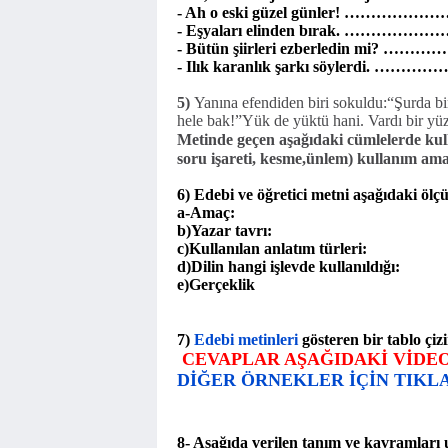
- Ah o eski güzel günler! ………
- Eşyaları elinden bırak. …………
- Bütün şiirleri ezberledin mi? 
- Ilık karanlık şarkı söylerdi. ……
5)
Yanına efendiden biri sokuldu:“Şurda b
hele bak!”Yük de yüktü hani. Vardı bir yüz 
Metinde geçen aşağıdaki cümlelerde kulla
soru işareti, kesme,ünlem) kullanım ama
6) Edebi ve öğretici metni aşağıdaki ölçü
a-Amaç:
b)Yazar tavrı:
c)Kullanılan anlatım türleri:
d)Dilin hangi işlevde kullanıldığı:
e)Gerçeklik
7)
Edebi metinleri
gösteren bir tablo çizi
CEVAPLAR AŞAĞIDAKİ VİDE
DİĞER ÖRNEKLER İÇİN TIKL
8-
Aşağıda verilen tanım ve kavramları uy