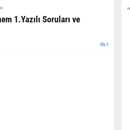
lı
r
nem 1.Yazılı Soruları ve
0