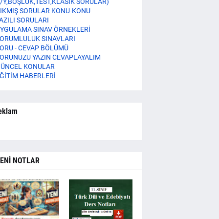
/Y,BOŞLUK,TEST,KLASİK SORULAR)
IKMIŞ SORULAR KONU-KONU
AZILI SORULARI
YGULAMA SINAV ÖRNEKLERİ
ORUMLULUK SINAVLARI
ORU - CEVAP BÖLÜMÜ
ORUNUZU YAZIN CEVAPLAYALIM
ÜNCEL KONULAR
ĞİTİM HABERLERİ
eklam
ENİ NOTLAR