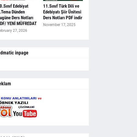
0.Sınıf Edebiyat
11.Sınıf Türk Dili ve
.Tema Dünden
Edebiyatı Şiir Ünitesi
ugüne Ders Notları
Ders Notları PDF indir
DF/ YENİ MÜFREDAT
November 17, 2025
ebruary 27, 2026
dmatic inpage
eklam