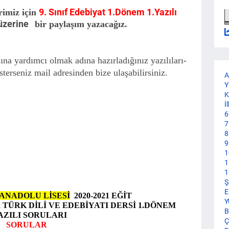
9. Sınıf Edebiyat 1.Dönem 1.Yazılı
rimiz için
zerine
bir paylaşım yazacağız.
na yardımcı olmak adına hazırladığınız yazılıları-
sterseniz mail adresinden bize ulaşabilirsiniz.
A
Y
K
İ
6
7
8
9
1
1
1
Ş
E
ANADOLU LİSESİ
2020-2021 EĞİT
Y
R TÜRK DİLİ VE EDEBİYATI DERSİ 1.DÖNEM
B
YAZILI SORULARI
Ç
SORULAR