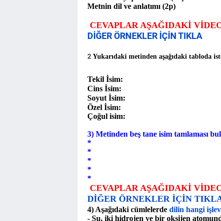
Metnin dil ve anlatımı (2p)
CEVAPLAR AŞAĞIDAKİ VİDE
DİĞER ÖRNEKLER İÇİN TIKLA
2
Yukarıdaki metinden aşağıdaki tabloda ist
Tekil İsim:
Cins İsim:
Soyut İsim:
Özel İsim:
Çoğul isim:
3) Metinden beş tane isim tamlaması bul
*
*
*
*
*
CEVAPLAR AŞAĞIDAKİ VİDE
DİĞER ÖRNEKLER İÇİN TIKL
4) Aşağıdaki cümlelerde
dilin hangi işle
- Su, iki hidrojen ve bir oksijen atom