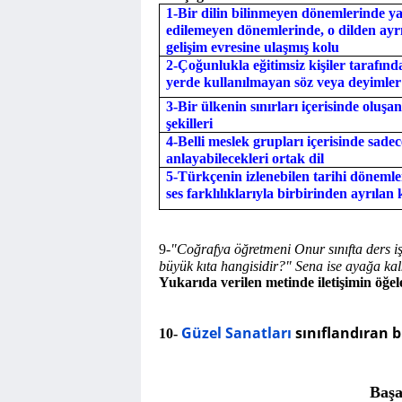
1-Bir dilin bilinmeyen dönemlerinde ya
edilemeyen dönemlerinde, o dilden ayrı
gelişim evresine ulaşmış kolu
2-Çoğunlukla eğitimsiz kişiler tarafınd
yerde kullanılmayan söz veya deyimler
3-Bir ülkenin sınırları içerisinde oluş
şekilleri
4-Belli meslek grupları içerisinde sade
anlayabilecekleri ortak dil
5-Türkçenin izlenebilen tarihi dönemle
ses farklılıklarıyla birbirinden ayrılan 
9-
"Coğrafya öğretmeni Onur sınıfta ders i
büyük kıta hangisidir?" Sena ise ayağa kal
Yukarıda verilen metinde iletişimin öğele
Güzel Sanatları
sınıflandıran bi
10-
Başa