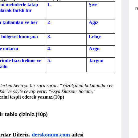
ni metinlerle takip
1-
Şive
r
larak farklı bir
a kullanılan ve her
2-
Ağız
an bölgesel konuşma
3-
Lehçe
ce onların
4-
Argo
rinde bazı kelime ve
5-
Jargon
kolu
şlerken Sena'ya bir soru sorar: "Yüzölçümü bakımından en
kar ve şöyle cevap verir: "Asya kıtasıdır hocam."
rini tespit ederek yazınız.(10p)
r tablo çiziniz.(10p)
rılar Dileriz.
derskonum.com
ailesi