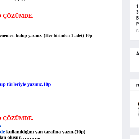
1
3
O ÇÖZÜMDE.
B
P
F
enenleri bulup yazınız. (Her birinden 1 adet)
10p
A
up türleriyle yazınız.10p
r
O ÇÖZÜMDE.
A
vde
kullanıldığını yan tarafına yazın.(10p)
undan oluşur. ………..