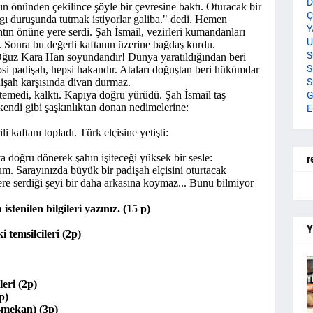
D
ın önünden çekilince şöyle bir çevresine baktı. Oturacak bir
Ç
ygı duruşunda tutmak istiyorlar galiba." dedi. Hemen
Y
htın önüne yere serdi. Şah İsmail, vezirleri kumandanları
U
dı. Sonra bu değerli kaftanın üzerine bağdaş kurdu.
S
ğuz Kara Han soyundandır! Dünya yaratıldığından beri
S
si padişah, hepsi hakandır. Ataları doğuştan beri hükümdar
adişah karşısında divan durmaz.
S
stemedi, kalktı. Kapıya doğru yürüdü. Şah İsmail taş
G
 kendi gibi şaşkınlıktan donan nedimelerine:
E
i kaftanı topladı. Türk elçisine yetişti:
 doğru dönerek şahın işiteceği yüksek bir sesle:
r
m. Sarayınızda büyük bir padişah elçisini oturtacak
ere serdiği şeyi bir daha arkasına koymaz... Bunu bilmiyor
istenilen bilgileri yazınız. (15 p)
Y
temsilcileri (2p)
leri (2p)
2p)
n-mekan) (3p)