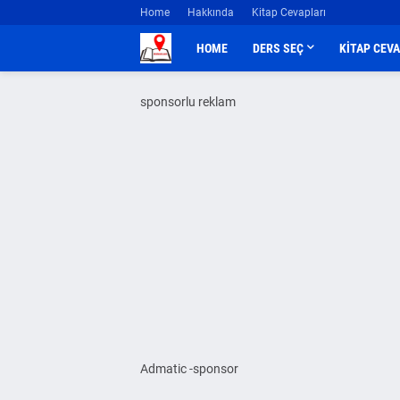
Home
Hakkında
Kitap Cevapları
HOME
DERS SEÇ
KİTAP CEV
sponsorlu reklam
Admatic -sponsor