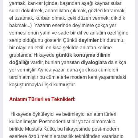
yarmak, kan-ter içinde, başından aşağı kaynar sular
sular dökülmek, adamlıktan çıkmak, gözleri kararmak,
el uzatmak, kurban olmak, çeki düzen vermek, dik dik
bakmak...) Yazarın eserinde deyimlere çokça yer
vermesi onun yalın ve sade bir dil ve anlatım özelliğine
sahip olduğunu gösterir. Çünkü
deyimler
bir durumu,
bir olayı en etkili en kısa şekilde anlatan kelime
gruplarıdır. Hikayede
günlük konuşma dilinin
doğallığı
vardır, bunları yansıtan
diyaloglara
da sıkça
yer vermiştir. Ayrıca yazar, daha çok kısa cümleleri
tercih etmiştir bu cümlelerle modern kent yaşamındaki
koşuşturmayla ilişki kurmuştur.
Anlatım Türleri ve Teknikleri:
Hikayede öyküleyici ve betimleyici anlatım türleri
kullanılmıştır. Postmodernist bir yazar olmamakla
birlikte Mustafa Kutlu, bu hikayesinde post-modern
eserlere özgü metinlerarasılık tekniğinden yararlanıp