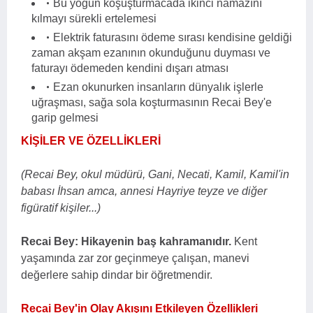
Bu yoğun koşuşturmacada ikinci namazını
kılmayı sürekli ertelemesi
Elektrik faturasını ödeme sırası kendisine geldiği
zaman akşam ezanının okunduğunu duyması ve
faturayı ödemeden kendini dışarı atması
Ezan okunurken insanların dünyalık işlerle
uğraşması, sağa sola koşturmasının Recai Bey'e
garip gelmesi
KİŞİLER VE ÖZELLİKLERİ
(Recai Bey, okul müdürü, Gani, Necati, Kamil, Kamil'in
babası İhsan amca, annesi Hayriye teyze ve diğer
figüratif kişiler...)
Recai Bey: Hikayenin baş kahramanıdır.
Kent
yaşamında zar zor geçinmeye çalışan, manevi
değerlere sahip dindar bir öğretmendir.
Recai Bey'in Olay Akışını Etkileyen Özellikleri