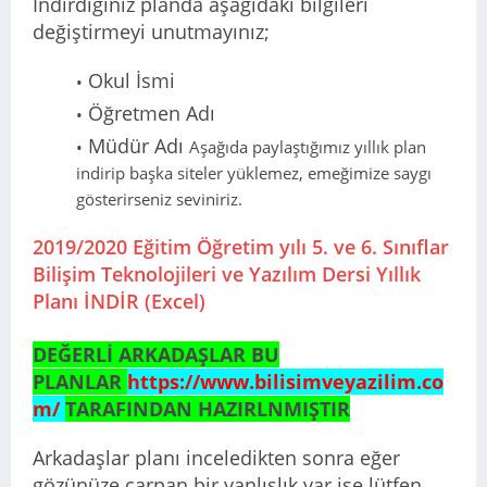
İndirdiğiniz planda aşağıdaki bilgileri
değiştirmeyi unutmayınız;
Okul İsmi
Öğretmen Adı
Müdür Adı
Aşağıda paylaştığımız yıllık plan
indirip başka siteler yüklemez, emeğimize saygı
gösterirseniz seviniriz.
2019/2020 Eğitim Öğretim yılı 5. ve 6. Sınıflar
Bilişim Teknolojileri ve Yazılım Dersi Yıllık
Planı İNDİR (Excel)
DEĞERLİ ARKADAŞLAR BU
PLANLAR
https://www.bilisimveyazilim.co
m/
TARAFINDAN HAZIRLNMIŞTIR
Arkadaşlar planı inceledikten sonra eğer
gözünüze çarpan bir yanlışlık var ise lütfen