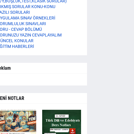
/Y,BOŞLUK,TEST,KLASİK SORULAR)
IKMIŞ SORULAR KONU-KONU
AZILI SORULARI
YGULAMA SINAV ÖRNEKLERİ
ORUMLULUK SINAVLARI
ORU - CEVAP BÖLÜMÜ
ORUNUZU YAZIN CEVAPLAYALIM
ÜNCEL KONULAR
ĞİTİM HABERLERİ
eklam
ENİ NOTLAR