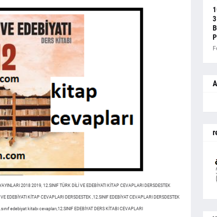
1
3
B
P
F
A
r
YAYINLARI 2018 2019, 12.SINIF TÜRK DİLİ VE EDEBİYATI KİTAP CEVAPLARI DERSDESTEK
İLİ VE EDEBİYATI KİTAP CEVAPLARI DERSDESTEK ,12.SINIF EDEBİYAT CEVAPLARI DERSDESTEK
ınıf edebiyat kitabı cevapları,12.SINIF EDEBİYAT DERS KİTABI CEVAPLARI