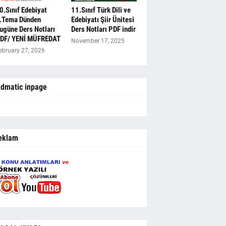
0.Sınıf Edebiyat
11.Sınıf Türk Dili ve
.Tema Dünden
Edebiyatı Şiir Ünitesi
ugüne Ders Notları
Ders Notları PDF indir
DF/ YENİ MÜFREDAT
November 17, 2025
ebruary 27, 2026
dmatic inpage
eklam