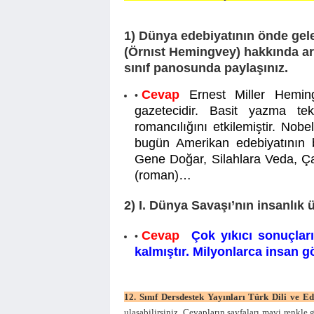
1) Dünya edebiyatının önde ge
(Örnıst Hemingvey) hakkında ara
sınıf panosunda paylaşınız.
Cevap
Ernest Miller Hemin
gazetecidir. Basit yazma te
romancılığını etkilemiştir. Nob
bugün Amerikan edebiyatının ba
Gene Doğar, Silahlara Veda, Ça
(roman)…
2) I. Dünya Savaşı’nın insanlık ü
Cevap
Çok yıkıcı sonuçlar
kalmıştır. Milyonlarca insan 
12. Sınıf Dersdestek Yayınları Türk Dili ve E
ulaşabilirsiniz. Cevapların sayfaları mavi renkle 