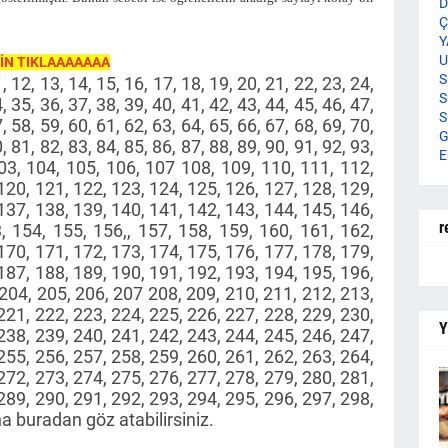
D
Ç
Y
U
İN TIKLAAAAAAA
S
1, 12, 13, 14, 15, 16, 17, 18, 19, 20, 21, 22, 23, 24,
S
, 35, 36, 37, 38, 39, 40, 41, 42, 43, 44, 45, 46, 47,
S
, 58, 59, 60, 61, 62, 63, 64, 65, 66, 67, 68, 69, 70,
G
, 81, 82, 83, 84, 85, 86, 87, 88, 89, 90, 91, 92, 93,
E
103, 104, 105, 106, 107 108, 109, 110, 111, 112,
120, 121, 122, 123, 124, 125, 126, 127, 128, 129,
137, 138, 139, 140, 141, 142, 143, 144, 145, 146,
r
, 154, 155, 156,, 157, 158, 159, 160, 161, 162,
170, 171, 172, 173, 174, 175, 176, 177, 178, 179,
187, 188, 189, 190, 191, 192, 193, 194, 195, 196,
 204, 205, 206, 207 208, 209, 210, 211, 212, 213,
221, 222, 223, 224, 225, 226, 227, 228, 229, 230,
Y
238, 239, 240, 241, 242, 243, 244, 245, 246, 247,
255, 256, 257, 258, 259, 260, 261, 262, 263, 264,
272, 273, 274, 275, 276, 277, 278, 279, 280, 281,
289, 290, 291, 292, 293, 294, 295, 296, 297, 298,
na buradan göz atabilirsiniz.