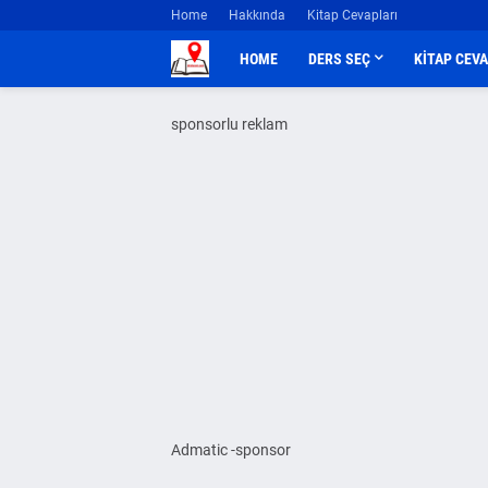
Home
Hakkında
Kitap Cevapları
HOME
DERS SEÇ
KİTAP CEV
sponsorlu reklam
Admatic -sponsor