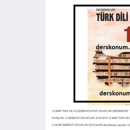
,12.SINIF TÜRK DİLİ VE EDEBİYATI KİTAP CEVAPLARI DERSDESTEK 
YAYINLARI, 12 EDEBIYAT CEVAPLARI, 2018 2019 12.SINIF TÜRK D
12 SUNIF EDEBİYAT CEVAPLARI 2019,SAYFA,dersdestek yayınları 12.s