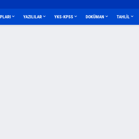
APLARI
YAZILILAR
YKS-KPSS
DOKÜMAN
TAHLİL