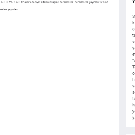
Y
 CEVAPLARI,12 sınıf edebiyat kitabı cevapları dersdestek ,dersdestek yayınları 12 sınıf
destek yayınları
S
k
e
t
v
y
e
“
T
o
h
v
s
t
i
y
y