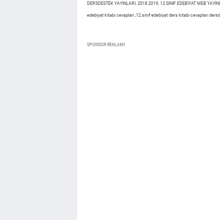
DERSDESTEK YAYINLARI, 2018 2019, 12.SINIF EDEBİYAT MEB YAYINLARI
edebiyat kitabı cevapları ,12.sınıf edebiyat ders kitabı cevapları ders
SPONSOR REKLAMI