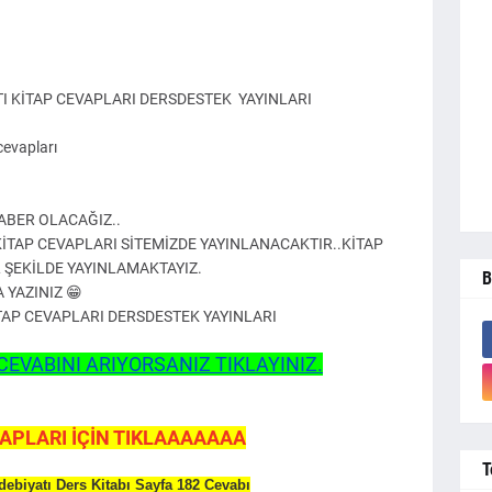
ATI KİTAP CEVAPLARI DERSDESTEK YAYINLARI
cevapları
RABER OLACAĞIZ..
İTAP CEVAPLARI SİTEMİZDE YAYINLANACAKTIR..KİTAP
 ŞEKİLDE YAYINLAMAKTAYIZ.
B
YAZINIZ 😁
KİTAP CEVAPLARI DERSDESTEK YAYINLARI
CEVABINI ARIYORSANIZ TIKLAYINIZ.
APLARI İÇİN TIKLAAAAAAA
T
Edebiyatı Ders Kitabı Sayfa 182 Cevabı