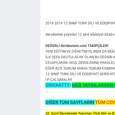
2018 2019 12.SINIF TÜRK DİLİ VE EDEBİY
dersdestek yayınları 12 sınıf edebiyat kitabı 
DEĞERLİ derskonum.com TAKİPÇİLERİ
YENİ EĞİTİM VE ÖĞRETİM YILINDA DA BE
İLK DEFA OKUTULACAK OLAN BU DERSİN K
CEVAPLARINI OKUL DERSLERİNE PARALEL
EĞER ACİL DURUM VARSA YORUM KISMINA 
12.SINIF TÜRK DİLİ VE EDEBİYATI DERSİ 
İYİ ÇALIŞMALAR
DİKKAATTT:
MEB YAYINLARININ 
...
DİĞER TÜM SAYFLARIN
TÜM CEV
12. Sınıf Dersdestek Yayınları Türk Dili ve 