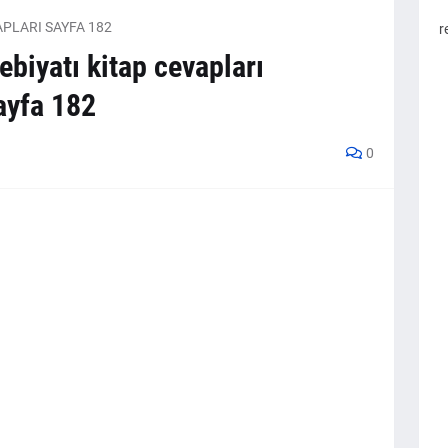
APLARI SAYFA 182
r
debiyatı kitap cevapları
ayfa 182
0