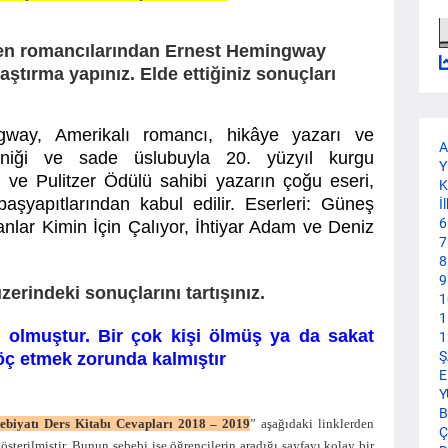
len romancılarından Ernest Hemingway
ştırma yapınız. Elde ettiğiniz sonuçları
gway, Amerikalı romancı, hikâye yazarı ve
A
kniği ve sade üslubuyla 20. yüzyıl kurgu
Y
el ve Pulitzer Ödülü sahibi yazarın çoğu eseri,
K
şyapıtlarından kabul edilir. Eserleri: Güneş
İ
6
nlar Kimin İçin Çalıyor, İhtiyar Adam ve Deniz
7
8
9
zerindeki sonuçlarını tartışınız.
1
1
ı olmuştur. Bir çok kişi ölmüş ya da sakat
1
Ş
göç etmek zorunda kalmıştır
E
Y
B
debiyatı Ders Kitabı Cevapları 2018 – 2019
” aşağıdaki linklerden
Ç
gösterilmiştir. Bunun sebebi ise öğrencilerin aradığı sayfayı kolay bir