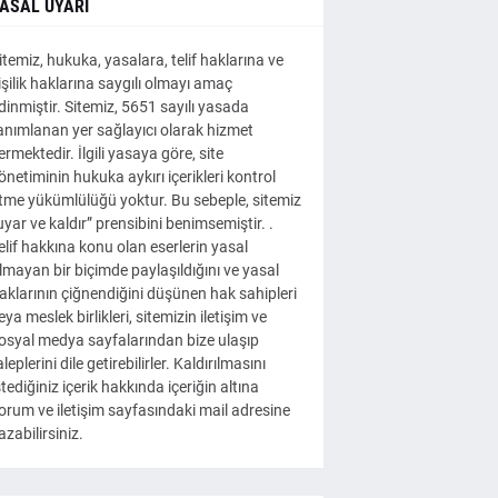
ASAL UYARI
itemiz, hukuka, yasalara, telif haklarına ve
işilik haklarına saygılı olmayı amaç
dinmiştir. Sitemiz, 5651 sayılı yasada
anımlanan yer sağlayıcı olarak hizmet
ermektedir. İlgili yasaya göre, site
önetiminin hukuka aykırı içerikleri kontrol
tme yükümlülüğü yoktur. Bu sebeple, sitemiz
uyar ve kaldır” prensibini benimsemiştir. .
elif hakkına konu olan eserlerin yasal
lmayan bir biçimde paylaşıldığını ve yasal
aklarının çiğnendiğini düşünen hak sahipleri
eya meslek birlikleri, sitemizin iletişim ve
osyal medya sayfalarından bize ulaşıp
aleplerini dile getirebilirler. Kaldırılmasını
stediğiniz içerik hakkında içeriğin altına
orum ve iletişim sayfasındaki mail adresine
azabilirsiniz.