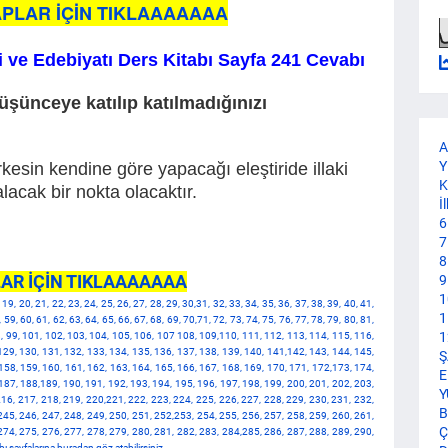
PLAR İÇİN TIKLAAAAAAA
li ve Edebiyatı Ders Kitabı Sayfa 241 Cevabı
şünceye katılıp katılmadığınızı
A
Y
kesin kendine göre yapacağı eleştiride illaki
K
acak bir nokta olacaktır.
İ
6
7
8
AR İÇİN TIKLAAAAAAA
9
1
8, 19, 20, 21, 22, 23, 24, 25, 26, 27, 28, 29, 30,31, 32, 33, 34, 35, 36, 37, 38, 39, 40, 41,
1
, 59, 60, 61, 62, 63, 64, 65, 66, 67, 68, 69, 70,71, 72, 73, 74, 75, 76, 77, 78, 79, 80, 81,
1
 98, 99, 101, 102, 103, 104, 105, 106, 107 108, 109,110, 111, 112, 113, 114, 115, 116,
129, 130, 131, 132, 133, 134, 135, 136, 137, 138, 139, 140, 141,142, 143, 144, 145,
Ş
158, 159, 160, 161, 162, 163, 164, 165, 166, 167, 168, 169, 170, 171, 172,173, 174,
E
187, 188,189, 190, 191, 192, 193, 194, 195, 196, 197, 198, 199, 200, 201, 202, 203,
Y
16, 217, 218, 219, 220,221, 222, 223, 224, 225, 226, 227, 228, 229, 230, 231, 232,
B
245, 246, 247, 248, 249, 250, 251, 252,253, 254, 255, 256, 257, 258, 259, 260, 261,
Ç
274, 275, 276, 277, 278, 279, 280, 281, 282, 283, 284,285, 286, 287, 288, 289, 290,
ı sayfalarına buradan göz atabilirsiniz.