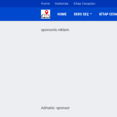
Home
Hakkında
Kitap Cevapları
HOME
DERS SEÇ
KİTAP CEV
sponsorlu reklam
Admatic -sponsor