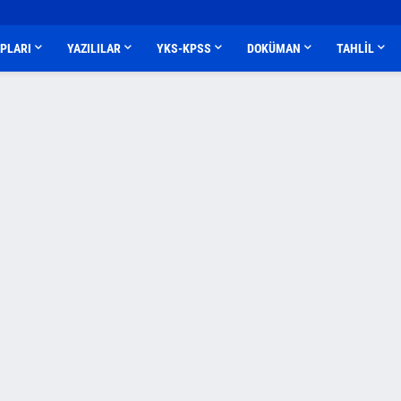
APLARI
YAZILILAR
YKS-KPSS
DOKÜMAN
TAHLİL