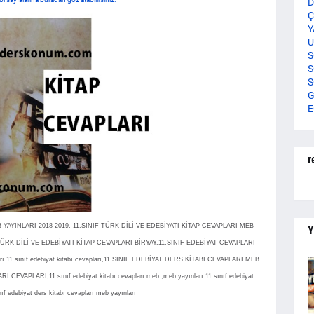
D
Ç
Y
U
S
S
S
G
E
r
 YAYINLARI 2018 2019, 11.SINIF TÜRK DİLİ VE EDEBİYATI KİTAP CEVAPLARI MEB
Y
 TÜRK DİLİ VE EDEBİYATI KİTAP CEVAPLARI BİRYAY,11.SINIF EDEBİYAT CEVAPLARI
11.sınıf edebiyat kitabı cevapları,11.SINIF EDEBİYAT DERS KİTABI CEVAPLARI MEB
CEVAPLARI,11 sınıf edebiyat kitabı cevapları meb ,meb yayınları 11 sınıf edebiyat
ınıf edebiyat ders kitabı cevapları meb yayınları