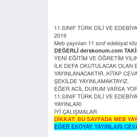
11.SINIF TÜRK DİLİ VE EDEBİY
2019
Meb yayınları 11 sınıf edebiyat kit
DEĞERLİ derskonum.com TAKİ
YENİ EĞİTİM VE ÖĞRETİM YIL
İLK DEFA OKUTULACAK OLAN B
YAYINLANACAKTIR..KİTAP CEV
ŞEKİLDE YAYINLAMAKTAYIZ.
EĞER ACİL DURUM VARSA YORU
11.SINIF TÜRK DİLİ VE EDEBİY
YAYINLARI
İYİ ÇALIŞMALAR
DİKKAT: BU SAYFADA MEB YAY
EĞER EKOYAY YAYINLARI CEVA