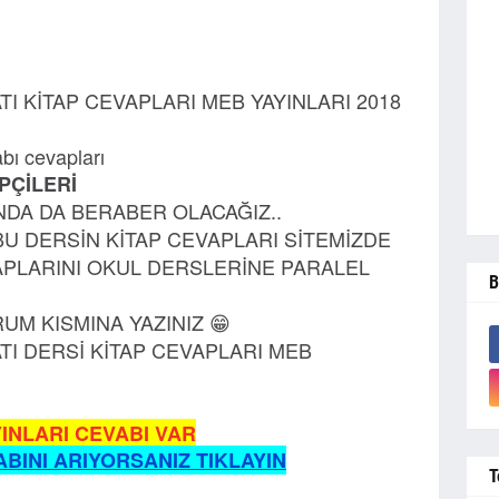
ATI KİTAP CEVAPLARI MEB YAYINLARI 2018
abı cevapları
PÇİLERİ
INDA DA BERABER OLACAĞIZ..
U DERSİN KİTAP CEVAPLARI SİTEMİZDE
APLARINI OKUL DERSLERİNE PARALEL
B
M KISMINA YAZINIZ 😁
ATI DERSİ KİTAP CEVAPLARI MEB
INLARI CEVABI VAR
BINI ARIYORSANIZ TIKLAYIN
T