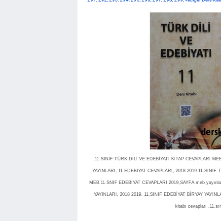
,11.SINIF TÜRK DİLİ VE EDEBİYATI KİTAP CEVAPLARI MEB
YAYINLARI, 11 EDEBİYAT CEVAPLARI, 2018 2019 11.SINIF
MEB,11.SNIF EDEBİYAT CEVAPLARI 2019,SAYFA,meb yayınları 
YAYINLARI, 2018 2019, 11.SINIF EDEBİYAT BİRYAY YAYINLARI 
kitabı cevapları ,11.s