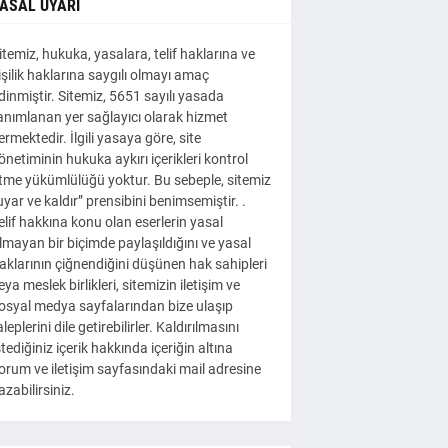
ASAL UYARI
itemiz, hukuka, yasalara, telif haklarına ve
işilik haklarına saygılı olmayı amaç
dinmiştir. Sitemiz, 5651 sayılı yasada
anımlanan yer sağlayıcı olarak hizmet
ermektedir. İlgili yasaya göre, site
önetiminin hukuka aykırı içerikleri kontrol
tme yükümlülüğü yoktur. Bu sebeple, sitemiz
uyar ve kaldır” prensibini benimsemiştir. .
elif hakkına konu olan eserlerin yasal
lmayan bir biçimde paylaşıldığını ve yasal
aklarının çiğnendiğini düşünen hak sahipleri
eya meslek birlikleri, sitemizin iletişim ve
osyal medya sayfalarından bize ulaşıp
aleplerini dile getirebilirler. Kaldırılmasını
stediğiniz içerik hakkında içeriğin altına
orum ve iletişim sayfasındaki mail adresine
azabilirsiniz.