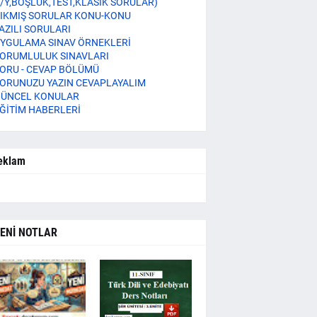
/Y,BOŞLUK,TEST,KLASİK SORULAR)
IKMIŞ SORULAR KONU-KONU
AZILI SORULARI
YGULAMA SINAV ÖRNEKLERİ
ORUMLULUK SINAVLARI
ORU - CEVAP BÖLÜMÜ
ORUNUZU YAZIN CEVAPLAYALIM
ÜNCEL KONULAR
ĞİTİM HABERLERİ
eklam
ENİ NOTLAR