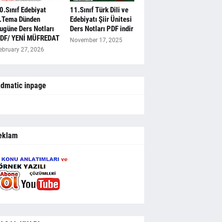
0.Sınıf Edebiyat
11.Sınıf Türk Dili ve
.Tema Dünden
Edebiyatı Şiir Ünitesi
ugüne Ders Notları
Ders Notları PDF indir
DF/ YENİ MÜFREDAT
November 17, 2025
ebruary 27, 2026
dmatic inpage
eklam