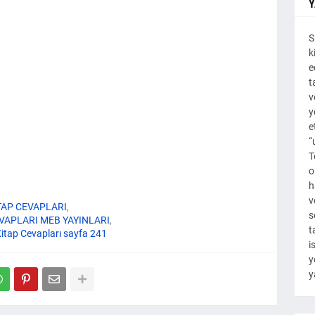
Y
S
k
e
t
v
y
e
“
T
o
h
v
İTAP CEVAPLARI
s
CEVAPLARI MEB YAYINLARI
t
 Kitap Cevapları sayfa 241
i
y
y