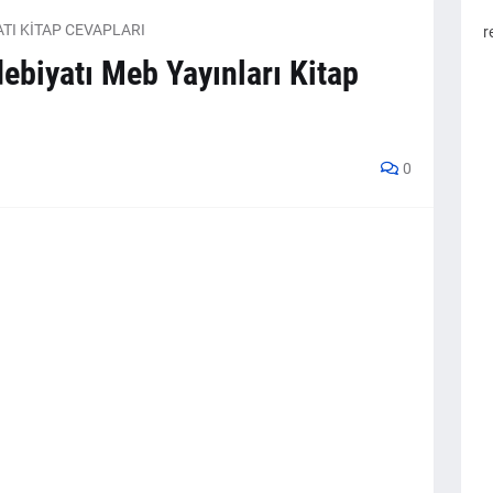
YATI KİTAP CEVAPLARI
r
debiyatı Meb Yayınları Kitap
0