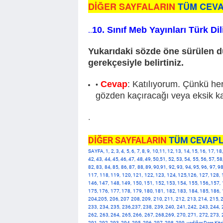
DİĞER SAYFALARIN
TÜM CEVA
10. Sınıf Meb Yayınları Türk Di
.
.
Yukarıdaki sözde öne sürülen dü
gerekçesiyle belirtiniz.
Cevap
: Katılıyorum. Çünkü her
gözden kaçıracağı veya eksik kal
.
DİĞER SAYFALARIN
TÜM CEVAPL
SAYFA, 1, 2, 3, 4, 5, 6, 7, 8, 9, 10,11, 12, 13, 14, 15, 16, 17, 1
42, 43, 44, 45, 46, 47, 48, 49, 50,51, 52, 53, 54, 55, 56, 57, 58
82, 83, 84, 85, 86, 87, 88, 89, 90,91, 92, 93, 94, 95, 96, 97,
117, 118, 119, 120, 121, 122, 123, 124, 125,126, 127, 128, 
146, 147, 148, 149, 150, 151, 152, 153, 154, 155, 156,,157, 
175, 176, 177, 178, 179, 180, 181, 182, 183, 184, 185, 186, 
204,205, 206, 207 208, 209, 210, 211, 212, 213, 214, 215, 2
233, 234, 235, 236,237, 238, 239, 240, 241, 242, 243, 244, 
262, 263, 264, 265, 266, 267, 268,269, 270, 271, 272, 273, 
291, 292, 293, 294, 295, 296, 297, 298, 299, vediğer Ders Kitab