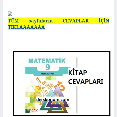
TÜM sayfaların CEVAPLAR İÇİN
TIKLAAAAAAA