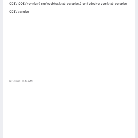
ÖDEV ,ÖDEV yayınları 9 sınıf edebiyat kitabı cevapları ,9.sınıf edebiyat ders kitabı cevapları
ÖDEV yayınları
SPONSOR REKLAMI