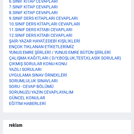
6.SINIF KİTAP CEVAPLARI
7.SINIF KİTAP CEVAPLARI
8.SINIF KİTAP CEVAPLARI
9.SINIF DERS KİTAPLARI CEVAPLARI
10.SINIF DERS KİTAPLARI CEVAPLARI
11.SINIF DERS KİTABI CEVAPLARI
12.SINIF DERS KİTABI CEVAPLARI
ŞAİR-YAZAR HAYAT,EDEBİ KİŞİLİKLERİ
ENÇOK TIKLANAN ETİKETLERİMİZ
YUNUS EMRE ŞİİRLERİ / YUNUS EMRE BÜTÜN ŞİİRLERİ
ÇALIŞMA KAĞITLARI ( D/Y,BOŞLUK,TEST,KLASİK SORULAR)
ÇIKMIŞ SORULAR KONU-KONU
YAZILI SORULARI
UYGULAMA SINAV ÖRNEKLERİ
SORUMLULUK SINAVLARI
SORU - CEVAP BÖLÜMÜ
SORUNUZU YAZIN CEVAPLAYALIM
GÜNCEL KONULAR
EĞİTİM HABERLERİ
reklam