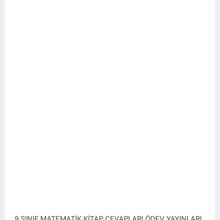
9.SINIF MATEMATİK KİTAP CEVAPLARI ÖDEV YAYINLARI