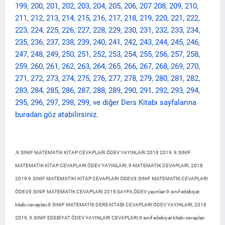
199, 200, 201, 202, 203, 204, 205, 206, 207 208, 209, 210,
211, 212, 213, 214, 215, 216, 217, 218, 219, 220, 221, 222,
223, 224, 225, 226, 227, 228, 229, 230, 231, 232, 233, 234,
235, 236, 237, 238, 239, 240, 241, 242, 243, 244, 245, 246,
247, 248, 249, 250, 251, 252, 253, 254, 255, 256, 257, 258,
259, 260, 261, 262, 263, 264, 265, 266, 267, 268, 269, 270,
271, 272, 273, 274, 275, 276, 277, 278, 279, 280, 281, 282,
283, 284, 285, 286, 287, 288, 289, 290, 291, 292, 293, 294,
295, 296, 297, 298, 299, ve diğer Ders Kitabı sayfalarına
buradan göz atabilirsiniz.
,9.SINIF MATEMATİK KİTAP CEVAPLARI ÖDEV YAYINLARI 2018 2019, 9.SINIF
MATEMATİK KİTAP CEVAPLARI ÖDEV YAYINLARI, 9 MATEMATİK CEVAPLARI, 2018
2019 9.SINIF MATEMATİKI KİTAP CEVAPLARI ÖDEV,9.SINIF MATEMATİK CEVAPLARI
ÖDEV,9.SINIF MATEMATİK CEVAPLARI 2019,SAYFA,ÖDEV yayınları 9.sınıf edebiyat
kitabı cevapları,9.SINIF MATEMATİK DERS KİTABI CEVAPLARI ÖDEV YAYINLARI, 2018
2019, 9.SINIF EDEBİYAT ÖDEV YAYINLARI CEVAPLARI,9 sınıf edebiyat kitabı cevapları