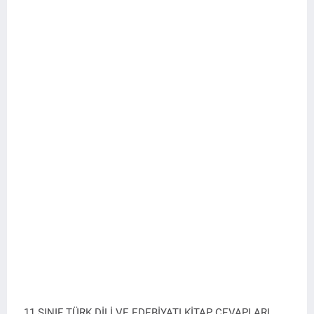
11.SINIF TÜRK DİLİ VE EDEBİYATI KİTAP CEVAPLARI