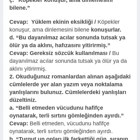
ç. “Köpekler konuşur, ama dinlemesini
bilene.”
Cevap: Yüklem ekinin eksikliği /
Köpekler
konuşur, ama dinlemesini bilene
konuşurlar.
d. “Bu dayanılmaz acılar sonunda tutsak ya
ölür ya da aklını, hafızasını yitirirmiş.”
Cevap: Gereksiz sözcük kullanılması /
Bu
dayanılmaz acılar sonunda tutsak ya ölür ya da
aklını yitirirmiş.
2. Okuduğunuz romanlardan alınan aşağıdaki
cümlelerde yer alan yazım veya noktalama
yanlışlarını bulunuz. Cümlelerdeki yanlışları
düzeltiniz.
a. “Belli etmeden vücudunu hafifçe
oynatarak, terli sırtını gömleğinden ayırdı.”
Cevap:
Belli etmeden, vücudunu hafifçe
oynatarak, terli sırtını gömleğinden ayırdı.
b. “Turgut un onları ilk farkettiği gün, sıranın