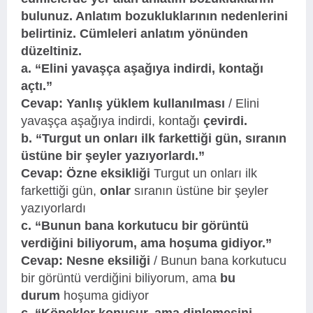
bulunuz. Anlatım bozukluklarının nedenlerini
belirtiniz. Cümleleri anlatım yönünden
düzeltiniz.
a. “Elini yavaşça aşağıya indirdi, kontağı
açtı.”
Cevap: Yanlış yüklem kullanılması
/ Elini
yavaşça aşağıya indirdi, kontağı
çevirdi.
b. “Turgut un onları ilk farkettiği gün, sıranın
üstüne bir şeyler yazıyorlardı.”
Cevap: Özne eksikliği
Turgut un onları ilk
farkettiği gün,
onlar
sıranın üstüne bir şeyler
yazıyorlardı
c. “Bunun bana korkutucu bir görüntü
verdiğini biliyorum, ama hoşuma gidiyor.”
Cevap: Nesne eksiliği
/ Bunun bana korkutucu
bir görüntü verdiğini biliyorum, ama
bu
durum
hoşuma gidiyor