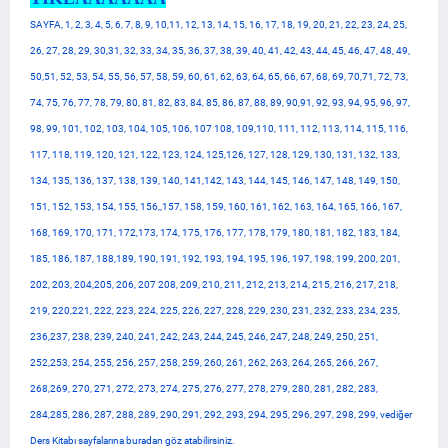
SAYFA, 1, 2, 3, 4, 5, 6, 7, 8, 9, 10,11, 12, 13, 14, 15, 16, 17, 18, 19, 20, 21, 22, 23, 24, 25,
26, 27, 28, 29, 30,31, 32, 33, 34, 35, 36, 37, 38, 39, 40, 41, 42, 43, 44, 45, 46, 47, 48, 49,
50,51, 52, 53, 54, 55, 56, 57, 58, 59, 60, 61, 62, 63, 64, 65, 66, 67, 68, 69, 70,71, 72, 73,
74, 75, 76, 77, 78, 79, 80, 81, 82, 83, 84, 85, 86, 87, 88, 89, 90,91, 92, 93, 94, 95, 96, 97,
98, 99, 101, 102, 103, 104, 105, 106, 107 108, 109,110, 111, 112, 113, 114, 115, 116,
117, 118, 119, 120, 121, 122, 123, 124, 125,126, 127, 128, 129, 130, 131, 132, 133,
134, 135, 136, 137, 138, 139, 140, 141,142, 143, 144, 145, 146, 147, 148, 149, 150,
151, 152, 153, 154, 155, 156,,157, 158, 159, 160, 161, 162, 163, 164, 165, 166, 167,
168, 169, 170, 171, 172,173, 174, 175, 176, 177, 178, 179, 180, 181, 182, 183, 184,
185, 186, 187, 188,189, 190, 191, 192, 193, 194, 195, 196, 197, 198, 199, 200, 201,
202, 203, 204,205, 206, 207 208, 209, 210, 211, 212, 213, 214, 215, 216, 217, 218,
219, 220,221, 222, 223, 224, 225, 226, 227, 228, 229, 230, 231, 232, 233, 234, 235,
236,237, 238, 239, 240, 241, 242, 243, 244, 245, 246, 247, 248, 249, 250, 251,
252,253, 254, 255, 256, 257, 258, 259, 260, 261, 262, 263, 264, 265, 266, 267,
268,269, 270, 271, 272, 273, 274, 275, 276, 277, 278, 279, 280, 281, 282, 283,
284,285, 286, 287, 288, 289, 290, 291, 292, 293, 294, 295, 296, 297, 298, 299, vediğer
Ders Kitabı sayfalarına buradan göz atabilirsiniz.