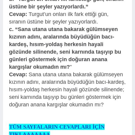
üstüne bir şeyler yazıyorlardı.”
Cevap:
Turgut’un onları ilk fark ettiği gün,
sıranın üstüne bir şeyler yazıyorlardı.
c. “Sana utana utana bakarak gülümseyen
kızının adını, aralarında büyüdüğün bacı-
kardeş, hısım-yoldaş herkesin hayali
gözünde silinende, seni karnında taşıyıp bu
günleri göstermek için doğuran anana
kargışlar okumadın mı?
”
Cevap:
Sana utana utana bakarak gülümseyen
kızının adını, aralarında büyüdüğün bacı-kardeş,
hısım-yoldaş herkesin hayali gözünde silinende;
seni karnında taşıyıp bu günleri göstermek için
doğuran anana kargışlar okumadın mı?
TÜM SAYFALARIN CEVAPLARI İÇİN
TIKLAAAAAAA