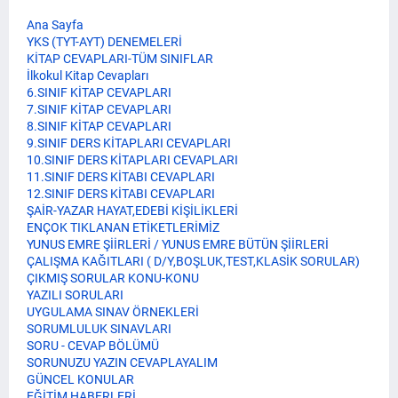
Ana Sayfa
YKS (TYT-AYT) DENEMELERİ
KİTAP CEVAPLARI-TÜM SINIFLAR
İlkokul Kitap Cevapları
6.SINIF KİTAP CEVAPLARI
7.SINIF KİTAP CEVAPLARI
8.SINIF KİTAP CEVAPLARI
9.SINIF DERS KİTAPLARI CEVAPLARI
10.SINIF DERS KİTAPLARI CEVAPLARI
11.SINIF DERS KİTABI CEVAPLARI
12.SINIF DERS KİTABI CEVAPLARI
ŞAİR-YAZAR HAYAT,EDEBİ KİŞİLİKLERİ
ENÇOK TIKLANAN ETİKETLERİMİZ
YUNUS EMRE ŞİİRLERİ / YUNUS EMRE BÜTÜN ŞİİRLERİ
ÇALIŞMA KAĞITLARI ( D/Y,BOŞLUK,TEST,KLASİK SORULAR)
ÇIKMIŞ SORULAR KONU-KONU
YAZILI SORULARI
UYGULAMA SINAV ÖRNEKLERİ
SORUMLULUK SINAVLARI
SORU - CEVAP BÖLÜMÜ
SORUNUZU YAZIN CEVAPLAYALIM
GÜNCEL KONULAR
EĞİTİM HABERLERİ