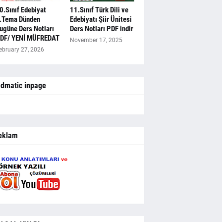
0.Sınıf Edebiyat
11.Sınıf Türk Dili ve
.Tema Dünden
Edebiyatı Şiir Ünitesi
ugüne Ders Notları
Ders Notları PDF indir
DF/ YENİ MÜFREDAT
November 17, 2025
ebruary 27, 2026
dmatic inpage
eklam