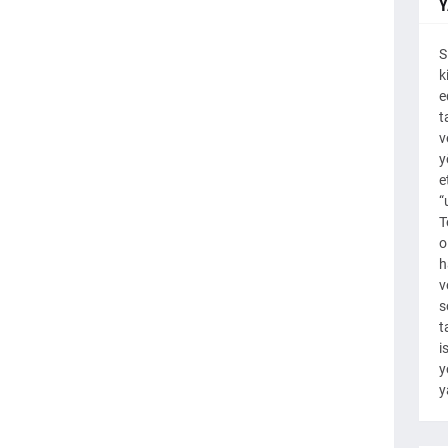
Y
S
k
e
t
v
y
e
“
T
o
h
v
s
t
i
y
y