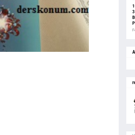
1
3
B
P
F
A
r