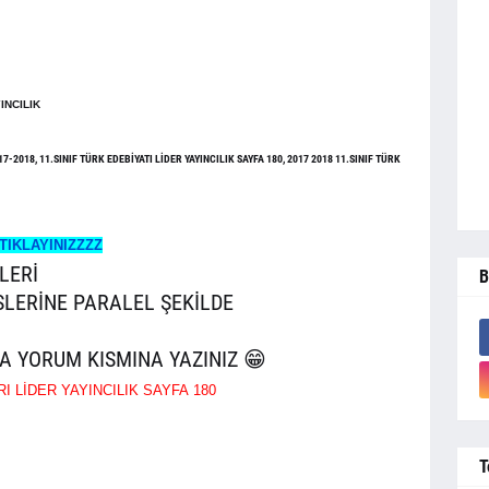
INCILIK
7-2018, 11.SINIF TÜRK EDEBİYATI LİDER YAYINCILIK SAYFA 180, 2017 2018 11.SINIF TÜRK
TIKLAYINIZZZZ
LERİ
B
SLERİNE PARALEL ŞEKİLDE
A YORUM KISMINA YAZINIZ 😁
RI LİDER YAYINCILIK SAYFA
180
T