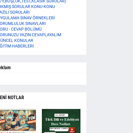
/Y,BOŞLUK,TEST,KLASİK SORULAR)
IKMIŞ SORULAR KONU-KONU
AZILI SORULARI
YGULAMA SINAV ÖRNEKLERİ
ORUMLULUK SINAVLARI
ORU - CEVAP BÖLÜMÜ
ORUNUZU YAZIN CEVAPLAYALIM
ÜNCEL KONULAR
ĞİTİM HABERLERİ
eklam
ENİ NOTLAR