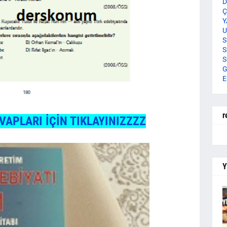
D
Ç
Y
U
S
S
S
G
E
r
VAPLARI İÇİN TIKLAYINIZZZZ
Y