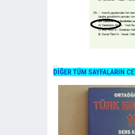
....
DİĞER TÜM SAYFALARIN CE