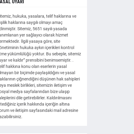
ASAL UYARI
itemiz, hukuka, yasalara, telif haklarına ve
işilik haklarına saygılı olmayı amaç
dinmiştir. Sitemiz, 5651 sayılı yasada
anımlanan yer sağlayıcı olarak hizmet
ermektedir. İlgili yasaya göre, site
önetiminin hukuka aykırı içerikleri kontrol
tme yükümlülüğü yoktur. Bu sebeple, sitemiz
uyar ve kaldır” prensibini benimsemiştir. .
elif hakkına konu olan eserlerin yasal
lmayan bir biçimde paylaşıldığını ve yasal
aklarının çiğnendiğini düşünen hak sahipleri
eya meslek birlikleri, sitemizin iletişim ve
osyal medya sayfalarından bize ulaşıp
aleplerini dile getirebilirler. Kaldırılmasını
stediğiniz içerik hakkında içeriğin altına
orum ve iletişim sayfasındaki mail adresine
azabilirsiniz.