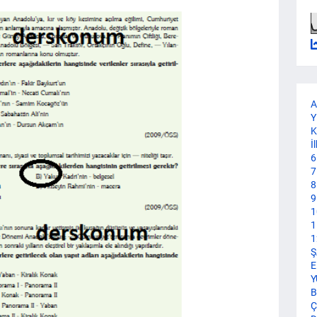
A
Y
K
İ
6
7
8
9
1
1
1
Ş
E
Y
B
Ç