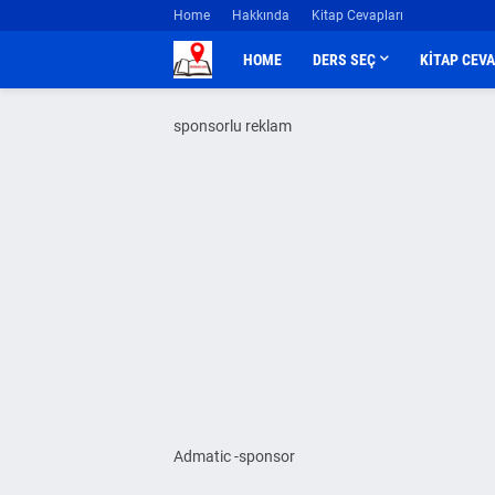
Home
Hakkında
Kitap Cevapları
HOME
DERS SEÇ
KİTAP CEV
sponsorlu reklam
Admatic -sponsor