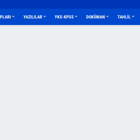
APLARI
YAZILILAR
YKS-KPSS
DOKÜMAN
TAHLİL