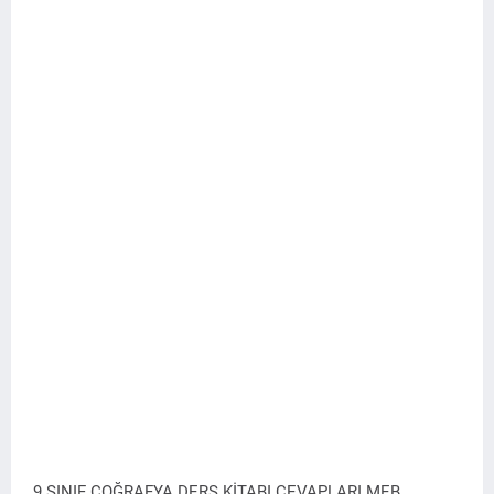
9.SINIF COĞRAFYA DERS KİTABI CEVAPLARI MEB