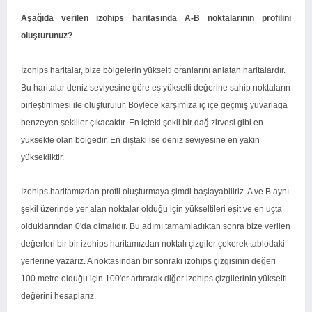
Aşağıda verilen izohips haritasında A-B noktalarının profilini
oluşturunuz?
İzohips haritalar, bize bölgelerin yükselti oranlarını anlatan haritalardır.
Bu haritalar deniz seviyesine göre eş yükselti değerine sahip noktaların
birleştirilmesi ile oluşturulur. Böylece karşımıza iç içe geçmiş yuvarlağa
benzeyen şekiller çıkacaktır. En içteki şekil bir dağ zirvesi gibi en
yüksekte olan bölgedir. En dıştaki ise deniz seviyesine en yakın
yüksekliktir.
İzohips haritamızdan profil oluşturmaya şimdi başlayabiliriz. A ve B aynı
şekil üzerinde yer alan noktalar olduğu için yükseltileri eşit ve en uçta
olduklarından 0'da olmalıdır. Bu adımı tamamladıktan sonra bize verilen
değerleri bir bir izohips haritamızdan noktalı çizgiler çekerek tablodaki
yerlerine yazarız. A noktasından bir sonraki izohips çizgisinin değeri
100 metre olduğu için 100'er artırarak diğer izohips çizgilerinin yükselti
değerini hesaplarız.