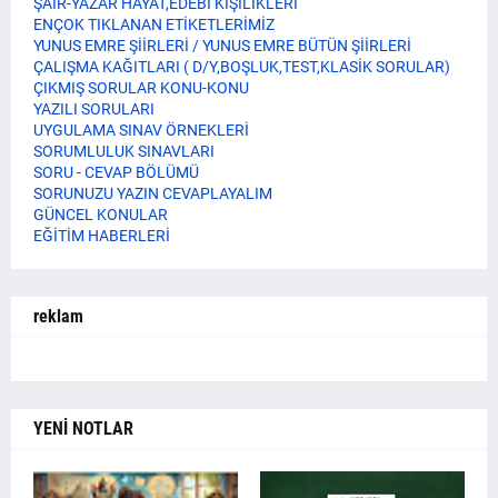
ŞAİR-YAZAR HAYAT,EDEBİ KİŞİLİKLERİ
ENÇOK TIKLANAN ETİKETLERİMİZ
YUNUS EMRE ŞİİRLERİ / YUNUS EMRE BÜTÜN ŞİİRLERİ
ÇALIŞMA KAĞITLARI ( D/Y,BOŞLUK,TEST,KLASİK SORULAR)
ÇIKMIŞ SORULAR KONU-KONU
YAZILI SORULARI
UYGULAMA SINAV ÖRNEKLERİ
SORUMLULUK SINAVLARI
SORU - CEVAP BÖLÜMÜ
SORUNUZU YAZIN CEVAPLAYALIM
GÜNCEL KONULAR
EĞİTİM HABERLERİ
reklam
YENİ NOTLAR