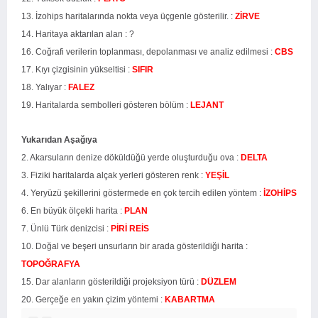
13. İzohips haritalarında nokta veya üçgenle gösterilir. :
ZİRVE
14. Haritaya aktarılan alan : ?
16. Coğrafi verilerin toplanması, depolanması ve analiz edilmesi :
CBS
17. Kıyı çizgisinin yükseltisi :
SIFIR
18. Yalıyar :
FALEZ
19. Haritalarda sembolleri gösteren bölüm :
LEJANT
Yukarıdan Aşağıya
2. Akarsuların denize döküldüğü yerde oluşturduğu ova :
DELTA
3. Fiziki haritalarda alçak yerleri gösteren renk :
YEŞİL
4. Yeryüzü şekillerini göstermede en çok tercih edilen yöntem :
İZOHİPS
6. En büyük ölçekli harita :
PLAN
7. Ünlü Türk denizcisi :
PİRİ REİS
10. Doğal ve beşeri unsurların bir arada gösterildiği harita :
TOPOĞRAFYA
15. Dar alanların gösterildiği projeksiyon türü :
DÜZLEM
20. Gerçeğe en yakın çizim yöntemi :
KABARTMA