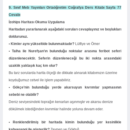
9. Sınıf Meb Yayınları Ortaöğretim Coğrafya Ders Kitabı Sayfa 77
Cevabı
İzohips Haritası Okuma Uygulama
Haritadan yararlanarak aşağıdaki soruları cevaplayınız ve boşlukları
doldurunuz.
• Kimler aynı yükseltide bulunmaktadır?
Lütfiye ve Ömer
• Talha ile Nurefşan’ın bulunduğu noktalar arasına feribot seferi
düzenlenecektir. Seferin düzenleneceği bu iki nokta arasındaki
uzaklık yaklaşık kaç km olur?
Bu tarz sorularda harita ölçeği de dikkate alınarak kitabımızın üzerine
koyduğumuz cetvel ile işlem yapabiliriz.
• Gökçe’nin bulunduğu yerde akarsuyun kıvrımlar yapmasının
sebebi ne olabilir?
Deniz seviyesindeki toprağın kenarları aşınmıştır ve akarsu denize
dökülmek istediğinden kıvrımlar halinde yoluna devam eder.
• Renklendirilmiş bir haritada kimin bulunduğu yer kesinlikle
kahverengi ile gösterilir?
Zeynep ve Göktuğ