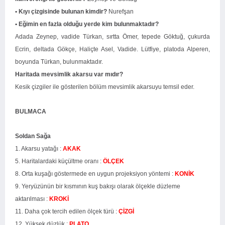
• Kıyı çizgisinde bulunan kimdir?
Nurefşan
• Eğimin en fazla olduğu yerde kim bulunmaktadır?
Adada Zeynep, vadide Türkan, sırtta Ömer, tepede Göktuğ, çukurda
Ecrin, deltada Gökçe, Haliçte Asel, Vadide. Lütfiye, platoda Alperen,
boyunda Türkan, bulunmaktadır.
Haritada mevsimlik akarsu var mıdır?
Kesik çizgiler ile gösterilen bölüm mevsimlik akarsuyu temsil eder.
BULMACA
Soldan Sağa
1. Akarsu yatağı :
AKAK
5. Haritalardaki küçültme oranı :
ÖLÇEK
8. Orta kuşağı göstermede en uygun projeksiyon yöntemi :
KONİK
9. Yeryüzünün bir kısmının kuş bakışı olarak ölçekle düzleme
aktarılması :
KROKİ
11. Daha çok tercih edilen ölçek türü :
ÇİZGİ
12. Yüksek düzlük :
PLATO