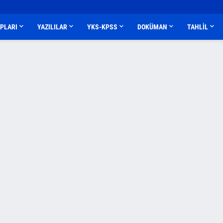
APLARI
YAZILILAR
YKS-KPSS
DOKÜMAN
TAHLİL