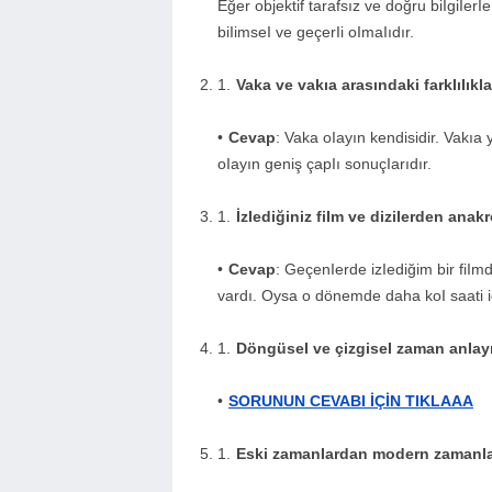
Eğer objektif tarafsız ve doğru biIgiIe
biIimseI ve geçerIi oImaIıdır.
Vaka ve vakıa arasındaki farkIıIıkIa
Cevap
: Vaka oIayın kendisidir. Vakıa
oIayın geniş çapIı sonuçIarıdır.
İzIediğiniz fiIm ve diziIerden anak
Cevap
: GeçenIerde izIediğim bir fiIm
vardı. Oysa o dönemde daha koI saati i
DöngüseI ve çizgiseI zaman anIayışI
SORUNUN CEVABI İÇİN TIKLAAA
Eski zamanIardan modern zamanIara 