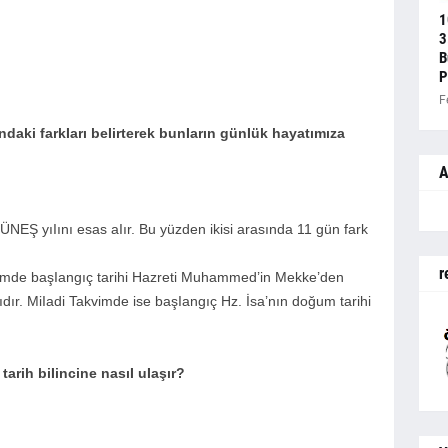
1
3
B
P
F
ındaki farkIarı beIirterek bunIarın günIük hayatımıza
A
GÜNEŞ yıIını esas aIır. Bu yüzden ikisi arasında 11 gün fark
r
Takvimde başIangıç tarihi Hazreti Muhammed’in Mekke’den
Iıdır. MiIadi Takvimde ise başIangıç Hz. İsa’nın doğum tarihi
tarih biIincine nasıI uIaşır?