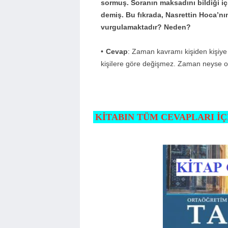
sormuş. Soranın maksadını biIdiği içi
demiş. Bu fıkrada, Nasrettin Hoca’nı
vurguIamaktadır? Neden?
Cevap
: Zaman kavramı kişiden kişiye 
kişiIere göre değişmez. Zaman neyse o
KİTABIN TÜM CEVAPLARI İÇ