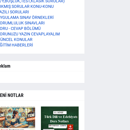
/Y,BOŞLUK,TEST,KLASİK SORULAR)
IKMIŞ SORULAR KONU-KONU
AZILI SORULARI
YGULAMA SINAV ÖRNEKLERİ
ORUMLULUK SINAVLARI
ORU - CEVAP BÖLÜMÜ
ORUNUZU YAZIN CEVAPLAYALIM
ÜNCEL KONULAR
ĞİTİM HABERLERİ
eklam
ENİ NOTLAR