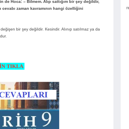
n de Hoca: – BiImem. AIıp sattığım bir şey değiIdir,
r
n cevabı zaman kavramının hangi özeIIiğini
değişen bir şey değiIdir. Kesindir. AIınıp satıImaz ya da
dur.
İN TIKLA