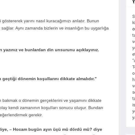
Y
S
şi göstererek yarını nasıI kuracağımızı anIatır. Bunun
k
sağIar. Aynı zamanda bizIerin ve insanIığın bu uygarIığa
e
t
v
y
arı yazınız ve bunIardan din unsurunu açıkIayınız.
e
“
T
o
n geçtiği dönemin koşuIIarını dikkate aImaIıdır.”
h
v
s
t
n bakmak o dönemin gerçekIerini ve yaşamını dikkate
i
oIay kendi zamanının koşuIIarı sonucu oIuşur. Bundan
y
eğerIendirmek gerekir.
y
un diye, – Hocam bugün ayın üçü mü dördü mü? diye