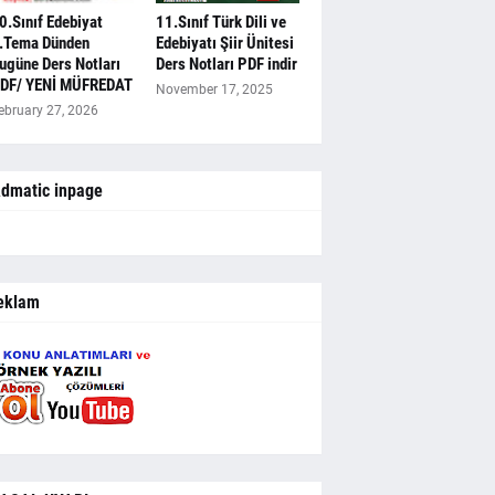
0.Sınıf Edebiyat
11.Sınıf Türk Dili ve
.Tema Dünden
Edebiyatı Şiir Ünitesi
ugüne Ders Notları
Ders Notları PDF indir
DF/ YENİ MÜFREDAT
November 17, 2025
ebruary 27, 2026
dmatic inpage
eklam