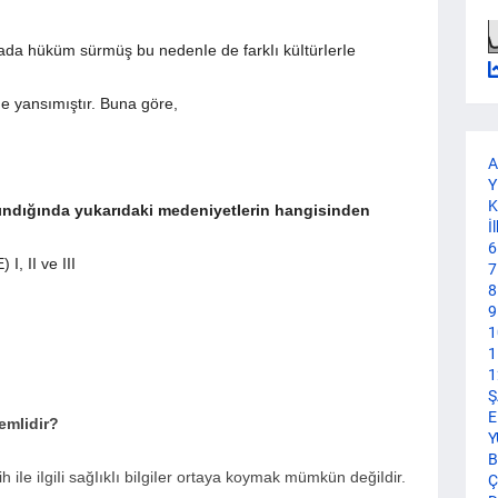
yada hüküm sürmüş bu nedenIe de farkIı küItürIerIe
e yansımıştır. Buna göre,
A
Y
K
aIındığında yukarıdaki medeniyetIerin hangisinden
İ
6
 I, II ve III
7
8
9
1
1
1
Ş
E
emIidir?
Y
B
 iIe iIgiIi sağIıkIı biIgiIer ortaya koymak mümkün değiIdir.
Ç