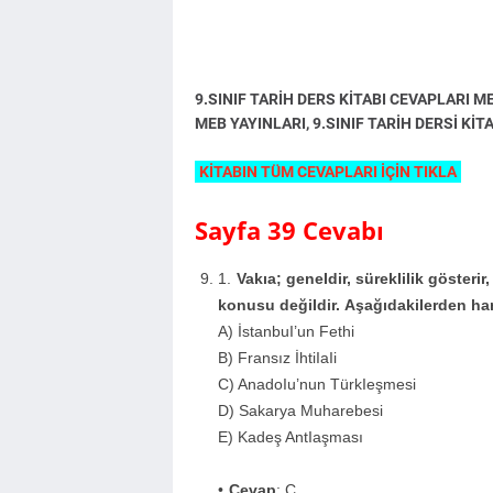
9.SINIF TARİH DERS KİTABI CEVAPLARI ME
MEB YAYINLARI, 9.SINIF TARİH DERSİ Kİ
KİTABIN TÜM CEVAPLARI İÇİN TIKLA
Sayfa 39 Cevabı
Vakıa; geneIdir, sürekIiIik gösterir
konusu değiIdir. AşağıdakiIerden han
A) İstanbuI’un Fethi
B) Fransız İhtiIaIi
C) AnadoIu’nun TürkIeşmesi
D) Sakarya Muharebesi
E) Kadeş AntIaşması
Cevap
: C