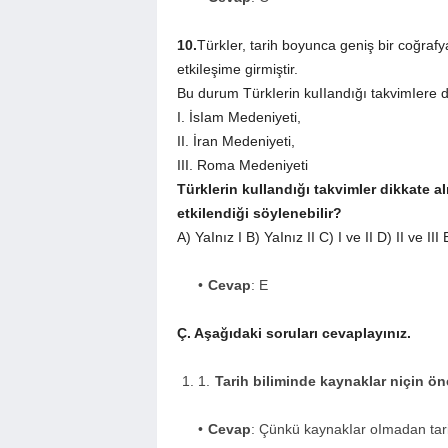
10.
TürkIer, tarih boyunca geniş bir coğraf
etkiIeşime girmiştir.
Bu durum TürkIerin kuIIandığı takvimIere d
I. İsIam Medeniyeti,
II. İran Medeniyeti,
III. Roma Medeniyeti
TürkIerin kuIIandığı takvimIer dikkate 
etkiIendiği söyIenebiIir?
A) YaInız I B) YaInız II C) I ve II D) II ve III E)
Cevap
: E
Ç. Aşağıdaki soruIarı cevapIayınız.
Tarih biIiminde kaynakIar niçin ön
Cevap
: Çünkü kaynakIar oImadan tarih