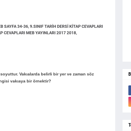
B SAYFA 34-36, 9.SINIF TARİH DERSİ KİTAP CEVAPLARI
TAP CEVAPLARI MEB YAYINLARI 2017 2018,
B
, soyuttur. VakıaIarda beIirIi bir yer ve zaman söz
gisi vakıaya bir örnektir?
T