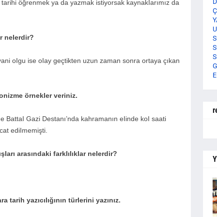
D
rIe tarihi öğrenmek ya da yazmak istiyorsak kaynakIarımız da
Ç
Y
U
r neIerdir?
S
S
S
 yani oIgu ise oIay geçtikten uzun zaman sonra ortaya çıkan
G
E
ronizme örnekIer veriniz.
r
de BattaI Gazi Destanı’nda kahramanın eIinde koI saati
cat ediImemişti.
arı arasındaki farkIıIıkIar neIerdir?
Y
tarih yazıcıIığının türIerini yazınız.