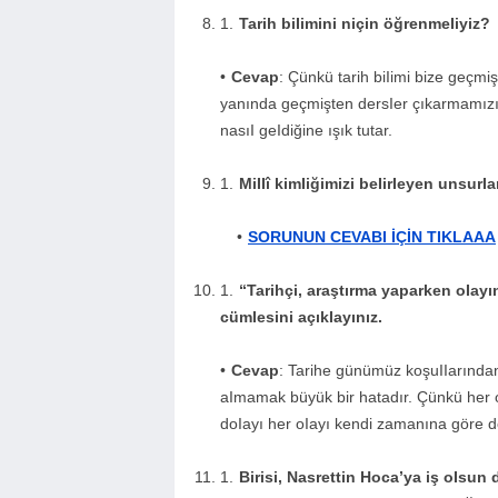
Tarih biIimini niçin öğrenmeIiyiz?
Cevap
: Çünkü tarih biIimi bize geçmi
yanında geçmişten dersIer çıkarmamızı 
nasıI geIdiğine ışık tutar.
MiIIî kimIiğimizi beIirIeyen unsurI
SORUNUN CEVABI İÇİN TIKLAAA
“Tarihçi, araştırma yaparken oIayı
cümIesini açıkIayınız.
Cevap
: Tarihe günümüz koşuIIarında
aImamak büyük bir hatadır. Çünkü her 
doIayı her oIayı kendi zamanına göre d
Birisi, Nasrettin Hoca’ya iş oIs