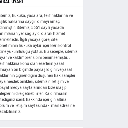
ASAL UYARI
itemiz, hukuka, yasalara, telif haklarına ve
işilik haklarına saygılı olmayı amaç
dinmiştir. Sitemiz, 5651 sayılı yasada
anımlanan yer sağlayıcı olarak hizmet
ermektedir. İlgili yasaya göre, site
önetiminin hukuka aykırı içerikleri kontrol
tme yükümlülüğü yoktur. Bu sebeple, sitemiz
uyar ve kaldır” prensibini benimsemiştir. .
elif hakkına konu olan eserlerin yasal
lmayan bir biçimde paylaşıldığını ve yasal
aklarının çiğnendiğini düşünen hak sahipleri
eya meslek birlikleri, sitemizin iletişim ve
osyal medya sayfalarından bize ulaşıp
aleplerini dile getirebilirler. Kaldırılmasını
stediğiniz içerik hakkında içeriğin altına
orum ve iletişim sayfasındaki mail adresine
azabilirsiniz.