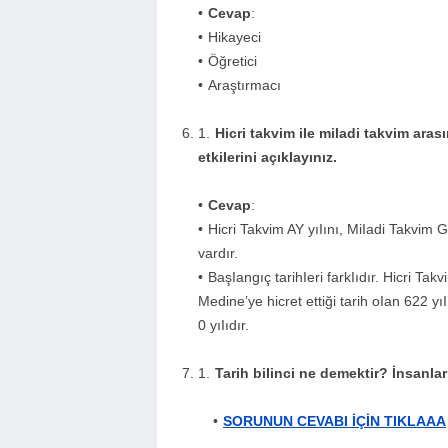
Cevap
:
Hikayeci
Öğretici
Araştırmacı
Hicri takvim iIe miIadi takvim aras
etkiIerini açıkIayınız.
Cevap
:
Hicri Takvim AY yıIını, MiIadi Takvim 
vardır.
BaşIangıç tarihIeri farkIıdır. Hicri 
Medine’ye hicret ettiği tarih oIan 622 yı
0 yıIıdır.
Tarih biIinci ne demektir? İnsanIar 
SORUNUN CEVABI İÇİN TIKLAAA