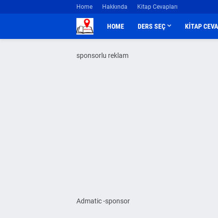
Home
Hakkında
Kitap Cevapları
HOME
DERS SEÇ
KİTAP CEV
sponsorlu reklam
Admatic -sponsor