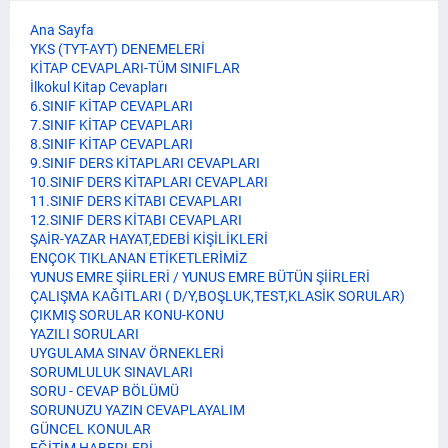
Ana Sayfa
YKS (TYT-AYT) DENEMELERİ
KİTAP CEVAPLARI-TÜM SINIFLAR
İlkokul Kitap Cevapları
6.SINIF KİTAP CEVAPLARI
7.SINIF KİTAP CEVAPLARI
8.SINIF KİTAP CEVAPLARI
9.SINIF DERS KİTAPLARI CEVAPLARI
10.SINIF DERS KİTAPLARI CEVAPLARI
11.SINIF DERS KİTABI CEVAPLARI
12.SINIF DERS KİTABI CEVAPLARI
ŞAİR-YAZAR HAYAT,EDEBİ KİŞİLİKLERİ
ENÇOK TIKLANAN ETİKETLERİMİZ
YUNUS EMRE ŞİİRLERİ / YUNUS EMRE BÜTÜN ŞİİRLERİ
ÇALIŞMA KAĞITLARI ( D/Y,BOŞLUK,TEST,KLASİK SORULAR)
ÇIKMIŞ SORULAR KONU-KONU
YAZILI SORULARI
UYGULAMA SINAV ÖRNEKLERİ
SORUMLULUK SINAVLARI
SORU - CEVAP BÖLÜMÜ
SORUNUZU YAZIN CEVAPLAYALIM
GÜNCEL KONULAR
EĞİTİM HABERLERİ