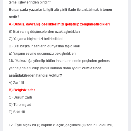
temel işlevlerinden biridir.”
Bu parçada yazarlarla ilgili altı çizili ifade ile anlatılmak istenen
nedir?
A) Duyuş, davranış özelliklerimizi geliştirip zenginleştirdikleri
B) Bizi yanlış düşüncelerden uzaklaştırdıkları
C) Yaşama biçimimizi belirledikleri
D) Bizi başka insanların dünyasına taşıdıkları
E) Yaşamı sevme gücümüzü pekiştirdikleri
16.
“Haksızlığa yönelip bütün insanların senin peşinden gelmesi
yerine,adaletli olup yalnız kalman daha iyidir.”
cümlesinde
aşağıdakilerden hangisi yoktur?
A) Zarf-fiil
B) Belgisiz sıfat
C) Durum zarfı
D) Türemiş ad
E) Sıfat-fiil
17.
Öyle alçak bir (I) kapıdır ki açlık, geçilmesi (II) zorunlu oldu mu,