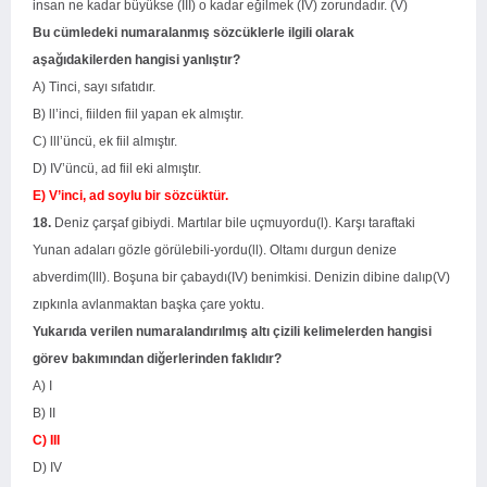
insan ne kadar büyükse (III) o kadar eğilmek (IV) zorundadır. (V)
Bu cümledeki numaralanmış sözcüklerle ilgili olarak
aşağıdakilerden hangisi yanlıştır?
A) Tinci, sayı sıfatıdır.
B) ll’inci, fiilden fiil yapan ek almıştır.
C) lll’üncü, ek fiil almıştır.
D) IV’üncü, ad fiil eki almıştır.
E) V’inci, ad soylu bir sözcüktür.
18.
Deniz çarşaf gibiydi. Martılar bile uçmuyordu(l). Karşı taraftaki
Yunan adaları gözle görülebili-yordu(ll). Oltamı durgun denize
abverdim(lll). Boşuna bir çabaydı(IV) benimkisi. Denizin dibine dalıp(V)
zıpkınla avlanmaktan başka çare yoktu.
Yukarıda verilen numaralandırılmış altı çizili kelimelerden hangisi
görev bakımından diğerlerinden faklıdır?
A) I
B) II
C) III
D) IV