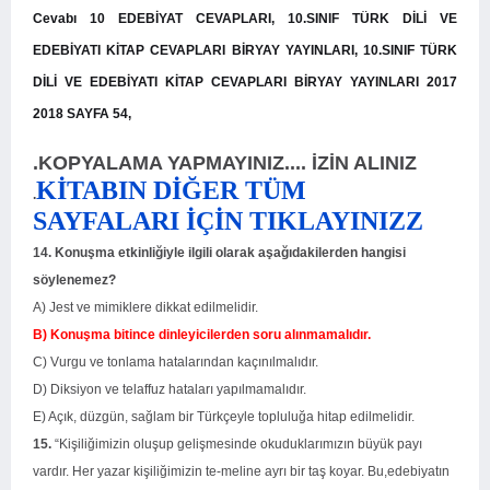
Cevabı
10 EDEBİYAT CEVAPLARI, 10.SINIF TÜRK DİLİ VE
EDEBİYATI KİTAP CEVAPLARI BİRYAY YAYINLARI, 10.SINIF TÜRK
DİLİ VE EDEBİYATI KİTAP CEVAPLARI BİRYAY YAYINLARI 2017
2018 SAYFA 54,
.KOPYALAMA YAPMAYINIZ.... İZİN ALINIZ
KİTABIN DİĞER TÜM
.
SAYFALARI İÇİN TIKLAYINIZZ
14. Konuşma etkinliğiyle ilgili olarak aşağıdakilerden hangisi
söylenemez?
A) Jest ve mimiklere dikkat edilmelidir.
B) Konuşma bitince dinleyicilerden soru alınmamalıdır.
C) Vurgu ve tonlama hatalarından kaçınılmalıdır.
D) Diksiyon ve telaffuz hataları yapılmamalıdır.
E) Açık, düzgün, sağlam bir Türkçeyle topluluğa hitap edilmelidir.
15.
“Kişiliğimizin oluşup gelişmesinde okuduklarımızın büyük payı
vardır. Her yazar kişiliğimizin te-meline ayrı bir taş koyar. Bu,edebiyatın