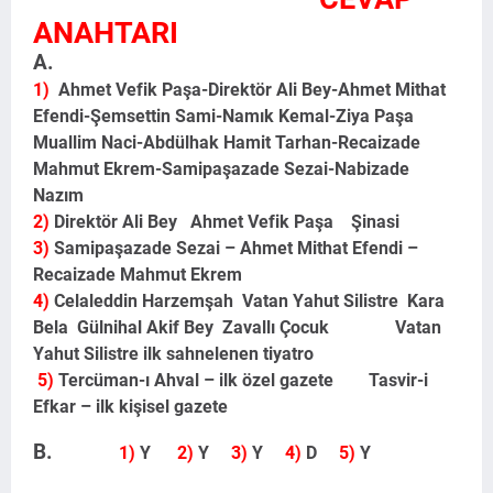
ANAHTARI
A.
1)
Ahmet Vefik Paşa-Direktör Ali Bey-Ahmet Mithat
Efendi-Şemsettin Sami-Namık Kemal-Ziya Paşa
Muallim Naci-Abdülhak Hamit Tarhan-Recaizade
Mahmut Ekrem-Samipaşazade Sezai-Nabizade
Nazım
2)
Direktör Ali Bey Ahmet Vefik Paşa Şinasi
3)
Samipaşazade Sezai – Ahmet Mithat Efendi –
Recaizade Mahmut Ekrem
4)
Celaleddin Harzemşah Vatan Yahut Silistre Kara
Bela Gülnihal Akif Bey Zavallı Çocuk Vatan
Yahut Silistre ilk sahnelenen tiyatro
5)
Tercüman-ı Ahval – ilk özel gazete Tasvir-i
Efkar – ilk kişisel gazete
B.
1)
Y
2)
Y
3)
Y
4)
D
5)
Y