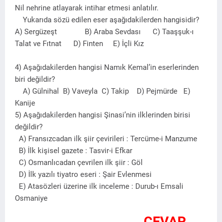
Nil nehrine atlayarak intihar etmesi anlatılır.
Yukarıda sözü edilen eser aşağıdakilerden hangisidir?
A) Sergüzeşt B) Araba Sevdası C) Taaşşuk-ı
Talat ve Fıtnat D) Finten E) İçli Kız
4) Aşağıdakilerden hangisi Namık Kemal’in eserlerinden
biri değildir?
A) Gülnihal B) Vaveyla C) Takip D) Pejmürde E)
Kanije
5) Aşağıdakilerden hangisi Şinasi’nin ilklerinden birisi
değildir?
A) Fransızcadan ilk şiir çevirileri : Tercüme-i Manzume
B) İlk kişisel gazete : Tasvir-i Efkar
C) Osmanlıcadan çevrilen ilk şiir : Göl
D) İlk yazılı tiyatro eseri : Şair Evlenmesi
E) Atasözleri üzerine ilk inceleme : Durub-ı Emsali
Osmaniye
CEVAP