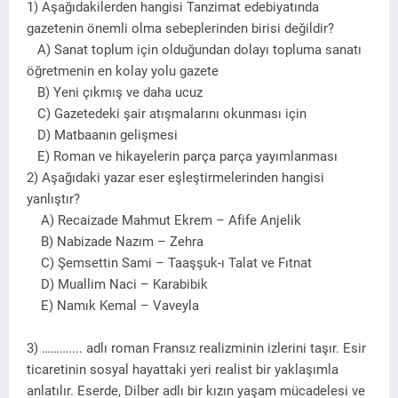
1) Aşağıdakilerden hangisi Tanzimat edebiyatında
gazetenin önemli olma sebeplerinden birisi değildir?
A) Sanat toplum için olduğundan dolayı topluma sanatı
öğretmenin en kolay yolu gazete
B) Yeni çıkmış ve daha ucuz
C) Gazetedeki şair atışmalarını okunması için
D) Matbaanın gelişmesi
E) Roman ve hikayelerin parça parça yayımlanması
2) Aşağıdaki yazar eser eşleştirmelerinden hangisi
yanlıştır?
A) Recaizade Mahmut Ekrem – Afife Anjelik
B) Nabizade Nazım – Zehra
C) Şemsettin Sami – Taaşşuk-ı Talat ve Fıtnat
D) Muallim Naci – Karabibik
E) Namık Kemal – Vaveyla
3) ……….... adlı roman Fransız realizminin izlerini taşır. Esir
ticaretinin sosyal hayattaki yeri realist bir yaklaşımla
anlatılır. Eserde, Dilber adlı bir kızın yaşam mücadelesi ve