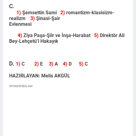
C.
1)
Şemsettin Sami
2)
romantizm-klasisizm-
realizm
3)
Şinasi-Şair
Evlenmesi
4)
Ziya Paşa-Şiir ve İnşa-Harabat
5)
Direktör Ali
Bey-Lehçetü’l Hakayık
D.
1)
C
2)
E
3)
A
4)
D
5)
C
HAZIRLAYAN: Melis AKGÜL
SPONSOR REKLAMI