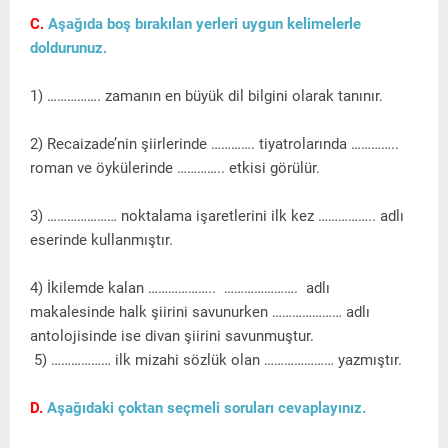
C.
Aşağıda boş bırakılan yerleri uygun kelimelerle
doldurunuz.
1) ……………. zamanın en büyük dil bilgini olarak tanınır.
2) Recaizade’nin şiirlerinde …………. tiyatrolarında …………..
roman ve öykülerinde ………….. etkisi görülür.
3) ………………… noktalama işaretlerini ilk kez …………….. adlı
eserinde kullanmıştır.
4) İkilemde kalan ……………….. …………………. adlı
makalesinde halk şiirini savunurken ………………… adlı
antolojisinde ise divan şiirini savunmuştur.
5) ……………… ilk mizahi sözlük olan ………………… yazmıştır.
D.
Aşağıdaki çoktan seçmeli soruları cevaplayınız.