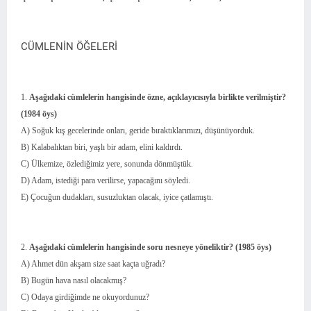
CÜMLENİN ÖĞELERİ
1.
Aşağıdaki cümlelerin hangisinde özne, açıklayıcısıyla birlikte verilmiştir?
(1984 öys)
A) Soğuk kış gecelerinde onları, geride bıraktıklarımızı, düşünüyorduk.
B) Kalabalıktan biri, yaşlı bir adam, elini kaldırdı.
C) Ülkemize, özlediğimiz yere, sonunda dönmüştük.
D) Adam, istediği para verilirse, yapacağını söyledi.
E) Çocuğun dudakları, susuzluktan olacak, iyice çatlamıştı.
2.
Aşağıdaki cümlelerin hangisinde soru nesneye yöneliktir? (1985 öys)
A) Ahmet dün akşam size saat kaçta uğradı?
B) Bugün hava nasıl olacakmış?
C) Odaya girdiğimde ne okuyordunuz?