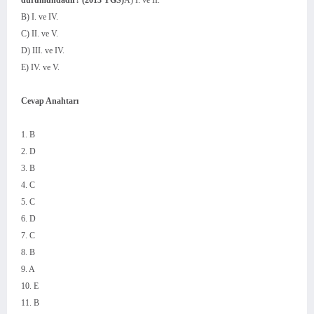
durumundadır? (2013 YGS)
A) I. ve II.
B) I. ve IV.
C) II. ve V.
D) III. ve IV.
E) IV. ve V.
Cevap Anahtarı
1. B
2. D
3. B
4. C
5. C
6. D
7. C
8. B
9. A
10. E
11. B