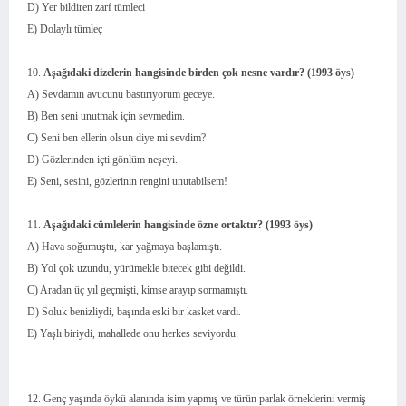
D) Yer bildiren zarf tümleci
E) Dolaylı tümleç
10.
Aşağıdaki dizelerin hangisinde birden çok nesne vardır? (1993 öys)
A) Sevdamın avucunu bastırıyorum geceye.
B) Ben seni unutmak için sevmedim.
C) Seni ben ellerin olsun diye mi sevdim?
D) Gözlerinden içti gönlüm neşeyi.
E) Seni, sesini, gözlerinin rengini unutabilsem!
11.
Aşağıdaki cümlelerin hangisinde özne ortaktır? (1993 öys)
A) Hava soğumuştu, kar yağmaya başlamıştı.
B) Yol çok uzundu, yürümekle bitecek gibi değildi.
C) Aradan üç yıl geçmişti, kimse arayıp sormamıştı.
D) Soluk benizliydi, başında eski bir kasket vardı.
E) Yaşlı biriydi, mahallede onu herkes seviyordu.
12. Genç yaşında öykü alanında isim yapmış ve türün parlak örneklerini vermiş