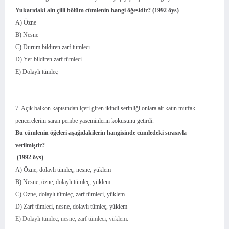
Yukarıdaki altı çilli bölüm cümlenin hangi öğesidir? (1992 öys)
A) Özne
B) Nesne
C) Durum bildiren zarf tümleci
D) Yer bildiren zarf tümleci
E) Dolaylı tümleç
7. Açık balkon kapısından içeri giren ikindi serinliği onlara alt katın mutfak
pencerelerini saran pembe yaseminlerin kokusunu getirdi.
Bu cümlenin öğeleri aşağıdakilerin hangisinde cümledeki sırasıyla
verilmiştir?
(1992 öys)
A) Özne, dolaylı tümleç, nesne, yüklem
B) Nesne, özne, dolaylı tümleç, yüklem
C) Özne, dolaylı tümleç, zarf tümleci, yüklem
D) Zarf tümleci, nesne, dolaylı tümleç, yüklem
E) Dolaylı tümleç, nesne, zarf tümleci, yüklem.