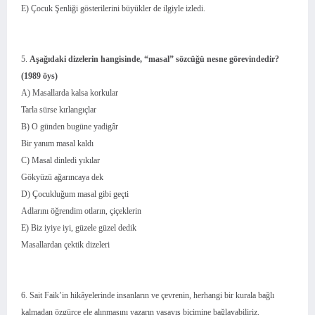
E) Çocuk Şenliği gösterilerini büyükler de ilgiyle izledi.
5.
Aşağıdaki dizelerin hangisinde, “masal” sözcüğü nesne görevindedir?
(1989 öys)
A) Masallarda kalsa korkular
Tarla sürse kırlangıçlar
B) O günden bugüne yadigâr
Bir yanım masal kaldı
C) Masal dinledi yıkılar
Gökyüzü ağarıncaya dek
D) Çocukluğum masal gibi geçti
Adlarını öğrendim otların, çiçeklerin
E) Biz iyiye iyi, güzele güzel dedik
Masallardan çektik dizeleri
6. Sait Faik’in hikâyelerinde insanların ve çevrenin, herhangi bir kurala bağlı
kalmadan özgürce ele alınmasını yazarın yaşayış biçimine bağlayabiliriz.