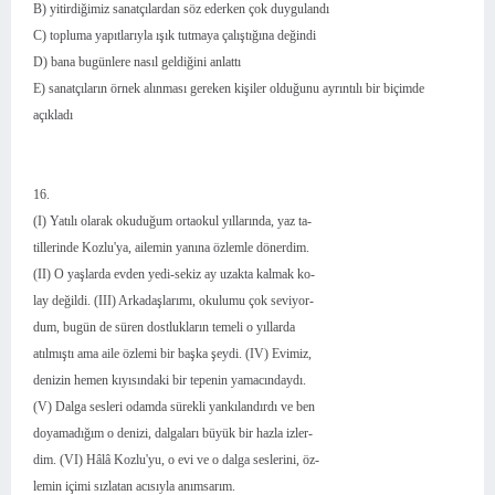
B) yitirdiğimiz sanatçılardan söz ederken çok duygulandı
C) topluma yapıtlarıyla ışık tutmaya çalıştığına değindi
D) bana bugünlere nasıl geldiğini anlattı
E) sanatçıların örnek alınması gereken kişiler olduğunu ayrıntılı bir biçimde
açıkladı
16.
(I) Yatılı olarak okuduğum ortaokul yıllarında, yaz ta-
tillerinde Kozlu'ya, ailemin yanına özlemle dönerdim.
(II) O yaşlarda evden yedi-sekiz ay uzakta kalmak ko-
lay değildi. (III) Arkadaşlarımı, okulumu çok seviyor-
dum, bugün de süren dostlukların temeli o yıllarda
atılmıştı ama aile özlemi bir başka şeydi. (IV) Evimiz,
denizin hemen kıyısındaki bir tepenin yamacındaydı.
(V) Dalga sesleri odamda sürekli yankılandırdı ve ben
doyamadığım o denizi, dalgaları büyük bir hazla izler-
dim. (VI) Hâlâ Kozlu'yu, o evi ve o dalga seslerini, öz-
lemin içimi sızlatan acısıyla anımsarım.