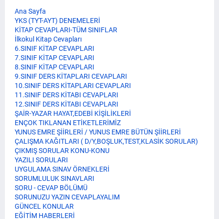
Ana Sayfa
YKS (TYT-AYT) DENEMELERİ
KİTAP CEVAPLARI-TÜM SINIFLAR
İlkokul Kitap Cevapları
6.SINIF KİTAP CEVAPLARI
7.SINIF KİTAP CEVAPLARI
8.SINIF KİTAP CEVAPLARI
9.SINIF DERS KİTAPLARI CEVAPLARI
10.SINIF DERS KİTAPLARI CEVAPLARI
11.SINIF DERS KİTABI CEVAPLARI
12.SINIF DERS KİTABI CEVAPLARI
ŞAİR-YAZAR HAYAT,EDEBİ KİŞİLİKLERİ
ENÇOK TIKLANAN ETİKETLERİMİZ
YUNUS EMRE ŞİİRLERİ / YUNUS EMRE BÜTÜN ŞİİRLERİ
ÇALIŞMA KAĞITLARI ( D/Y,BOŞLUK,TEST,KLASİK SORULAR)
ÇIKMIŞ SORULAR KONU-KONU
YAZILI SORULARI
UYGULAMA SINAV ÖRNEKLERİ
SORUMLULUK SINAVLARI
SORU - CEVAP BÖLÜMÜ
SORUNUZU YAZIN CEVAPLAYALIM
GÜNCEL KONULAR
EĞİTİM HABERLERİ