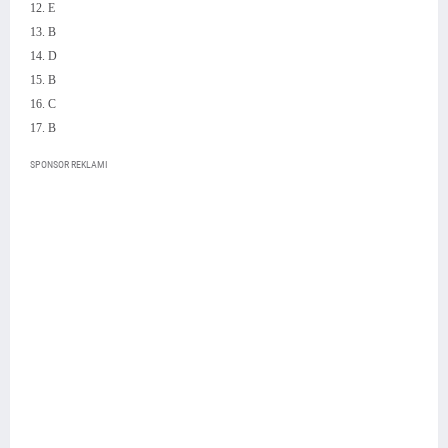
12. E
13. B
14. D
15. B
16. C
17. B
SPONSOR REKLAMI