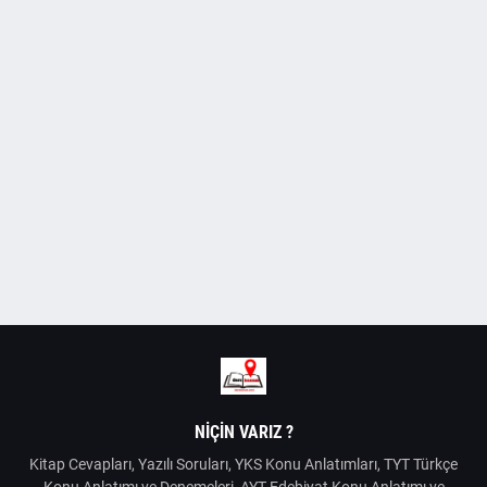
NIÇIN VARIZ ?
Kitap Cevapları, Yazılı Soruları, YKS Konu Anlatımları, TYT Türkçe
Konu Anlatımı ve Denemeleri, AYT Edebiyat Konu Anlatımı ve