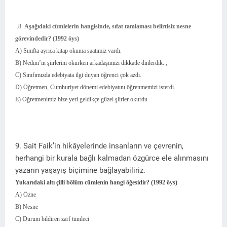
..8.
Aşağıdaki cümlelerin hangisinde, sıfat tamlaması belirtisiz nesne
görevindedir? (1992 öys)
A) Sınıfta ayrıca kitap okuma saatimiz vardı.
B) Nedim’in şiirlerini okurken arkadaşımızı dikkatle dinlerdik. ,
C) Sınıfımızda edebiyata ilgi duyan öğrenci çok azdı.
D) Öğretmen, Cumhuriyet dönemi edebiyatını öğrenmemizi isterdi.
E) Öğretmenimiz bize yeri geldikçe güzel şiirler okurdu.
9. Sait Faik’in hikâyelerinde insanların ve çevrenin,
herhangi bir kurala bağlı kalmadan özgürce ele alınmasını
yazarın yaşayış biçimine bağlayabiliriz.
Yukarıdaki altı çilli bölüm cümlenin hangi öğesidir? (1992 öys)
A) Özne
B) Nesne
C) Durum bildiren zarf tümleci