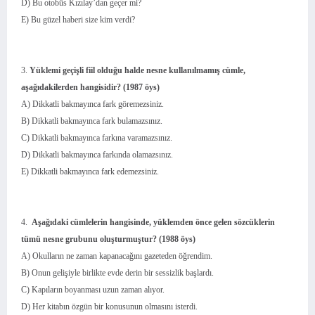
D) Bu otobüs Kızılay’dan geçer mi?
E) Bu güzel haberi size kim verdi?
3.
Yüklemi geçişli fiil olduğu halde nesne kullanılmamış cümle,
aşağıdakilerden hangisidir? (1987 öys)
A) Dikkatli bakmayınca fark göremezsiniz.
B) Dikkatli bakmayınca fark bulamazsınız.
C) Dikkatli bakmayınca farkına varamazsınız.
D) Dikkatli bakmayınca farkında olamazsınız.
E) Dikkatli bakmayınca fark edemezsiniz.
4.
Aşağıdaki cümlelerin hangisinde, yüklemden önce gelen sözcüklerin
tümü nesne grubunu oluşturmuştur? (1988 öys)
A) Okulların ne zaman kapanacağını gazeteden öğrendim.
B) Onun gelişiyle birlikte evde derin bir sessizlik başlardı.
C) Kapıların boyanması uzun zaman alıyor.
D) Her kitabın özgün bir konusunun olmasını isterdi.