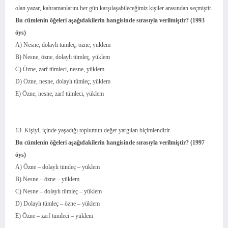
olan yazar, kahramanlarını her gün karşılaşabileceğimiz kişiler arasından seçmiştir.
Bu cümlenin öğeleri aşağıdakilerin hangisinde sırasıyla verilmiştir? (1993
öys)
A) Nesne, dolaylı tümleç, özne, yüklem
B) Nesne, özne, dolaylı tümleç, yüklem
C) Özne, zarf tümleci, nesne, yüklem
D) Özne, nesne, dolaylı tümleç, yüklem
E) Özne, nesne, zarf tümleci, yüklem
13. Kişiyi, içinde yaşadığı toplumun değer yargılan biçimlendirir.
Bu cümlenin öğeleri aşağıdakilerin hangisinde sırasıyla verilmiştir? (1997
öys)
A) Özne – dolaylı tümleç – yüklem
B) Nesne – özne – yüklem
C) Nesne – dolaylı tümleç – yüklem
D) Dolaylı tümleç – özne – yüklem
E) Özne – zarf tümleci – yüklem