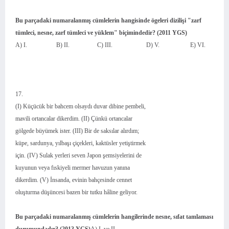
Bu parçadaki numaralanmış cümlelerin hangisinde ögeleri dizilişi "zarf
tümleci, nesne, zarf tümleci ve yüklem" biçimindedir? (2011 YGS)
A) I. B) II. C) III. D) V. E) VI.
17.
(I) Küçücük bir bahcem olsaydı duvar dibine pembeli,
mavili ortancalar dikerdim. (II) Çünkü ortancalar
gölgede büyümek ister. (III) Bir de saksılar alırdım;
küpe, sardunya, yılbaşı çiçekleri, kaktüsler yetiştirmek
için. (IV) Sulak yerleri seven Japon şemsiyelerini de
kuyunun veya fıskiyeli mermer havuzun yanına
dikerdim. (V) İnsanda, evinin bahçesinde cennet
oluşturma düşüncesi bazen bir tutku hâline geliyor.
Bu parçadaki numaralanmış cümlelerin hangilerinde nesne, sıfat tamlaması