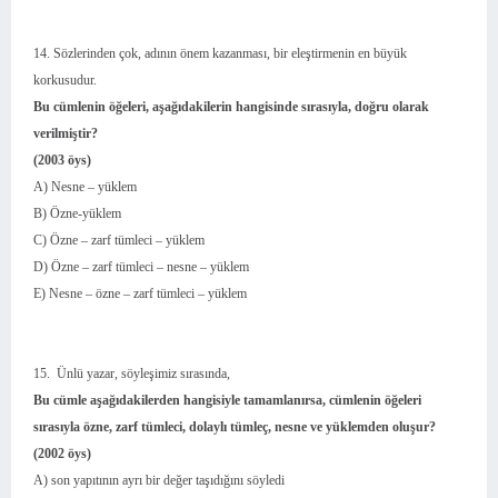
14. Sözlerinden çok, adının önem kazanması, bir eleştirmenin en büyük
korkusudur.
Bu cümlenin öğeleri, aşağıdakilerin hangisinde sırasıyla, doğru olarak
verilmiştir?
(2003 öys)
A) Nesne – yüklem
B) Özne-yüklem
C) Özne – zarf tümleci – yüklem
D) Özne – zarf tümleci – nesne – yüklem
E) Nesne – özne – zarf tümleci – yüklem
15. Ünlü yazar, söyleşimiz sırasında,
Bu cümle aşağıdakilerden hangisiyle tamamlanırsa, cümlenin öğeleri
sırasıyla özne, zarf tümleci, dolaylı tümleç, nesne ve yüklemden oluşur?
(2002 öys)
A) son yapıtının ayrı bir değer taşıdığını söyledi