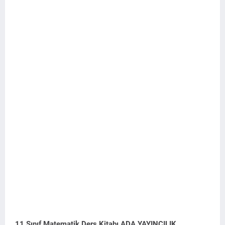
11.Sınıf Matematik Ders Kitabı ADA YAYINCILIK