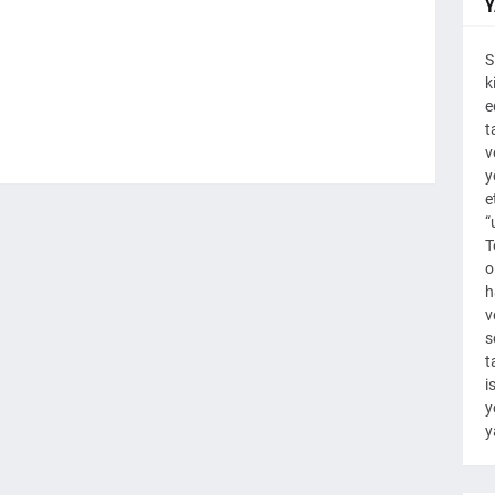
Y
S
k
e
t
v
y
e
“
T
o
h
v
s
t
i
y
y