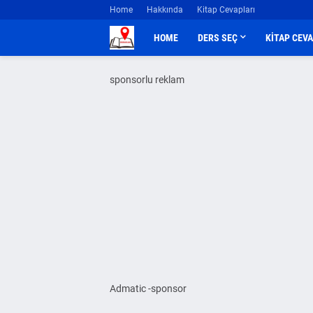
Home
Hakkında
Kitap Cevapları
HOME
DERS SEÇ
KİTAP CEV
sponsorlu reklam
Admatic -sponsor