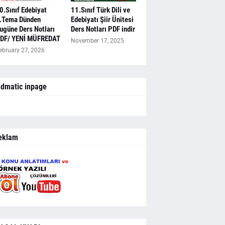
0.Sınıf Edebiyat
11.Sınıf Türk Dili ve
.Tema Dünden
Edebiyatı Şiir Ünitesi
ugüne Ders Notları
Ders Notları PDF indir
DF/ YENİ MÜFREDAT
November 17, 2025
ebruary 27, 2026
dmatic inpage
eklam