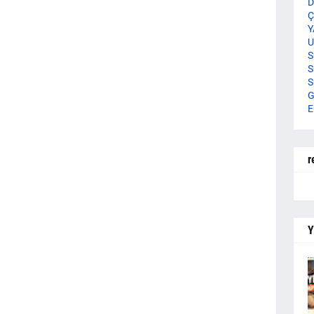
D
Ç
Y
U
S
S
S
G
E
r
Y