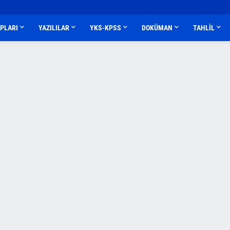
APLARI
YAZILILAR
YKS-KPSS
DOKÜMAN
TAHLİL