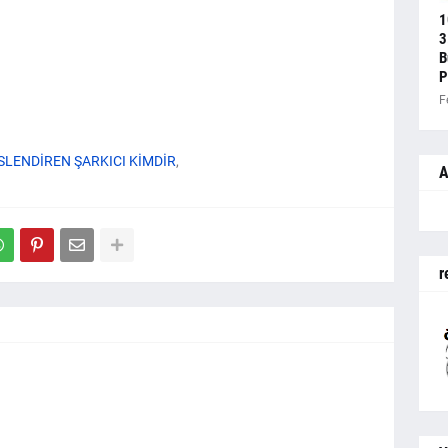
1
3
B
P
F
SLENDİREN ŞARKICI KİMDİR
A
r