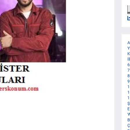
A
Y
K
İ
6
7
8
9
1
1
1
Ş
E
Y
B
Ç