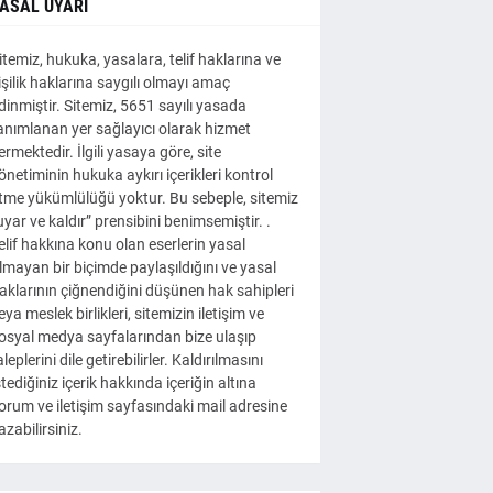
ASAL UYARI
itemiz, hukuka, yasalara, telif haklarına ve
işilik haklarına saygılı olmayı amaç
dinmiştir. Sitemiz, 5651 sayılı yasada
anımlanan yer sağlayıcı olarak hizmet
ermektedir. İlgili yasaya göre, site
önetiminin hukuka aykırı içerikleri kontrol
tme yükümlülüğü yoktur. Bu sebeple, sitemiz
uyar ve kaldır” prensibini benimsemiştir. .
elif hakkına konu olan eserlerin yasal
lmayan bir biçimde paylaşıldığını ve yasal
aklarının çiğnendiğini düşünen hak sahipleri
eya meslek birlikleri, sitemizin iletişim ve
osyal medya sayfalarından bize ulaşıp
aleplerini dile getirebilirler. Kaldırılmasını
stediğiniz içerik hakkında içeriğin altına
orum ve iletişim sayfasındaki mail adresine
azabilirsiniz.