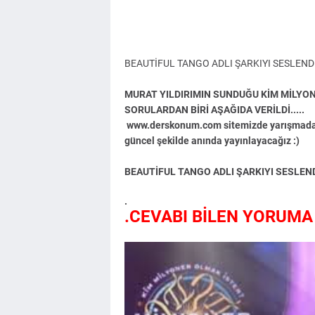
BEAUTİFUL TANGO ADLI ŞARKIYI SESLEND
MURAT YILDIRIMIN SUNDUĞU KİM MİLYON
SORULARDAN BİRİ AŞAĞIDA VERİLDİ.....
www.derskonum.com sitemizde yarışmada 
güncel şekilde anında yayınlayacağız :)
BEAUTİFUL TANGO ADLI ŞARKIYI SESLEND
.
.CEVABI BİLEN YORUMA