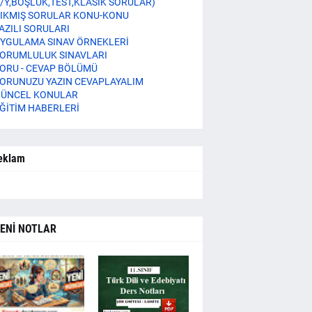
/Y,BOŞLUK,TEST,KLASİK SORULAR)
IKMIŞ SORULAR KONU-KONU
AZILI SORULARI
YGULAMA SINAV ÖRNEKLERİ
ORUMLULUK SINAVLARI
ORU - CEVAP BÖLÜMÜ
ORUNUZU YAZIN CEVAPLAYALIM
ÜNCEL KONULAR
ĞİTİM HABERLERİ
eklam
ENİ NOTLAR