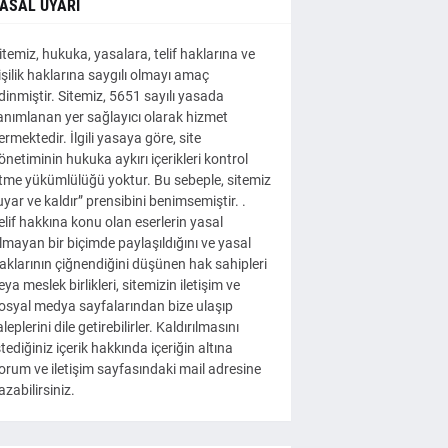
ASAL UYARI
itemiz, hukuka, yasalara, telif haklarına ve
işilik haklarına saygılı olmayı amaç
dinmiştir. Sitemiz, 5651 sayılı yasada
anımlanan yer sağlayıcı olarak hizmet
ermektedir. İlgili yasaya göre, site
önetiminin hukuka aykırı içerikleri kontrol
tme yükümlülüğü yoktur. Bu sebeple, sitemiz
uyar ve kaldır” prensibini benimsemiştir. .
elif hakkına konu olan eserlerin yasal
lmayan bir biçimde paylaşıldığını ve yasal
aklarının çiğnendiğini düşünen hak sahipleri
eya meslek birlikleri, sitemizin iletişim ve
osyal medya sayfalarından bize ulaşıp
aleplerini dile getirebilirler. Kaldırılmasını
stediğiniz içerik hakkında içeriğin altına
orum ve iletişim sayfasındaki mail adresine
azabilirsiniz.