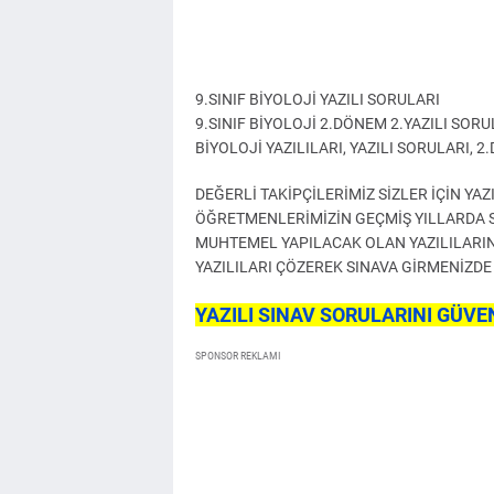
9.SINIF BİYOLOJİ YAZILI SORULARI
9.SINIF BİYOLOJİ 2.DÖNEM 2.YAZILI SORUL
BİYOLOJİ YAZILILARI, YAZILI SORULARI, 2
DEĞERLİ TAKİPÇİLERİMİZ SİZLER İÇİN YA
ÖĞRETMENLERİMİZİN GEÇMİŞ YILLARDA
MUHTEMEL YAPILACAK OLAN YAZILILARIN
YAZILILARI ÇÖZEREK SINAVA GİRMENİZDE
YAZILI SINAV SORULARINI GÜVEN
SPONSOR REKLAMI