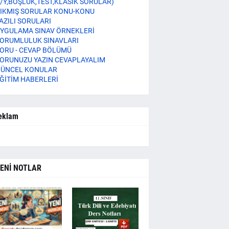
/Y,BOŞLUK,TEST,KLASİK SORULAR)
IKMIŞ SORULAR KONU-KONU
AZILI SORULARI
YGULAMA SINAV ÖRNEKLERİ
ORUMLULUK SINAVLARI
ORU - CEVAP BÖLÜMÜ
ORUNUZU YAZIN CEVAPLAYALIM
ÜNCEL KONULAR
ĞİTİM HABERLERİ
eklam
ENİ NOTLAR