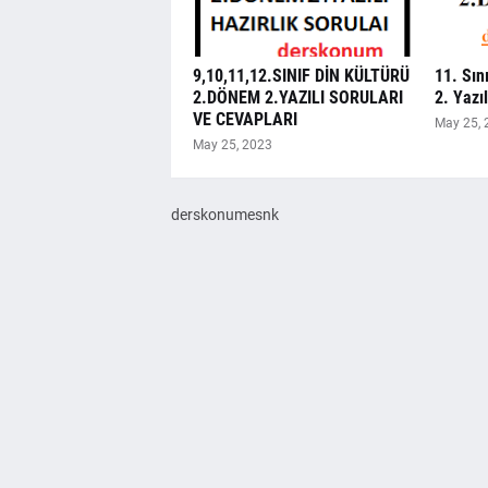
9,10,11,12.SINIF DİN KÜLTÜRÜ
11. Sın
2.DÖNEM 2.YAZILI SORULARI
2. Yazı
VE CEVAPLARI
May 25, 
May 25, 2023
derskonumesnk