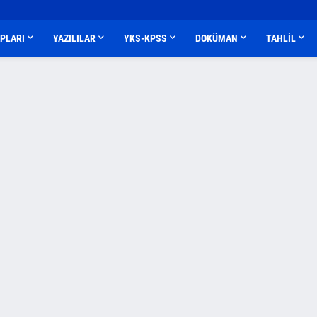
APLARI
YAZILILAR
YKS-KPSS
DOKÜMAN
TAHLİL