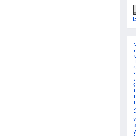
A
Y
K
İ
6
7
8
9
1
1
1
Ş
E
Y
B
Ç