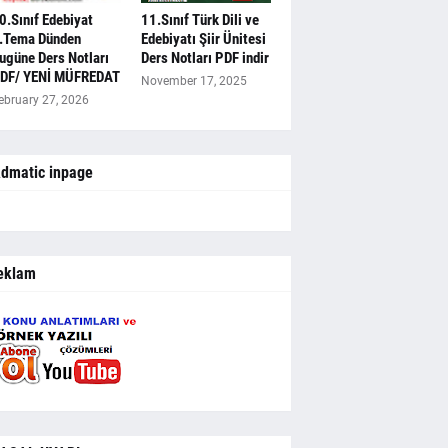
0.Sınıf Edebiyat
11.Sınıf Türk Dili ve
.Tema Dünden
Edebiyatı Şiir Ünitesi
ugüne Ders Notları
Ders Notları PDF indir
DF/ YENİ MÜFREDAT
November 17, 2025
ebruary 27, 2026
dmatic inpage
eklam