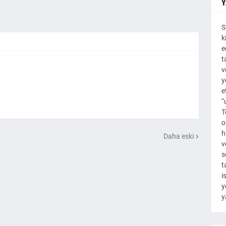
Y
S
k
e
t
v
y
e
“
T
o
h
Daha eski
v
s
t
i
y
y