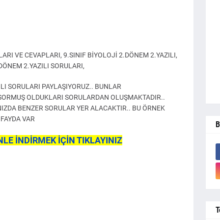
ARI VE CEVAPLARI, 9.SINIF BİYOLOJİ 2.DÖNEM 2.YAZILI,
.DÖNEM 2.YAZILI SORULARI,
ZILI SORULARI PAYLAŞIYORUZ.. BUNLAR
 SORMUŞ OLDUKLARI SORULARDAN OLUŞMAKTADIR..
IZDA BENZER SORULAR YER ALACAKTIR.. BU ÖRNEK
 FAYDA VAR
B
LE İNDİRMEK İÇİN TIKLAYINIZ
T