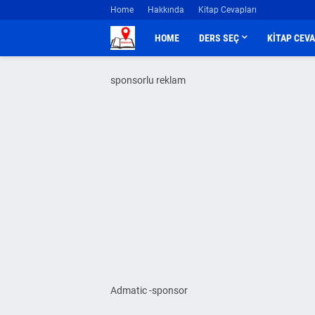
Home
Hakkında
Kitap Cevapları
HOME
DERS SEÇ
KİTAP CEV
sponsorlu reklam
Admatic -sponsor