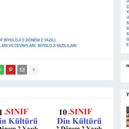
D
Ç
Y
U
S
S
S
G
IF BİYOLOJİ 2.DÖNEM 2.YAZILI
E
ULARI VE CEVAPLARI
BİYOLOJİ YAZILILARI
r
Y