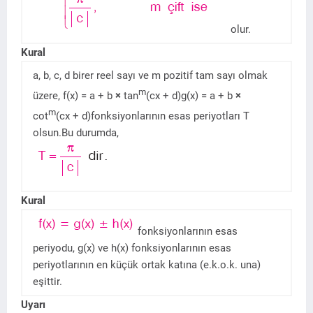
olur.
Kural
a, b, c, d birer reel sayı ve m pozitif tam sayı olmak
m
üzere, f(x) = a + b
×
tan
(cx + d)g(x) = a + b
×
m
cot
(cx + d)fonksiyonlarının esas periyotları T
olsun.Bu durumda,
Kural
fonksiyonlarının esas
periyodu, g(x) ve h(x) fonksiyonlarının esas
periyotlarının en küçük ortak katına (e.k.o.k. una)
eşittir.
Uyarı