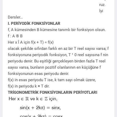
ruz.
İyi
Dersler…
I. PERİYODİK FONKSİYONLAR
f, A kümesinden B kümesine tanımlı bir fonksiyon olsun.
f : A ® B
Her x Î A için f(x + T) = f(x)
olacak şekilde sıfırdan farklı en az bir T reel sayısı varsa; f
fonksiyonuna periyodik fonksiyon, T ¹ 0 reel sayısına f nin
periyodu denir. Bu eşitliği gerçekleyen birden fazla T reel
sayısı varsa, bunların pozitif olanlarının en küçüğüne f
fonksiyonunun esas periyodu
denir.
f(x) in esas periyodu T ise, k tam sayı olmak üzere,
f(x) in periyodu k
×
T dir.
TRİGONOMETRİK FONKSİYONLARIN PERİYOTLARI