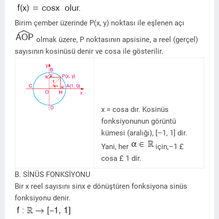
Birim çember üzerinde P(x, y) noktası ile eşlenen açı
olmak üzere, P noktasının apsisine, a reel (gerçel)
sayısının kosinüsü denir ve cosa ile gösterilir.
x = cosa dır. Kosinüs
fonksiyonunun görüntü
kümesi (aralığı), [–1, 1] dir.
Yani, her
için,–1 £
cosa £ 1 dir.
B. SİNÜS FONKSİYONU
Bir x reel sayısını sinx e dönüştüren fonksiyona sinüs
fonksiyonu denir.