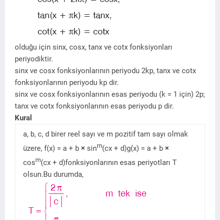
olduğu için sinx, cosx, tanx ve cotx fonksiyonları
periyodiktir.
sinx ve cosx fonksiyonlarının periyodu 2kp, tanx ve cotx
fonksiyonlarının periyodu kp dir.
sinx ve cosx fonksiyonlarının esas periyodu (k = 1 için) 2p;
tanx ve cotx fonksiyonlarının esas periyodu p dir.
Kural
a, b, c, d birer reel sayı ve m pozitif tam sayı olmak
m
üzere, f(x) = a + b
×
sin
(cx + d)g(x) = a + b
×
m
cos
(cx + d)fonksiyonlarının esas periyotları T
olsun.Bu durumda,