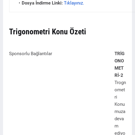
Dosya İndirme Linki:
Tıklayınız.
Trigonometri Konu Özeti
Sponsorlu Bağlantılar
TRİG
ONO
MET
Rİ-2
Trogn
omet
ri
Konu
muza
deva
m
ediyo