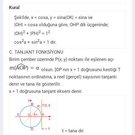
Kural
Şekilde, x = cosa, y = sina|OK| = sina ve
|OH| = cosa olduğuna göre, OHP dik üçgeninde;
2
2
2
|OH|
+ |PH|
= 1
2
2
cos
a + sin
a = 1 dir.
C. TANJANT FONKSİYONU
Birim çember üzerinde P(x, y) noktası ile eşlenen açı
olsun. [OP nın x = 1 doğrusunu kestiği T
noktasının ordinatına, a reel (gerçel) sayısının tanjantı
denir ve tana ile gösterilir.
x = 1 doğrusuna tanjant ekseni denir.
t = tana dır.