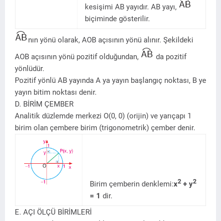
kesişimi AB yayıdır. AB yayı,
biçiminde gösterilir.
nın yönü olarak, AOB açısının yönü alınır. Şekildeki
AOB açısının yönü pozitif olduğundan,
da pozitif
yönlüdür.
Pozitif yönlü AB yayında A ya yayın başlangıç noktası, B ye
yayın bitim noktası denir.
D. BİRİM ÇEMBER
Analitik düzlemde merkezi O(0, 0) (orijin) ve yarıçapı 1
birim olan çembere birim (trigonometrik) çember denir.
2
2
Birim çemberin denklemi:
x
+ y
= 1
dir.
E. AÇI ÖLÇÜ BİRİMLERİ