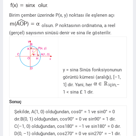
Birim çember üzerinde P(x, y) noktası ile eşlenen açı
olsun. P noktasının ordinatına, a reel
(gerçel) sayısının sinüsü denir ve sina ile gösterilir.
y = sina
Sinüs fonksiyonunun
görüntü kümesi (aralığı), [–1,
1] dir. Yani, her
için,–
1 < sina £ 1 dir.
Sonuç
Şekilde, A(1, 0) olduğundan, cos0° = 1 ve sin0° = 0
dır.B(0, 1) olduğundan, cos90° = 0 ve sin90° = 1 dir.
C(–1, 0) olduğundan, cos180° = –1 ve sin180° = 0 dır.
D(0, –1) olduğundan, cos270° = 0 ve sin270° = –1 dir.