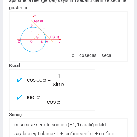
apsisine, a reel (gerçel) sayısının sekantı denir ve seca ile
gösterilir.
c = cosecas = seca
Kural
Sonuç
cosecx ve secx in sonucu (–1, 1) aralığındaki
2
2
2
sayılara eşit olamaz.1 + tan
x = sec
x1 + cot
x =