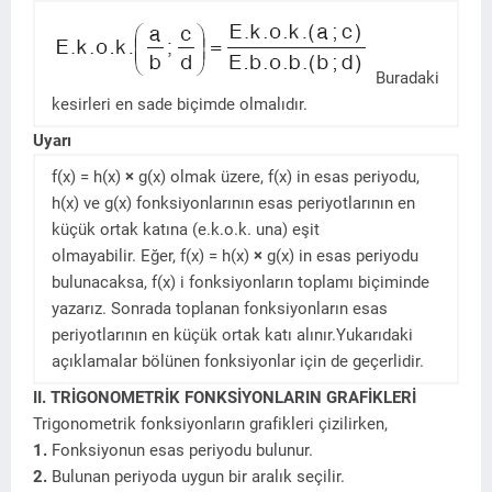
Buradaki
kesirleri en sade biçimde olmalıdır.
Uyarı
f(x) = h(x)
×
g(x) olmak üzere, f(x) in esas periyodu,
h(x) ve g(x) fonksiyonlarının esas periyotlarının en
küçük ortak katına (e.k.o.k. una) eşit
olmayabilir. Eğer, f(x) = h(x)
×
g(x) in esas periyodu
bulunacaksa, f(x) i fonksiyonların toplamı biçiminde
yazarız. Sonrada toplanan fonksiyonların esas
periyotlarının en küçük ortak katı alınır.Yukarıdaki
açıklamalar bölünen fonksiyonlar için de geçerlidir.
II. TRİGONOMETRİK FONKSİYONLARIN GRAFİKLERİ
Trigonometrik fonksiyonların grafikleri çizilirken,
1.
Fonksiyonun esas periyodu bulunur.
2.
Bulunan periyoda uygun bir aralık seçilir.