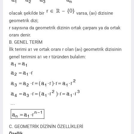
olacak şekilde bir
varsa, (a
) dizisine
n
geometrik dizi;
r sayısına da geometrik dizinin ortak çarpanı ya da ortak
oranı denir.
B. GENEL TERİM
İlk terimi a
ve ortak oranı r olan (a
) geometrik dizisinin
1
n
genel terimini a
ve r türünden bulalım:
1
C. GEOMETRİK DİZİNİN ÖZELLİKLERİ
Özellik