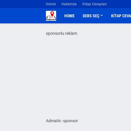
Home
Hakkında
Kitap Cevapları
HOME
DERS SEÇ
KİTAP CEV
sponsorlu reklam
Admatic -sponsor