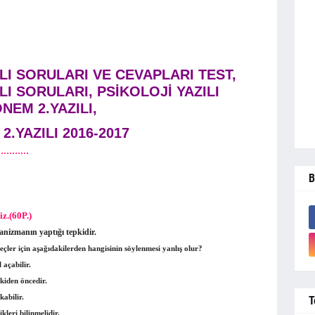
LI SORULARI VE CEVAPLARI TEST,
LI SORULARI, PSİKOLOJİ YAZILI
NEM 2.YAZILI,
.YAZILI 2016-2017
……………
B
iz.(60P.)
ganizmanın yaptığı tepkidir.
eçler için aşağıdakilerden hangisinin söylenmesi yanlış olur?
 açabilir.
pkiden öncedir.
kabilir.
T
kleri bilinmelidir.