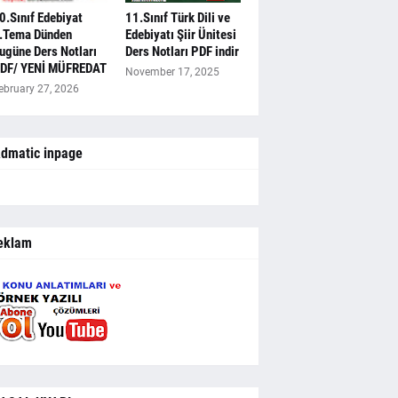
0.Sınıf Edebiyat
11.Sınıf Türk Dili ve
.Tema Dünden
Edebiyatı Şiir Ünitesi
ugüne Ders Notları
Ders Notları PDF indir
DF/ YENİ MÜFREDAT
November 17, 2025
ebruary 27, 2026
dmatic inpage
eklam