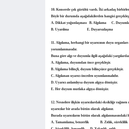
10.
Konserde çok gürültü vardı. İki arkadaş birbirler
Böyle bir durumda aşağıdakilerden hangisi gerçekl
A. Dikkat yoğunlaşması B. Algılama C. Duyuml
B. Uyarılma E. Duyarsızlaşma
11.
Algılama, herhangi bir uyarıcının duyu organları ta
yorumlanmasıdır.
Buna göre algı ve duyumla ilgili aşağıdaki yargılardan
A. Algılama, duyumdan önce gerçekleşir.
B. Algılama bilinçli, duyum bilinçsizce gerçekleşir.
C. Algılanan uyarıcı önceden uyumlanmalıdır.
D. Uyarıcı anlamlıysa duyum algıya dönüşür.
E. Her duyum mutlaka algıya dönüşür.
12.
Nesnelere ilişkin uyarıcılardaki eksikliğe rağmen n
uyarıcılar bir arada bütün olarak algılanır.
Burada uyarıcıların bütün olarak algılanmasındaki han
A. Tamamlama, benzerlik B. Zıtlık, sürekl
C. Süreklilik, benzerlik D. Yakınlık, zıtlık