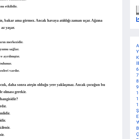
ı etkilidir.
cin, bakar ama görmez. Ancak havaya atıldığı zaman uçar. Ağzına
 az yaşar.
ların merkezidir.
A
uyumu sağlar.
Y
e ayrılmıştır.
K
İ
 bulunur.
6
ezleri vardır.
7
8
ocuk, daha sonra ateşin olduğu yere yaklaşmaz. Ancak çocuğun bu
9
e olması gerekir.
1
1
hangisidir?
1
rdır.
Ş
mlidir.
E
dir.
Y
ilenir.
B
Ç
ir.