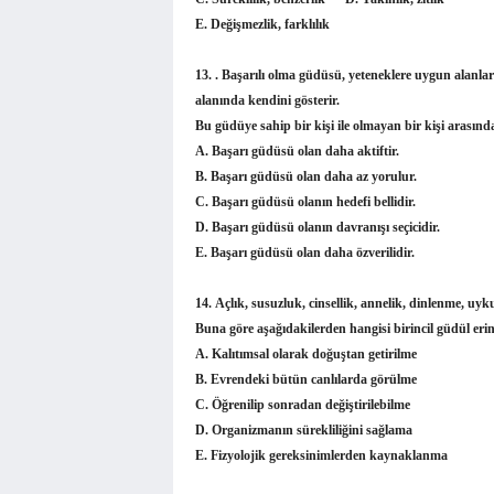
E. Değişmezlik, farklılık
13. .
Başarılı olma güdüsü, yeteneklere uygun alanlar
alanında kendini gösterir.
Bu güdüye sahip bir kişi ile olmayan bir kişi arasın
A. Başarı güdüsü olan daha aktiftir.
B. Başarı güdüsü olan daha az yorulur.
C. Başarı güdüsü olanın hedefi bellidir.
D. Başarı güdüsü olanın davranışı seçicidir.
E. Başarı güdüsü olan daha özverilidir.
14.
Açlık, susuzluk, cinsellik, annelik, dinlenme, uyku 
Buna göre aşağıdakilerden hangisi birincil güdül erin 
A. Kalıtımsal olarak doğuştan getirilme
B. Evrendeki bütün canlılarda görülme
C. Öğrenilip sonradan değiştirilebilme
D. Organizmanın sürekliliğini sağlama
E. Fizyolojik gereksinimlerden kaynaklanma