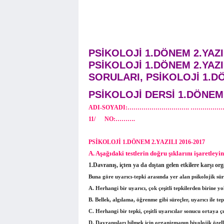
PSİKOLOJİ 1.DÖNEM 2.YAZI
PSİKOLOJİ 1.DÖNEM 2.YAZI
SORULARI, PSİKOLOJİ 1.DÖ
PSİKOLOJİ DERSİ 1.DÖNEM 2
ADI-SOYADI:…………………………. …………
11/ NO:……….
PSİKOLOJİ 1.DÖNEM 2.YAZILI 2016-2017
A. Aşağıdaki testlerin doğru şıklarını işaretleyin
1.
Davranış, içten ya da dıştan gelen etkilere karşı or
Buna göre uyarıcı-tepki arasında yer alan psikolojik sür
A. Herhangi bir uyarıcı, çok çeşitli tepkilerden birine yol
B. Bellek, algılama, öğrenme gibi süreçler, uyarıcı ile te
C. Herhangi bir tepki, çeşitli uyarıcılar sonucu ortaya çı
D. Davranışları bilmek için organizmanın biyolojik özelli