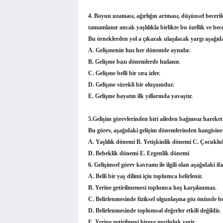
4.
Boyun uzaması, ağırlığın artması, düşünsel becerile
tamamlanır ancak yaşlılıkla birlikte bu özellik ve bece
Bu örneklerden yol a çıkarak ulaşılacak yargı aşağıda
A. Gelişmenin hızı her dönemde aynıdır.
B. Gelişme bazı dönemlerde hızlanır.
C. Gelişme belli bir sıra izler.
D. Gelişme sürekli bir oluşumdur.
E. Gelişme hayatın ilk yıllarında yavaştır.
5.
Gelişim görevlerinden biri aileden bağımsız hareket
Bu görev, aşağıdaki gelişim dönemlerinden hangisine 
A. Yaşlılık dönemi B. Yetişkinlik dönemi C. Çocukl
D. Bebeklik dönemi E. Ergenlik dönemi
6. Gelişimsel görev kavramı ile ilgili olan aşağıdaki if
A. Belli bir yaş dilimi için toplumca belirlenir.
B. Yerine getirilmemesi toplumca hoş karşılanmaz.
C. Belirlenmesinde fiziksel olgunlaşma göz önünde 
D. Belirlenmesinde toplumsal değerler etkili değildir.
E. Yerine getirilmesi bireye mutluluk verir.