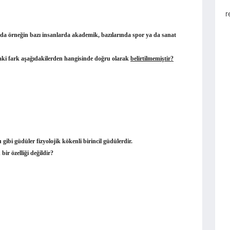
r
da örneğin bazı insanlarda akademik, bazıla­rında spor ya da sanat
daki fark aşağıdakilerden hangisinde doğru olarak
belirtilmemiştir?
gibi güdüler fizyolojik kökenli birincil güdü­lerdir.
bir özelliği değildir?