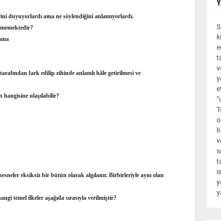
Y
ini duyuyorlardı ama ne söylendiğini anlamıyor­lardı.
S
eşmemektedir?
k
ama
e
t
v
rafından fark edilip zihinde anlamlı hâle ge­tirilmesi ve
y
e
 hangisine ulaşılabilir?
“
T
o
h
v
s
t
i
esneler eksiksiz bir bütün olarak algılanır. Birbirleriyle aynı olan
y
y
gi temel ilkeler aşağıda sırasıyla verilmiştir?
ilik