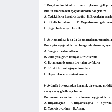
7
. Bireylerin kimlik oluşturma süreçlerini engelleyen 
Bunun temel nedeni aşağıdakilerden hangisidir?
A. Yetişkinlerin hoşgörüsüzlüğü B. Ergenlerin aş
C. Kimlik bunalımı D. Organizmanın gelişmem
E. Çağın hızla gelişen koşulları
8.
Aşırı uyarılma, iç ya da dış uyarıcıların, organizm
Buna göre aşağıdakilerden hangisinin durumu, aşırı u
A. Aya giden astronotların
B. Uzun yola giden kamyon sürücülerinin
C. Batan gemide uzun süre kalan tayfal
D. Sürekli bir yeri ağrıyan insanların
E. Hapsedilen savaş tutsaklarının
9.
Aydınlık bir ortamdan karanlık bir ortama girildiği
yavaş yavaş görülmeye başlanır.
Bu durumu en iyi ifade eden kavram aşağıdakilerden
A. Duyarlılaşma B. Duyarsızlaşma 
D. Yetersiz uyarılma E. Alışma