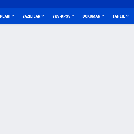
APLARI
YAZILILAR
YKS-KPSS
DOKÜMAN
TAHLİL