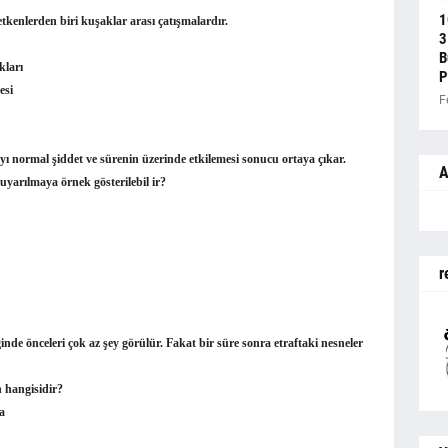
1
etkenlerden biri kuşaklar arası çatışmalardır.
3
B
ırılıkları
P
esi
F
ayı normal şiddet ve sürenin üzerinde etkileme­si sonucu ortaya çıkar.
A
yarılmaya örnek gösterilebil ir?
arın
r
nde önceleri çok az şey görülür. Fakat bir sü­re sonra etraftaki nesneler
 hangisidir?
C. Uyarılma