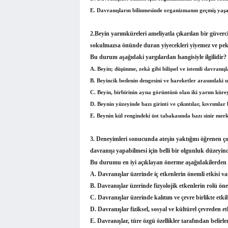
E. Davranışların bilinmesinde organizmanın geçmiş yaşam
2.
Beyin yarımküreleri ameliyatla çıkarılan bir güver
sokulmazsa önünde duran yiyecekleri yiyemez ve pek
Bu durum aşağıdaki yargılardan hangisiyle ilgilidir?
A. Beyin; düşünme, zekâ gibi bilişsel ve istemli davranış
B. Beyincik bedenin dengesini ve hareketler arasındaki 
C. Beyin, birbirinin ayna görüntüsü olan iki yarım kürey
D. Beynin yüzeyinde bazı girinti ve çıkıntılar, kıvrımlar
E. Beynin kül rengindeki üst tabakasında bazı sinir merk
3.
Deneyimleri sonucunda ateşin yaktığını öğrenen ç
davranışı yapabilmesi için belli bir olgunluk düzeyind
Bu durumu en iyi açıklayan önerme aşağıdakilerden 
A. Davranışlar üzerinde iç etkenlerin önemli etkisi va
B. Davranışlar üzerinde fizyolojik etkenlerin rolü öne
C. Davranışlar üzerinde kalıtım ve çevre birlikte etkili
D. Davranışlar fiziksel, sosyal ve kültürel çevreden etk
E. Davranışlar, türe özgü özellikler tarafından belirlen