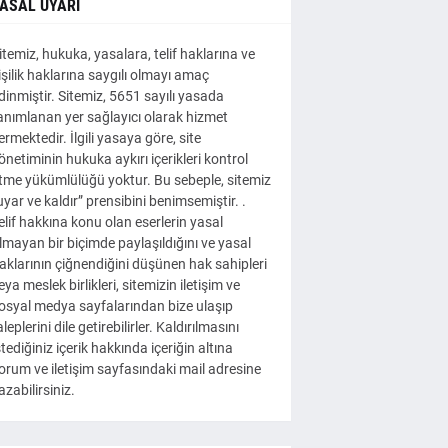
ASAL UYARI
itemiz, hukuka, yasalara, telif haklarına ve
işilik haklarına saygılı olmayı amaç
dinmiştir. Sitemiz, 5651 sayılı yasada
anımlanan yer sağlayıcı olarak hizmet
ermektedir. İlgili yasaya göre, site
önetiminin hukuka aykırı içerikleri kontrol
tme yükümlülüğü yoktur. Bu sebeple, sitemiz
uyar ve kaldır” prensibini benimsemiştir. .
elif hakkına konu olan eserlerin yasal
lmayan bir biçimde paylaşıldığını ve yasal
aklarının çiğnendiğini düşünen hak sahipleri
eya meslek birlikleri, sitemizin iletişim ve
osyal medya sayfalarından bize ulaşıp
aleplerini dile getirebilirler. Kaldırılmasını
stediğiniz içerik hakkında içeriğin altına
orum ve iletişim sayfasındaki mail adresine
azabilirsiniz.