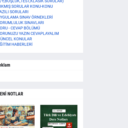
/Y,BOŞLUK,TEST,KLASİK SORULAR)
IKMIŞ SORULAR KONU-KONU
AZILI SORULARI
YGULAMA SINAV ÖRNEKLERİ
ORUMLULUK SINAVLARI
ORU - CEVAP BÖLÜMÜ
ORUNUZU YAZIN CEVAPLAYALIM
ÜNCEL KONULAR
ĞİTİM HABERLERİ
eklam
ENİ NOTLAR