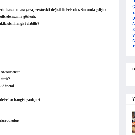
D
Ç
rin kazanılması yavaş ve sürekli değişikliklerle olur. Sonunda gelişim
Y
rilerde azalma göz­lenir.
U
kilerden hangisi olabilir?
S
S
S
G
E
r
 edebilmektir.
aittir?
uk dönemi
Y
adelerden hangisi yanlıştır?
bulundurulur.