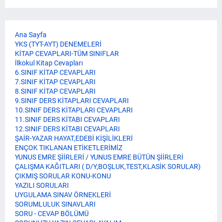
Ana Sayfa
YKS (TYT-AYT) DENEMELERİ
KİTAP CEVAPLARI-TÜM SINIFLAR
İlkokul Kitap Cevapları
6.SINIF KİTAP CEVAPLARI
7.SINIF KİTAP CEVAPLARI
8.SINIF KİTAP CEVAPLARI
9.SINIF DERS KİTAPLARI CEVAPLARI
10.SINIF DERS KİTAPLARI CEVAPLARI
11.SINIF DERS KİTABI CEVAPLARI
12.SINIF DERS KİTABI CEVAPLARI
ŞAİR-YAZAR HAYAT,EDEBİ KİŞİLİKLERİ
ENÇOK TIKLANAN ETİKETLERİMİZ
YUNUS EMRE ŞİİRLERİ / YUNUS EMRE BÜTÜN ŞİİRLERİ
ÇALIŞMA KAĞITLARI ( D/Y,BOŞLUK,TEST,KLASİK SORULAR)
ÇIKMIŞ SORULAR KONU-KONU
YAZILI SORULARI
UYGULAMA SINAV ÖRNEKLERİ
SORUMLULUK SINAVLARI
SORU - CEVAP BÖLÜMÜ