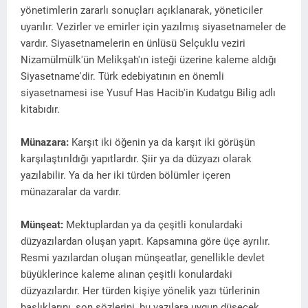
yönetimlerin zararlı sonuçları açıklanarak, yöneticiler
uyarılır. Vezirler ve emirler için yazılmış siyasetnameler de
vardır. Siyasetnamelerin en ünlüsü Selçuklu veziri
Nizamülmülk'ün Melikşah'ın isteği üzerine kaleme aldığı
Siyasetname'dir. Türk edebiyatının en önemli
siyasetnamesi ise Yusuf Has Hacib'in Kudatgu Bilig adlı
kitabıdır.
Münazara:
Karşıt iki öğenin ya da karşıt iki görüşün
karşılaştırıldığı yapıtlardır. Şiir ya da düzyazı olarak
yazılabilir. Ya da her iki türden bölümler içeren
münazaralar da vardır.
Münşeat:
Mektuplardan ya da çeşitli konulardaki
düzyazılardan oluşan yapıt. Kapsamına göre üçe ayrılır.
Resmi yazılardan oluşan münşeatlar, genellikle devlet
büyüklerince kaleme alınan çeşitli konulardaki
düzyazılardır. Her türden kişiye yönelik yazı türlerinin
başlıklarını, son sözlerini, bu yazılara uygun düşecek