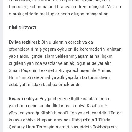
tümceleri, kullanmaları bir araya getiren münşeat. Ve son
olarak şairlerin mektuplarından oluşan münşeatlar.
DİNİ DÜZYAZI
:
Evliya tezkiresi:
Din ulularının gerçek ya da
efsaneleştirilmiş yaşam öyküleri ile kerametlerini anlatan
yapıtlardır. İçinde İslam velilerinin yaşamlarına ilişkin
bilgilerin yanında vaazlar ve ahlaki öğütler de yer alır.
Sinan Paşa'nın Tezkiretü'l-Evliya adlı eseri ile Ahmed
Hilmi'nin Ziyaret-i Evliya adlı yapıtları bu türün divan
edebiyatımızdaki başlıca örnekleridir.
Kısas-ı enbiya:
Peygamberlerle ilgili kıssaları içeren
yapıtların genel adıdır. İlk kısas-ı enbiya Kısai'nin 9.
yüzyılda yazdığı Kitabü Kısasi'l-Enbiya adlı eseridir. Türkçe
kısas-ı enbiya kitapları arasında Rabguzi'nin 1310'da
Çağatay Hanı Termaşir'in emiri Nasuriddin Tokboğa'nın