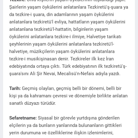
Şairlerin yaşam öykülerini anlatanlara Tezkiretü'ş-şuara ya
da tezkire-i şuara, din adamlarının yaşam öykülerini
anlatanlara tezkiretü'l evliya, hattatların yaşam öykülerini
anlatanlana tezkiretü'l-hattatin, bilginlerin yaşam
öykülerini anlatanlara tezkire-i ilmiye, Halvetiye tarikatı
şeyhlerinin yaşam öykülerini anlatanlara tezkiretü'l-
halvetiye, müzikçilerin yaşam öykülerini anlatanlara
tezkire-i musikişinasan denir. Tezkireler ilk kez İran
edebiyatında ortaya çıktı. Türk edebiyatının ilk tezkiretü'ş-
şuara'sını Ali Şir Nevai, Mecalisü'n-Nefais adıyla yazdı.
Tarih:
Geçmiş olayları, geçmiş belli bir dönemi, belli bir
kişi ya da kahramanı çevresi ve dönemiyle birlikte anlatan
sanatlı düzyazı türüdür.
Sefaretname:
Siyasal bir görevle yurtdışına gönderilen
elçilerin ya da bunların yanlarında bulunanların gittikleri
yerin durumuna ve özelliklerine ilişkin izlenimlerini,