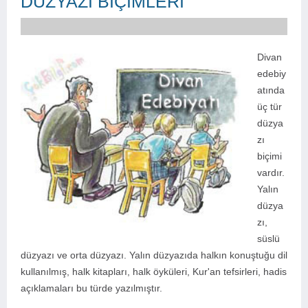
DÜZYAZI BİÇİMLERİ
Divan
edebiy
atında
üç tür
düzya
zı
biçimi
vardır.
Yalın
düzya
zı,
süslü
düzyazı ve orta düzyazı. Yalın düzyazıda halkın konuştuğu dil
kullanılmış, halk kitapları, halk öyküleri, Kur'an tefsirleri, hadis
açıklamaları bu türde yazılmıştır.