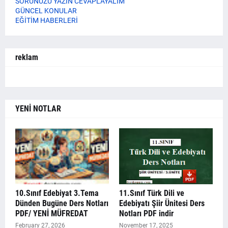
SORUNUZU YAZIN CEVAPLAYALIM
GÜNCEL KONULAR
EĞİTİM HABERLERİ
reklam
YENİ NOTLAR
10.Sınıf Edebiyat 3.Tema
11.Sınıf Türk Dili ve
Dünden Bugüne Ders Notları
Edebiyatı Şiir Ünitesi Ders
PDF/ YENİ MÜFREDAT
Notları PDF indir
February 27, 2026
November 17, 2025