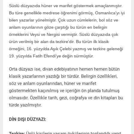
Süslü düzyazıda hüner ve marifet göstermek amaçlanmıştır.
Bu türe genellikle medrese öğrenimi görmüş, Osmanlıca'yı iyi
bilen yazarlar yönelmiştir. Çok uzun cümlelerin, bol söz ve
anlam oyunlarının göze çarptığı bu türün en belirgin
örneklerini Veysi ve Nergisi vermiştir. Süslü düzyazıda çok
ürün verilmiş bir alan da tezkire'dir. Bu türün ilk klasik
örneğini, 16. yüzyılda Aşık Çelebi yazmış ve tezkire geleneği
19. yüzyılda Fatih Efendi'ye değin sürmüştür.
Orta düzyazı ise, divan edebiyatının hemen hemen bütün
klasik yazarlarının yazdığı bir türdür. Belirgin özellikleri,
söz ve anlam oyunlarından, hüner ve marifet
göstermekten kaçınılmış ve içeriğin ön planda tutulmuş
olmasıdır. Özellikle tarih, gezi, coğrafya ve din kitapları bu
türde yazılmıştır.
DİN DIŞI DÜZYAZI:
Tezkire:
Ünlü kişilerin yaşam öykülerinin toplandığı yapıt.