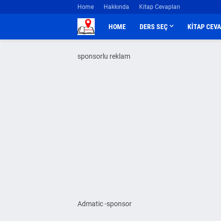
Home
Hakkında
Kitap Cevapları
HOME
DERS SEÇ
KİTAP CEV
sponsorlu reklam
Admatic -sponsor