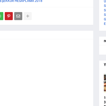
TEŞEKKÜR HESAPLAMA 2018
U
S
S
S
G
E
r
Y
1
3