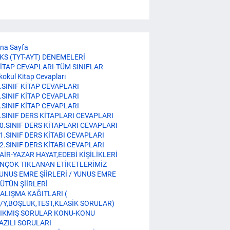
na Sayfa
KS (TYT-AYT) DENEMELERİ
İTAP CEVAPLARI-TÜM SINIFLAR
lkokul Kitap Cevapları
.SINIF KİTAP CEVAPLARI
.SINIF KİTAP CEVAPLARI
.SINIF KİTAP CEVAPLARI
.SINIF DERS KİTAPLARI CEVAPLARI
0.SINIF DERS KİTAPLARI CEVAPLARI
1.SINIF DERS KİTABI CEVAPLARI
2.SINIF DERS KİTABI CEVAPLARI
AİR-YAZAR HAYAT,EDEBİ KİŞİLİKLERİ
NÇOK TIKLANAN ETİKETLERİMİZ
UNUS EMRE ŞİİRLERİ / YUNUS EMRE
ÜTÜN ŞİİRLERİ
ALIŞMA KAĞITLARI (
/Y,BOŞLUK,TEST,KLASİK SORULAR)
IKMIŞ SORULAR KONU-KONU
AZILI SORULARI