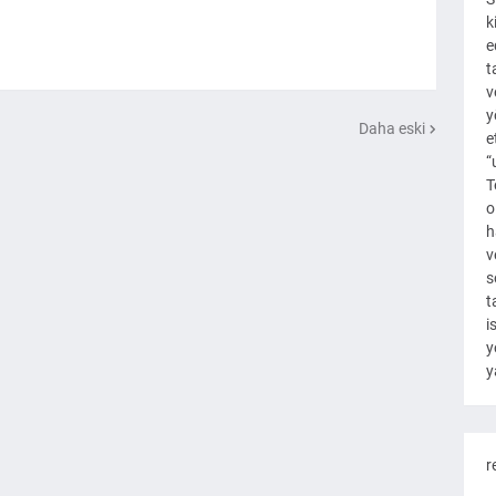
k
e
t
v
y
Daha eski
e
“
T
o
h
v
s
t
i
y
y
r