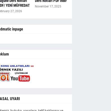
ugüne Ders Notları
Ders Notları PDF indir
DF/ YENİ MÜFREDAT
November 17, 2025
ebruary 27, 2026
dmatic inpage
eklam
ASAL UYARI
itemiz, hukuka, yasalara, telif haklarına ve