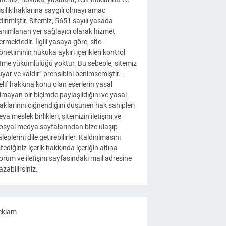
işilik haklarına saygılı olmayı amaç
dinmiştir. Sitemiz, 5651 sayılı yasada
anımlanan yer sağlayıcı olarak hizmet
ermektedir. İlgili yasaya göre, site
önetiminin hukuka aykırı içerikleri kontrol
tme yükümlülüğü yoktur. Bu sebeple, sitemiz
uyar ve kaldır” prensibini benimsemiştir. .
elif hakkına konu olan eserlerin yasal
lmayan bir biçimde paylaşıldığını ve yasal
aklarının çiğnendiğini düşünen hak sahipleri
eya meslek birlikleri, sitemizin iletişim ve
osyal medya sayfalarından bize ulaşıp
aleplerini dile getirebilirler. Kaldırılmasını
stediğiniz içerik hakkında içeriğin altına
orum ve iletişim sayfasındaki mail adresine
azabilirsiniz.
eklam