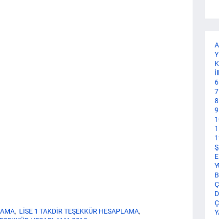
A
Y
K
İ
6
7
8
9
1
1
1
Ş
E
Y
B
Ç
D
Ç
LAMA
LİSE 1 TAKDİR TEŞEKKÜR HESAPLAMA
Y