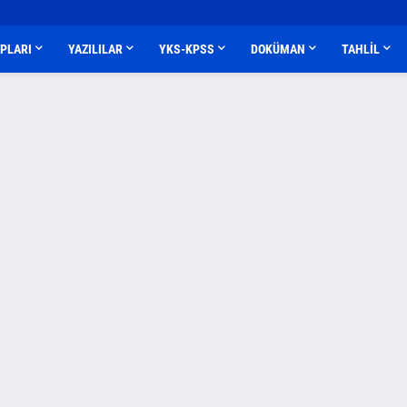
APLARI
YAZILILAR
YKS-KPSS
DOKÜMAN
TAHLİL