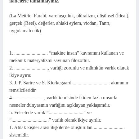
ifadelerle tamamlayınız.
(La Mettrie, Farabi, varoluşçuluk, plüralizm, düşünsel (İdeal),
gerçek (Reel), değerler, ahlaki eylem, vicdan, Tanrı,
uygulamalı etik)
1. ........................... “makine insan” kavramını kullanan ve
mekanik materyalizmi savunan filozoftur.
2. ..........................., varlığı zorunlu ve mümkün varlık olarak
ikiye ayırır.
3. J. P. Sartre ve S. Kierkegaard .............................. akımının
temsilcileridir.
4. ........................, varlık teorisinde ikiden fazla unsurla
nesneler dünyasının varlığını açıklayan yaklaşımdır.
5. Felsefede varlık “............................” ve
“..............................” varlık olarak ikiye ayrılır.
1. Ahlak kişiler arası ilişkilerde oluşturulan .........................
sistemidir.