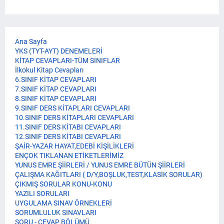
Ana Sayfa
YKS (TYT-AYT) DENEMELERİ
KİTAP CEVAPLARI-TÜM SINIFLAR
İlkokul Kitap Cevapları
6.SINIF KİTAP CEVAPLARI
7.SINIF KİTAP CEVAPLARI
8.SINIF KİTAP CEVAPLARI
9.SINIF DERS KİTAPLARI CEVAPLARI
10.SINIF DERS KİTAPLARI CEVAPLARI
11.SINIF DERS KİTABI CEVAPLARI
12.SINIF DERS KİTABI CEVAPLARI
ŞAİR-YAZAR HAYAT,EDEBİ KİŞİLİKLERİ
ENÇOK TIKLANAN ETİKETLERİMİZ
YUNUS EMRE ŞİİRLERİ / YUNUS EMRE BÜTÜN ŞİİRLERİ
ÇALIŞMA KAĞITLARI ( D/Y,BOŞLUK,TEST,KLASİK SORULAR)
ÇIKMIŞ SORULAR KONU-KONU
YAZILI SORULARI
UYGULAMA SINAV ÖRNEKLERİ
SORUMLULUK SINAVLARI
SORU - CEVAP BÖLÜMÜ