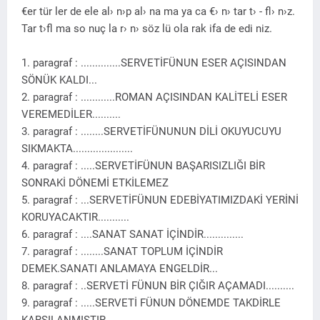
€er tür ler de ele al› n›p al› na ma ya ca €› n› tar t› - fl› n›z.
Tar t›fl ma so nuç la r› n› söz lü ola rak ifa de edi niz.
1. paragraf : ..............SERVETİFÜNUN ESER AÇISINDAN
SÖNÜK KALDI...
2. paragraf : ............ROMAN AÇISINDAN KALİTELİ ESER
VEREMEDİLER..........
3. paragraf : ........SERVETİFÜNUNUN DİLİ OKUYUCUYU
SIKMAKTA.....................
4. paragraf : .....SERVETİFÜNUN BAŞARISIZLIĞI BİR
SONRAKİ DÖNEMİ ETKİLEMEZ
5. paragraf : ...SERVETİFÜNUN EDEBİYATIMIZDAKİ YERİNİ
KORUYACAKTIR...........
6. paragraf : ....SANAT SANAT İÇİNDİR..............
7. paragraf : ........SANAT TOPLUM İÇİNDİR
DEMEK.SANATI ANLAMAYA ENGELDİR...
8. paragraf : ..SERVETİ FÜNUN BİR ÇIĞIR AÇAMADI..........
9. paragraf : .....SERVETİ FÜNUN DÖNEMDE TAKDİRLE