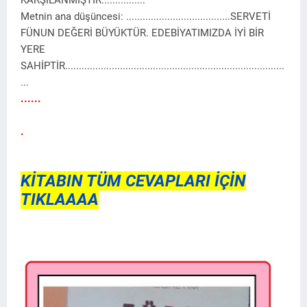
KARŞILANMIŞTIR................
Metnin ana düşüncesi: ......................................SERVETİ
FÜNUN DEĞERİ BÜYÜKTÜR. EDEBİYATIMIZDA İYİ BİR
YERE
SAHİPTİR................................................................................
...
......
.
KİTABIN TÜM CEVAPLARI İÇİN
TIKLAAAA