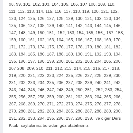
98, 99, 101, 102, 103, 104, 105, 106, 107 108, 109, 110,
111, 112, 113, 114, 115, 116, 117, 118, 119, 120, 121, 122,
123, 124, 125, 126, 127, 128, 129, 130, 131, 132, 133, 134,
135, 136, 137, 138, 139, 140, 141, 142, 143, 144, 145, 146,
147, 148, 149, 150, 151, 152, 153, 154, 155, 156,, 157, 158,
159, 160, 161, 162, 163, 164, 165, 166, 167, 168, 169, 170,
171, 172, 173, 174, 175, 176, 177, 178, 179, 180, 181, 182,
183, 184, 185, 186, 187, 188, 189, 190, 191, 192, 193, 194,
195, 196, 197, 198, 199, 200, 2
01, 202, 203, 204, 205, 206,
207 208, 209, 210, 211, 212, 213, 214, 215, 216, 217, 218,
219, 220, 221, 222, 223, 224, 225, 226, 227, 228, 229, 230,
231, 232, 233, 234, 235, 236, 237, 238, 239, 240, 241, 242,
243, 244, 245, 246, 247, 248, 249, 250, 251, 252, 253, 254,
255, 256, 257, 258, 259, 260, 261, 262, 263, 264, 265, 266,
267, 268, 269, 270, 271, 272, 273, 274, 275, 276, 277, 278,
279, 280, 281, 282, 283, 284, 285, 286, 287, 288, 289, 290,
291, 292, 293, 294, 295, 296, 297, 298, 299,
ve diğer Ders
Kitabı sayfalarına buradan göz atabilirsiniz.