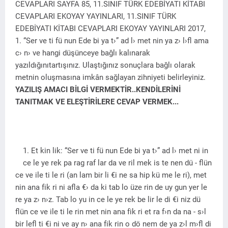
CEVAPLARI SAYFA 85, 11.SINIF TÜRK EDEBİYATI KİTABI
CEVAPLARI EKOYAY YAYINLARI, 11.SINIF TÜRK
EDEBİYATI KİTABI CEVAPLARI EKOYAY YAYINLARI 2017,
1. “Ser ve ti fü nun Ede bi ya t›” ad l› met nin ya z› l›fl ama
c› n› ve hangi düşünceye bağlı kalınarak
yazıldığınıtartışınız. Ulaştığınız sonuçlara bağlı olarak
metnin oluşmasına imkân sağlayan zihniyeti belirleyiniz.
YAZILIŞ AMACI BİLGİ VERMEKTİR..KENDİLERİNİ
TANITMAK VE ELEŞTİRİLERE CEVAP VERMEK...
1. Et kin lik: “Ser ve ti fü nun Ede bi ya t›” ad l› met ni in
ce le ye rek pa rag raf lar da ve ril mek is te nen dü - flün
ce ve ile ti le ri (an lam bir li €i ne sa hip kü me le ri), met
nin ana fik ri ni afla €› da ki tab lo üze rin de uy gun yer le
re ya z› n›z. Tab lo yu in ce le ye rek be lir le di €i niz dü
flün ce ve ile ti le rin met nin ana fik ri et ra f›n da na - s›l
bir lefl ti €i ni ve ay n› ana fik rin o dö nem de ya z›l m›fl di