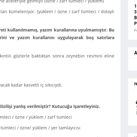
 aileleriyle gelmişti (özne / zarf tümleci / yüklem)
1
rı kümeleniyor. (yüklem / özne / zarf tümleci / dolaylı
3
B
P
eti kullanılmamış, yazım kurallarına uyulmamıştır. Bu
F
erini ve yazım kurallarını uygulayarak boş satırlara
A
ıntılı gözlerle baktıktan sonra zeynebin resmini eline
r
ak kadar kasvetli iç sıkıcıydı.
zilişi yanlış verilmiştir? Kutucuğu işaretleyiniz.
mleci / özne / yüklem / zarf tümleci
tümleci / özne/ yüklem / yer tamlayıcısı