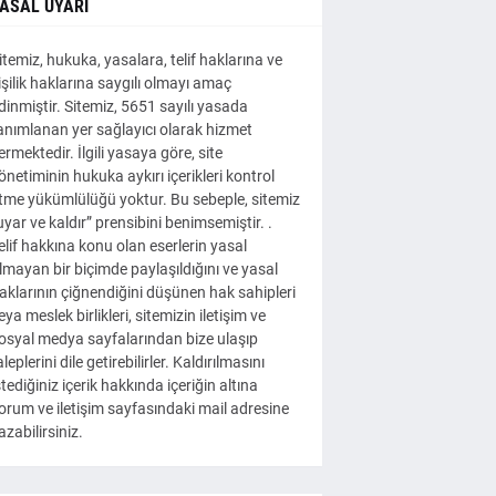
ASAL UYARI
itemiz, hukuka, yasalara, telif haklarına ve
işilik haklarına saygılı olmayı amaç
dinmiştir. Sitemiz, 5651 sayılı yasada
anımlanan yer sağlayıcı olarak hizmet
ermektedir. İlgili yasaya göre, site
önetiminin hukuka aykırı içerikleri kontrol
tme yükümlülüğü yoktur. Bu sebeple, sitemiz
uyar ve kaldır” prensibini benimsemiştir. .
elif hakkına konu olan eserlerin yasal
lmayan bir biçimde paylaşıldığını ve yasal
aklarının çiğnendiğini düşünen hak sahipleri
eya meslek birlikleri, sitemizin iletişim ve
osyal medya sayfalarından bize ulaşıp
aleplerini dile getirebilirler. Kaldırılmasını
stediğiniz içerik hakkında içeriğin altına
orum ve iletişim sayfasındaki mail adresine
azabilirsiniz.