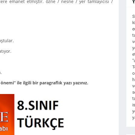
lere emanet etmiştir. özne / nesne / yer tamlayıcısı /
Y
S
k
e
t
ştular.
v
y
tıyor.
e
“
T
.
o
h
emi” ile ilgili bir paragraflık yazı yazınız.
v
s
t
i
y
y