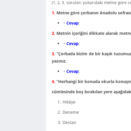
(1, 2, 3. soruları yukarıdaki metne göre c
1.
Metne göre çorbanın Anadolu sofrası
Cevap
:
2.
Metnin içeriğini dikkate alarak metn
Cevap
:
3.
“Çorbada bizim de bir kaşık tuzumuz 
yazınız.
Cevap
:
4.
“Herhangi bir konuda okurla konuşma
cümlesinde boş bırakılan yere aşağıdakil
Hikâye
Deneme
Destan