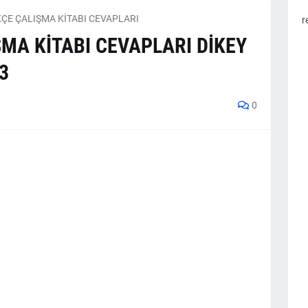
RKÇE ÇALIŞMA KİTABI CEVAPLARI
r
ŞMA KİTABI CEVAPLARI DİKEY
63
0