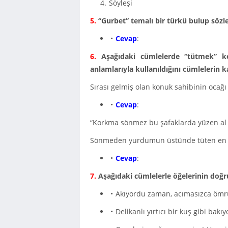
Söyleşi
5.
“Gurbet” temalı bir türkü bulup sözler
Cevap
:
6.
Aşağıdaki cümlelerde “tütmek” ke
anlamla­rıyla kullanıldığını cümlelerin ka
Sırası gelmiş olan konuk sahibinin ocağı
Cevap
:
“Korkma sönmez bu şafaklarda yüzen al
Sönmeden yurdumun üstünde tüten en 
Cevap
:
7.
Aşağıdaki cümlelerle öğelerinin doğru 
Akıyordu zaman, acımasızca ömrü
Delikanlı yırtıcı bir kuş gibi bakı