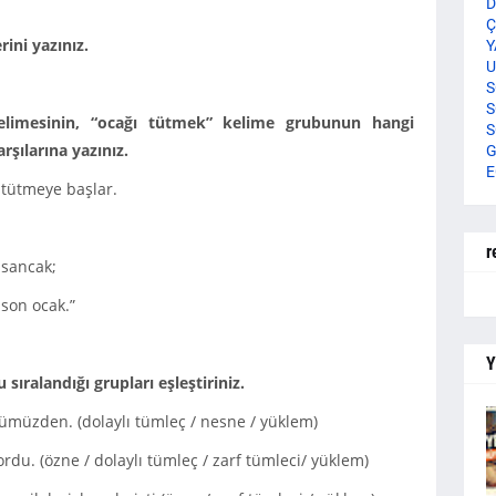
D
Ç
ini yazınız.
Y
U
S
S
limesinin, “ocağı tütmek” kelime grubunun hangi
S
rşılarına yazınız.
G
E
 tütmeye başlar.
r
 sancak;
son ocak.”
Y
sıralandığı grupları eşleştiriniz.
müzden. (dolaylı tümleç / nesne / yüklem)
yordu. (özne / dolaylı tümleç / zarf tümleci/ yüklem)