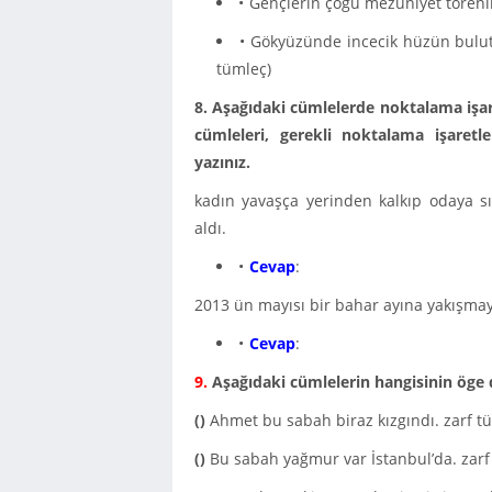
Gençlerin çoğu mezuniyet törenine
Gökyüzünde incecik hüzün bulutla
tümleç)
8. Aşağıdaki cümlelerde noktalama işar
cümleleri, gerekli noktalama işaretl
yazınız.
kadın yavaşça yerinden kalkıp odaya sık
aldı.
Cevap
:
2013 ün mayısı bir bahar ayına yakışmayac
Cevap
:
9.
Aşağıdaki cümlelerin hangisinin öge di
()
Ahmet bu sabah biraz kızgındı. zarf tü
()
Bu sabah yağmur var İstanbul’da. zarf 