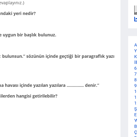
evaplayınız.)
ndaki yeri nedir?
e uygun bir başlık bulunuz.
A
Y
bulunsun.” sözünün içinde geçtiği bir paragraflık yazı
K
İ
6
7
8
 havası içinde yazılan yazılara ………….. denir.”
9
1
erden hangisi getirilebilir?
1
1
Ş
E
Y
B
Ç