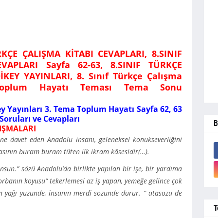
RKÇE ÇALIŞMA KİTABI CEVAPLARI, 8.SINIF
VAPLARI Sayfa 62-63, 8.SINIF TÜRKÇE
DİKEY YAYINLARI,
8. Sınıf Türkçe Çalışma
 Toplum Hayatı Teması Tema Sonu
ey Yayınları 3. Tema Toplum Hayatı Sayfa 62, 63
oruları ve Cevapları
B
IŞMALARI
evine davet eden Anadolu insanı, geleneksel konukseverliğini
asının buram buram tüten ilk ikram kâsesidir(…).
sun.” sözü Anadolu’da birlikte yapılan bir işe, bir yardıma
çorbanın koyusu” tekerlemesi az iş yapan, yemeğe gelince çok
nın yağı yüzünde, insanın merdi sözünde durur. ” atasözü de
T