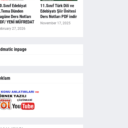
0.Sınıf Edebiyat
11.Sınıf Türk Dili ve
.Tema Dünden
Edebiyatı Şiir Ünitesi
ugüne Ders Notları
Ders Notları PDF indir
DF/ YENİ MÜFREDAT
November 17, 2025
ebruary 27, 2026
dmatic inpage
eklam