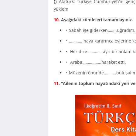
()
Atatürk, Türkiye Cumhuriyeti’ni genç
yüklem
10.
Aşağıdaki cümleleri tamamlayınız.
Sabah işe giderken……..uğradım.
………… hava kararınca evlerine ko
Her dize ………… ayrı bir anlam ka
Araba……………..hareket etti.
Müzenin önünde………..buluşalım
11.
“Ailenin toplum hayatındaki yeri ve ön