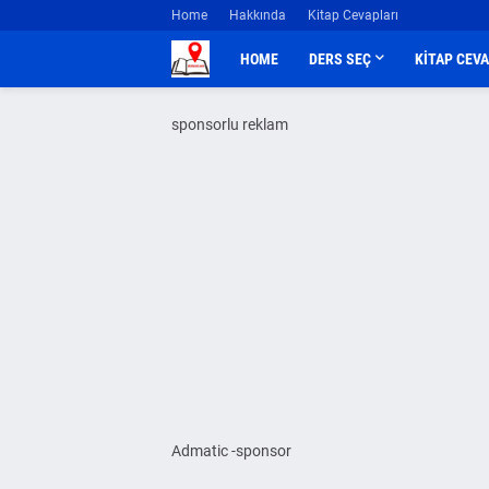
Home
Hakkında
Kitap Cevapları
HOME
DERS SEÇ
KİTAP CEV
sponsorlu reklam
Admatic -sponsor