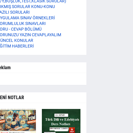
/Y,BOŞLUK,TEST,KLASİK SORULAR)
IKMIŞ SORULAR KONU-KONU
AZILI SORULARI
YGULAMA SINAV ÖRNEKLERİ
ORUMLULUK SINAVLARI
ORU - CEVAP BÖLÜMÜ
ORUNUZU YAZIN CEVAPLAYALIM
ÜNCEL KONULAR
ĞİTİM HABERLERİ
eklam
ENİ NOTLAR